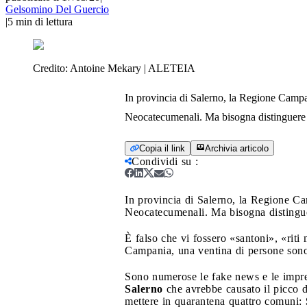
Gelsomino Del Guercio
|
5
min di lettura
Credito:
Antoine Mekary | ALETEIA
In provincia di Salerno, la Regione Campan
Neocatecumenali. Ma bisogna distinguere 
Copia il link
Archivia articolo
Condividi su
:
In provincia di Salerno, la Regione Ca
Neocatecumenali. Ma bisogna distingue
È falso che vi fossero «santoni», «rit
Campania, una ventina di persone sono 
Sono numerose le fake news e le impre
Salerno
che avrebbe causato il picco d
mettere in quarantena quattro comuni: