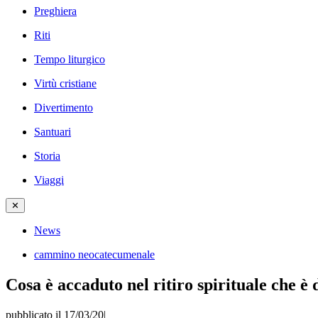
Preghiera
Riti
Tempo liturgico
Virtù cristiane
Divertimento
Santuari
Storia
Viaggi
✕
News
cammino neocatecumenale
Cosa è accaduto nel ritiro spirituale che è
pubblicato il 17/03/20
|