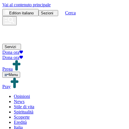
Vai al contenuto principale
Cerca
Edition
italiano
Sezioni
Servizi
Dona ora
Dona ora
Prega
Menu
Pray
Opinioni
News
Stile di vita
Spiritualità
Scoperte
Eredità
Italia