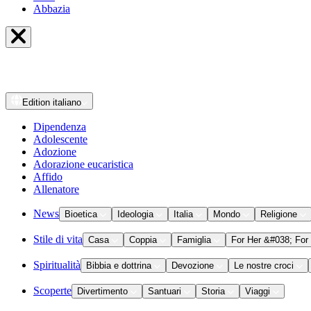
Abbazia
Edition
italiano
Dipendenza
Adolescente
Adozione
Adorazione eucaristica
Affido
Allenatore
News
Bioetica
Ideologia
Italia
Mondo
Religione
Stile di vita
Casa
Coppia
Famiglia
For Her &#038; For
Spiritualità
Bibbia e dottrina
Devozione
Le nostre croci
Scoperte
Divertimento
Santuari
Storia
Viaggi