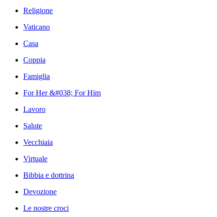
Religione
Vaticano
Casa
Coppia
Famiglia
For Her &#038; For Him
Lavoro
Salute
Vecchiaia
Virtuale
Bibbia e dottrina
Devozione
Le nostre croci