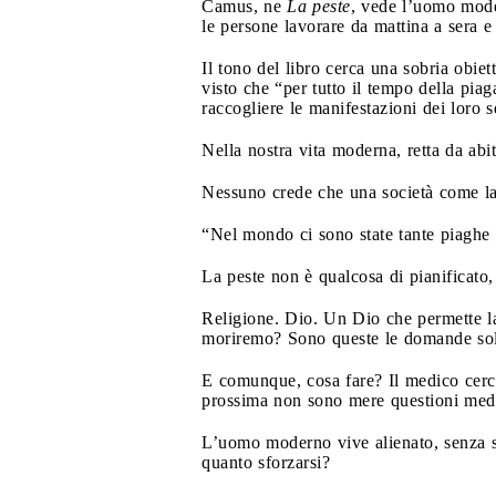
Camus, ne
La peste
, vede l’uomo mode
le persone lavorare da mattina a sera e
Il tono del libro cerca una sobria obiet
visto che “per tutto il tempo della piag
raccogliere le manifestazioni dei loro s
Nella nostra vita moderna, retta da abi
Nessuno crede che una società come la 
“Nel mondo ci sono state tante piaghe 
La peste non è qualcosa di pianificato,
Religione. Dio. Un Dio che permette la
moriremo? Sono queste le domande soll
E comunque, cosa fare? Il medico cerca d
prossima non sono mere questioni med
L’uomo moderno vive alienato, senza sa
quanto sforzarsi?