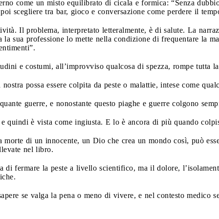
rno come un misto equilibrato di cicala e formica: “Senza dubbio,
 poi scegliere tra bar, gioco e conversazione come perdere il temp
tività. Il problema, interpretato letteralmente, è di salute. La narr
a la sua professione lo mette nella condizione di frequentare la ma
entimenti”.
tudini e costumi, all’improvviso qualcosa di spezza, rompe tutta la
nostra possa essere colpita da peste o malattie, intese come qualc
quante guerre, e nonostante questo piaghe e guerre colgono sempr
 e quindi è vista come ingiusta. E lo è ancora di più quando colpi
 morte di un innocente, un Dio che crea un mondo così, può esser
evate nel libro.
i fermare la peste a livello scientifico, ma il dolore, l’isolament
iche.
pere se valga la pena o meno di vivere, e nel contesto medico se 