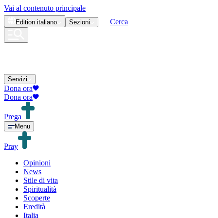
Vai al contenuto principale
Cerca
Edition
italiano
Sezioni
Servizi
Dona ora
Dona ora
Prega
Menu
Pray
Opinioni
News
Stile di vita
Spiritualità
Scoperte
Eredità
Italia