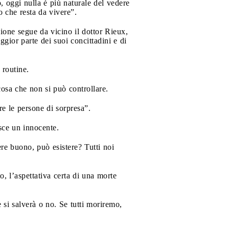
 oggi nulla è più naturale del vedere
o che resta da vivere”.
azione segue da vicino il dottor Rieux,
ggior parte dei suoi concittadini e di
 routine.
osa che non si può controllare.
e le persone di sorpresa”.
sce un innocente.
e buono, può esistere? Tutti noi
o, l’aspettativa certa di una morte
si salverà o no. Se tutti moriremo,