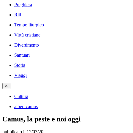
Preghiera
Riti
Tempo liturgico
Virtù cristiane
Divertimento
Santuari
Storia
Viaggi
✕
Cultura
albert camus
Camus, la peste e noi oggi
pubblicato il 12/03/20
|