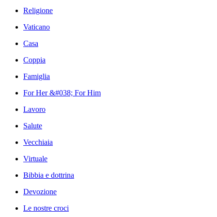
Religione
Vaticano
Casa
Coppia
Famiglia
For Her &#038; For Him
Lavoro
Salute
Vecchiaia
Virtuale
Bibbia e dottrina
Devozione
Le nostre croci