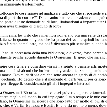
 un imminente trasferimento.
collocare le cose spinge ad analizzare tutto ciò che si possiede e
 di portarlo con me?” Da accanito lettore e accademico, si può di
o posto queste domande su di loro, limitandomi a impacchettarli e 
non aver bisogno di ciascuno di loro?
ultimi anni, ho visto che i miei libri non erano più una serie di s
ttasse in quanto religioso che ha preso dei voti, e quindi ho dato
izio è stato complicato, ma poi è diventato più semplice quando ho
’analisi necessaria della mia biblioteca) è diverso, forse perché 
ilmente perché accade durante la Quaresima. E spero che sia anche
apire cosa tenere e cosa dare via mi ha spinto a pensare alla morte
ettura – inclusi alcuni che ho letto con grande attenzione quando 
di morte. Dovrei darli via ora che sono ancora in grado di di decid
 e declinati. Ho deciso che è il momento di darli via. E poi ci sono
er rileggerli, considerando gli altri impegni e interessi.
la Quaresima? Ricorda, uomo, che sei polvere, e polvere tornerai
ettere meglio sul modo in cui impiegare il mio tempo e le mie ener
ano, la Quaresima mi ricorda che sono fatto per molto di più di qu
o, che, è Verità, Bellezza e Bontà. E, che sia pronto o meno, dovr