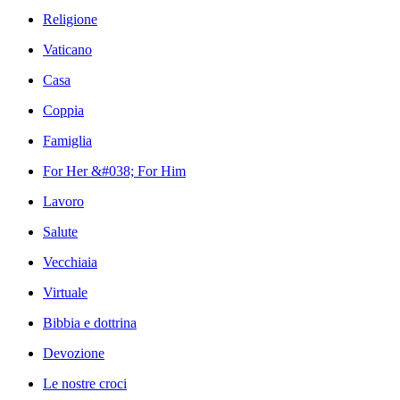
Religione
Vaticano
Casa
Coppia
Famiglia
For Her &#038; For Him
Lavoro
Salute
Vecchiaia
Virtuale
Bibbia e dottrina
Devozione
Le nostre croci