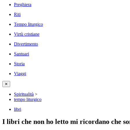
Preghiera
Riti
Tempo liturgico
Virtù cristiane
Divertimento
Santuari
Storia
Viaggi
✕
Spiritualità
>
tempo liturgico
libri
I libri che non ho letto mi ricordano che 