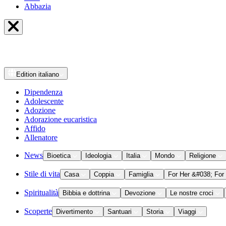
Abbazia
Edition
italiano
Dipendenza
Adolescente
Adozione
Adorazione eucaristica
Affido
Allenatore
News
Bioetica
Ideologia
Italia
Mondo
Religione
Stile di vita
Casa
Coppia
Famiglia
For Her &#038; For
Spiritualità
Bibbia e dottrina
Devozione
Le nostre croci
Scoperte
Divertimento
Santuari
Storia
Viaggi