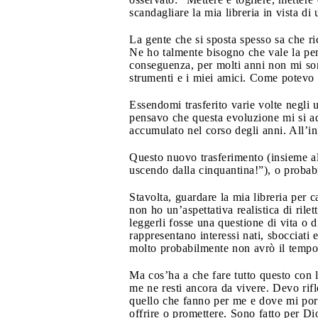
scandagliare la mia libreria in vista di
La gente che si sposta spesso sa che ri
Ne ho talmente bisogno che vale la pena
conseguenza, per molti anni non mi son
strumenti e i miei amici. Come potevo 
Essendomi trasferito varie volte negli 
pensavo che questa evoluzione mi si ada
accumulato nel corso degli anni. All’in
Questo nuovo trasferimento (insieme all
uscendo dalla cinquantina!”), o probab
Stavolta, guardare la mia libreria per c
non ho un’aspettativa realistica di ril
leggerli fosse una questione di vita o 
rappresentano interessi nati, sbocciati
molto probabilmente non avrò il tempo p
Ma cos’ha a che fare tutto questo con 
me ne resti ancora da vivere. Devo rifl
quello che fanno per me e dove mi port
offrire o promettere. Sono fatto per Di