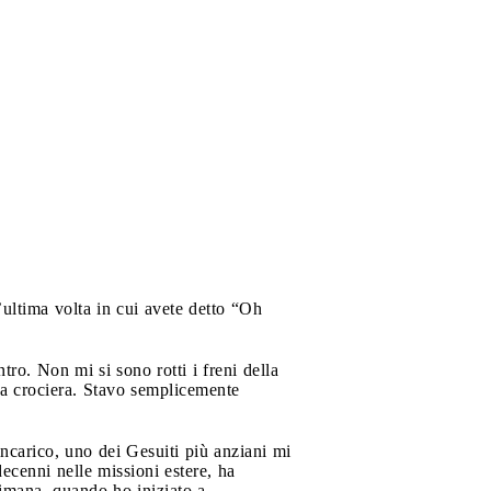
’ultima volta in cui avete detto “Oh
o. Non mi si sono rotti i freni della
a crociera. Stavo semplicemente
incarico, uno dei Gesuiti più anziani mi
ecenni nelle missioni estere, ha
timana, quando ho iniziato a