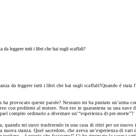
a leggere tutti i libri che hai sugli scaffali?
za da leggere tutti i libri che hai sugli scaffali?
Quando è stata l
sa ha provocato queste parole? Nessuno mi ha puntato un’arma contr
reo con problemi al motore. Non ero in quarantena su una nave d
 quel compito ordinario a diventare un’“esperienza di pre-morte”?
, quando mi stavo trasferendo in una casa di ritiri per un nuovo 
ia nuova stanza. Quel sacerdote, che aveva un’esperienza di vari d
 e togliere – è questo che facciamo!” Ci ho ripensato la scorsa set