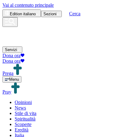
Vai al contenuto principale
Cerca
Edition
italiano
Sezioni
Servizi
Dona ora
Dona ora
Prega
Menu
Pray
Opinioni
News
Stile di vita
Spiritualità
Scoperte
Eredità
Italia