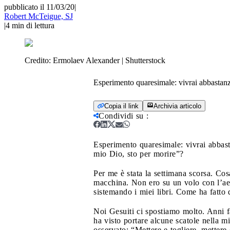
pubblicato il 11/03/20
|
Robert McTeigue, SJ
|
4
min di lettura
Credito:
Ermolaev Alexander | Shutterstock
Esperimento quaresimale: vivrai abbastanza d
Copia il link
Archivia articolo
Condividi su
:
Esperimento quaresimale: vivrai abbastan
mio Dio, sto per morire”?
Per me è stata la settimana scorsa. Co
macchina. Non ero su un volo con l’ae
sistemando i miei libri. Come ha fatto
Noi Gesuiti ci spostiamo molto. Anni fa
ha visto portare alcune scatole nella m
osservato: “Mettere e togliere, mettere