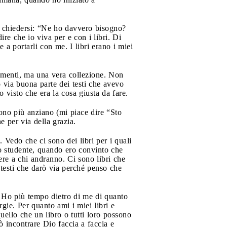
 a chiedersi: “Ne ho davvero bisogno?
re che io viva per e con i libri. Di
a portarli con me. I libri erano i miei
trumenti, ma una vera collezione. Non
 via buona parte dei testi che avevo
 visto che era la cosa giusta da fare.
sono più anziano (mi piace dire “Sto
 per via della grazia.
. Vedo che ci sono dei libri per i quali
ero studente, quando ero convinto che
ere a chi andranno. Ci sono libri che
 testi che darò via perché penso che
. Ho più tempo dietro di me di quanto
gie. Per quanto ami i miei libri e
ello che un libro o tutti loro possono
ò incontrare Dio faccia a faccia e