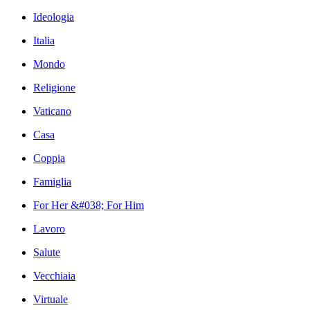
Ideologia
Italia
Mondo
Religione
Vaticano
Casa
Coppia
Famiglia
For Her &#038; For Him
Lavoro
Salute
Vecchiaia
Virtuale