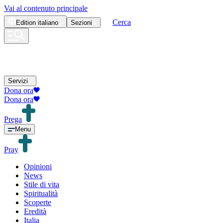
Vai al contenuto principale
Cerca
Edition
italiano
Sezioni
Servizi
Dona ora
Dona ora
Prega
Menu
Pray
Opinioni
News
Stile di vita
Spiritualità
Scoperte
Eredità
Italia