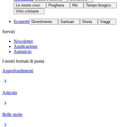
Le nostre croci
Preghiera
Riti
Tempo liturgico
Virtù cristiane
Scoperte
Divertimento
Santuari
Storia
Viaggi
Servizi
Newsletter
Applicazione
Annuncio
I nostri formati di punta
Approfondimenti
Articolo
Belle storie