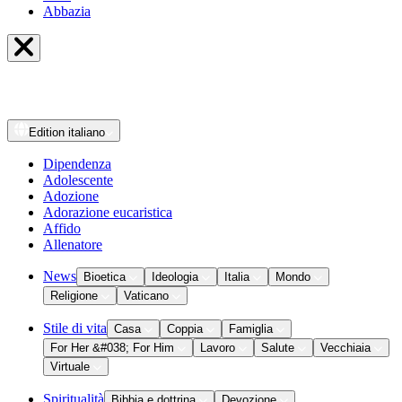
Abbazia
Edition
italiano
Dipendenza
Adolescente
Adozione
Adorazione eucaristica
Affido
Allenatore
News
Bioetica
Ideologia
Italia
Mondo
Religione
Vaticano
Stile di vita
Casa
Coppia
Famiglia
For Her &#038; For Him
Lavoro
Salute
Vecchiaia
Virtuale
Spiritualità
Bibbia e dottrina
Devozione