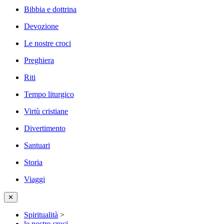
Bibbia e dottrina
Devozione
Le nostre croci
Preghiera
Riti
Tempo liturgico
Virtù cristiane
Divertimento
Santuari
Storia
Viaggi
✕
Spiritualità
>
le nostre croci