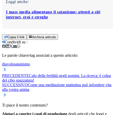
Leggi anche:
I mass media alimentano il satanismo: attenti a siti
internet, eroi e streghe
Copia il link
Archivia articolo
Condividi su
:
Le parole chiave/tag associati a questo articolo:
diavolo
satanismo
PRECEDENTE
Calo della fertilità negli uomini. La ricerca: è colpa
del cibo spazzatura!
SUCCESSIVO
Come una meditazione mattutina può infondere vita
alla vostra anima
Ti piace il nostro contenuto?
Aiutaci a coprire i costi di produzione
degli articoli che leggi e