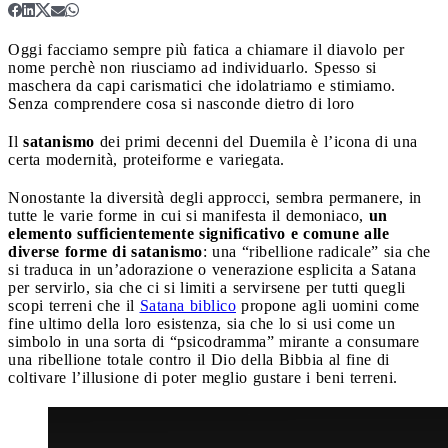
Oggi facciamo sempre più fatica a chiamare il diavolo per
nome perchè non riusciamo ad individuarlo. Spesso si
maschera da capi carismatici che idolatriamo e stimiamo.
Senza comprendere cosa si nasconde dietro di loro
Il
satanismo
dei primi decenni del Duemila è l’icona di una
certa modernità, proteiforme e variegata.
Nonostante
la diversità degli approcci, sembra permanere, in
tutte le varie forme in cui si manifesta il demoniaco,
un
elemento sufficientemente significativo e comune alle
diverse forme di satanismo
: una “ribellione radicale” sia che
si traduca in un’adorazione o venerazione esplicita a Satana
per servirlo, sia che ci si limiti a servirsene per tutti quegli
scopi terreni che il
Satana biblico
propone agli uomini come
fine ultimo della loro esistenza, sia che lo si usi come un
simbolo in una sorta di “psicodramma” mirante a consumare
una ribellione totale contro il Dio della Bibbia al fine di
coltivare l’illusione di poter meglio gustare i beni terreni.