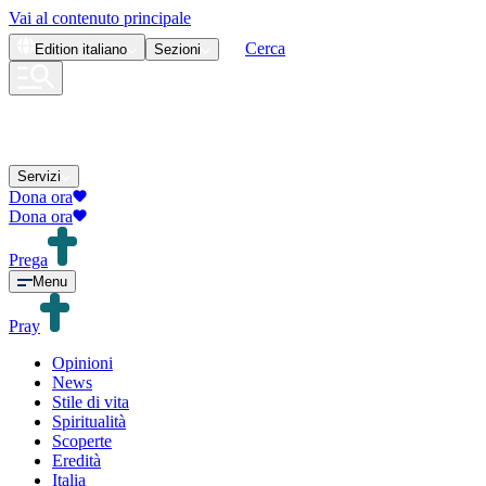
Vai al contenuto principale
Cerca
Edition
italiano
Sezioni
Servizi
Dona ora
Dona ora
Prega
Menu
Pray
Opinioni
News
Stile di vita
Spiritualità
Scoperte
Eredità
Italia