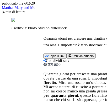
pubblicato il 27/02/20
|
Martha, Mary and Me
|
4
min di lettura
Credito:
Y Photo Studio|Shutterstock
Quaranta giorni per crescere una piantina 
una rosa. L'importante è farlo sbocciare ques
Copia il link
Archivia articolo
Condividi su
:
Quaranta giorni per crescere una piant
dovete partire da una rosa. L’importante 
fioretto
. Mica una rosa o un’orchidea,
Mi accontenterei di riuscire a portare
non mi cresce manco una pianta grassa 
per quaranta giorni
, questo fiorellino
ma so che chi sta lassù apprezza, per 