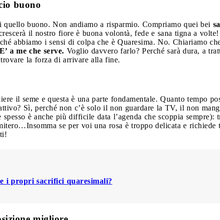
ccio buono
e di quello buono. Non andiamo a risparmio. Compriamo quei bei
sa
crescerà il nostro fiore è buona volontà, fede e sana tigna a volte
rché abbiamo i sensi di colpa che è Quaresima. No. Chiariamo che
E’ a me che serve.
Voglio davvero farlo? Perché sarà dura, a trat
rovare la forza di arrivare alla fine.
iere il seme e questa è una parte fondamentale. Quanto tempo pos
ttivo? Sì, perché non c’è solo il non guardare la TV, il non mang
 spesso è anche più difficile data l’agenda che scoppia sempre): t
imitero…Insomma se per voi una rosa è troppo delicata e richiede 
ti!
 i propri sacrifici quaresimali?
osizione migliore