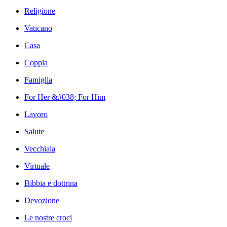
Religione
Vaticano
Casa
Coppia
Famiglia
For Her &#038; For Him
Lavoro
Salute
Vecchiaia
Virtuale
Bibbia e dottrina
Devozione
Le nostre croci