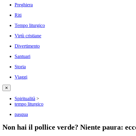
Preghiera
Riti
Tempo liturgico
Virtù cristiane
Divertimento
Santuari
Storia
Viaggi
✕
Spiritualità
>
tempo liturgico
pasqua
Non hai il pollice verde? Niente paura: ecco