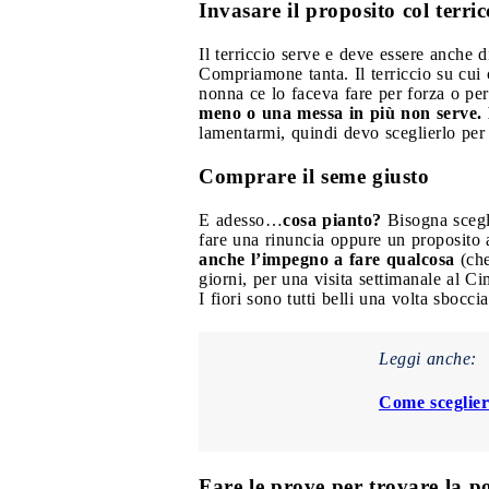
Invasare il proposito col terri
Il terriccio serve e deve essere anch
Compriamone tanta. Il terriccio su cui 
nonna ce lo faceva fare per forza o pe
meno o una messa in più non serve. 
lamentarmi, quindi devo sceglierlo per t
Comprare il seme giusto
E adesso…
cosa pianto?
Bisogna scegl
fare una rinuncia oppure un proposito a
anche l’impegno a fare qualcosa
(che
giorni, per una visita settimanale al C
I fiori sono tutti belli una volta sboccia
Leggi anche:
Come scegliere
Fare le prove per trovare la p