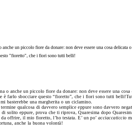
o anche un piccolo fiore da donare: non deve essere una cosa delicata o
to "fioretto", che i fiori sono tutti belli!
ina o anche un piccolo fiore da donare: non deve essere una cosa 
è farlo sbocciare questo “fioretto”, che i fiori sono tutti belli!
Tu
 mi basterebbe una margherita o un ciclamino.
 a termine qualcosa di davvero semplice eppure sono davvero negata
di solito eppure, prova che ti riprova, Quaresima dopo Quaresima
 da offrire, il mio fioretto, l’ho testata. E’ un po’
acciaccaticcio
ma
fortuna, anche la buona volontà!