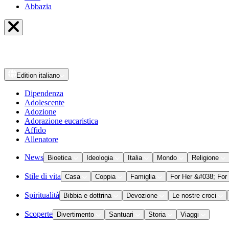
Abbazia
Edition
italiano
Dipendenza
Adolescente
Adozione
Adorazione eucaristica
Affido
Allenatore
News
Bioetica
Ideologia
Italia
Mondo
Religione
Stile di vita
Casa
Coppia
Famiglia
For Her &#038; For
Spiritualità
Bibbia e dottrina
Devozione
Le nostre croci
Scoperte
Divertimento
Santuari
Storia
Viaggi