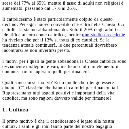
scesa dal 77% al 65%, mentre il tasso di adulti non religiosi è
aumentato, passando dal 17% al 26%.
Il cattolicesimo è stato particolarmente colpito da questo
declino. Per ogni nuovo convertito che entra nella Chiesa, 6,5
cattolici la stanno abbandonando. Solo il 20% degli adulti si
identifica ancora come cattolico, mentre
uno studio precedente
ha rivelato che per il 13% si tratta di ex cattolici. Se la
tendenza attuale continuerà, le due percentuali dovrebbero
incontrarsi se non invertirsi presto.
I motivi per i quali la gente abbandona la Chiesa cattolica sono
ovviamente molteplici e vari, ma hanno tutti un elemento in
comune: hanno superato quelli per rimanere.
Quali sono questi motivi? Ecco quelle che ritengo essere
cinque “C” classiche che hanno i cattolici per rimanere tali.
Rappresentano tutti aspetti positivi e importanti della vita
cattolica, ma sono ragioni davvero valide per rimanere?
1. Cultura
Il primo motivo è che il cattolicesimo è legato alla nostra
cultura. I santi e gli inni fanno parte del nostro bagaglio