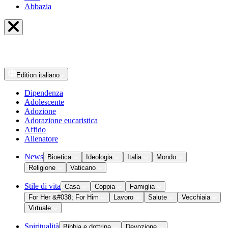
Abbazia
Edition
italiano
Dipendenza
Adolescente
Adozione
Adorazione eucaristica
Affido
Allenatore
News
Bioetica
Ideologia
Italia
Mondo
Religione
Vaticano
Stile di vita
Casa
Coppia
Famiglia
For Her &#038; For Him
Lavoro
Salute
Vecchiaia
Virtuale
Spiritualità
Bibbia e dottrina
Devozione