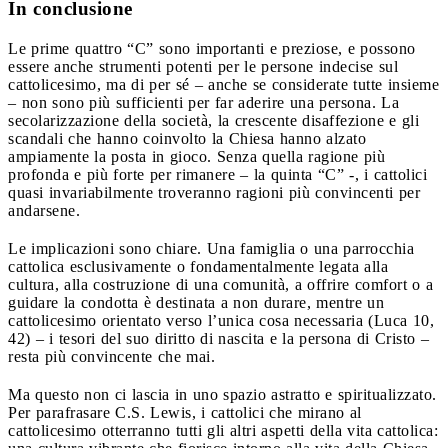
In conclusione
Le prime quattro “C” sono importanti e preziose, e possono
essere anche strumenti potenti per le persone indecise sul
cattolicesimo, ma di per sé – anche se considerate tutte insieme
– non sono più sufficienti per far aderire una persona. La
secolarizzazione della società, la crescente disaffezione e gli
scandali che hanno coinvolto la Chiesa hanno alzato
ampiamente la posta in gioco. Senza quella ragione più
profonda e più forte per rimanere – la quinta “C” -, i cattolici
quasi invariabilmente troveranno ragioni più convincenti per
andarsene.
Le implicazioni sono chiare. Una famiglia o una parrocchia
cattolica esclusivamente o fondamentalmente legata alla
cultura, alla costruzione di una comunità, a offrire comfort o a
guidare la condotta è destinata a non durare, mentre un
cattolicesimo orientato verso l’unica cosa necessaria (Luca 10,
42) – i tesori del suo diritto di nascita e la persona di Cristo –
resta più convincente che mai.
Ma questo non ci lascia in uno spazio astratto e spiritualizzato.
Per parafrasare C.S. Lewis, i cattolici che mirano al
cattolicesimo otterranno tutti gli altri aspetti della vita cattolica: