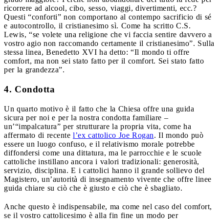
ricorrere ad alcool, cibo, sesso, viaggi, divertimenti, ecc.?
Questi “conforti” non comportano al contempo sacrificio di sé
e autocontrollo, il cristianesimo sì. Come ha scritto C.S.
Lewis, “se volete una religione che vi faccia sentire davvero a
vostro agio non raccomando certamente il cristianesimo”. Sulla
stessa linea, Benedetto XVI ha detto: “Il mondo ti offre
comfort, ma non sei stato fatto per il comfort. Sei stato fatto
per la grandezza”.
4. Condotta
Un quarto motivo è il fatto che la Chiesa offre una guida
sicura per noi e per la nostra condotta familiare –
un’“impalcatura” per strutturare la propria vita, come ha
affermato di recente
l’ex cattolico Joe Rogan
. Il mondo può
essere un luogo confuso, e il relativismo morale potrebbe
diffondersi come una dittatura, ma le parrocchie e le scuole
cattoliche instillano ancora i valori tradizionali: generosità,
servizio, disciplina. E i cattolici hanno il grande sollievo del
Magistero, un’autorità di insegnamento vivente che offre linee
guida chiare su ciò che è giusto e ciò che è sbagliato.
Anche questo è indispensabile, ma come nel caso del comfort,
se il vostro cattolicesimo è alla fin fine un modo per