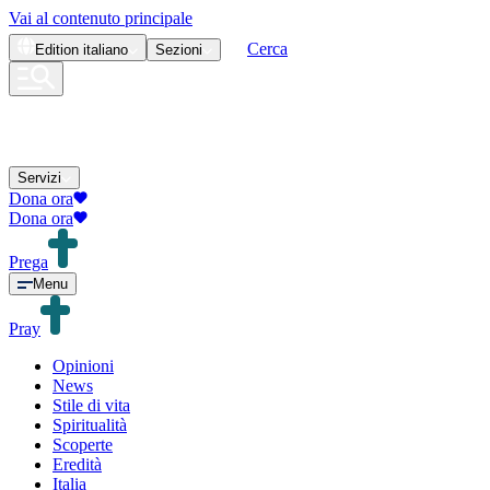
Vai al contenuto principale
Cerca
Edition
italiano
Sezioni
Servizi
Dona ora
Dona ora
Prega
Menu
Pray
Opinioni
News
Stile di vita
Spiritualità
Scoperte
Eredità
Italia