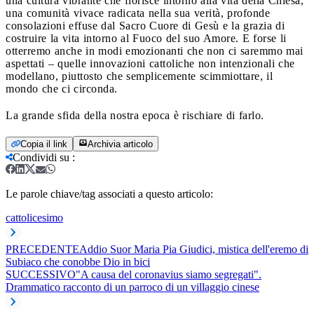
una cultura vibrante che fiorisce intorno alla vita della Chiesa,
una comunità vivace radicata nella sua verità, profonde
consolazioni effuse dal Sacro Cuore di Gesù e la grazia di
costruire la vita intorno al Fuoco del suo Amore. E forse li
otterremo anche in modi emozionanti che non ci saremmo mai
aspettati – quelle innovazioni cattoliche non intenzionali che
modellano, piuttosto che semplicemente scimmiottare, il
mondo che ci circonda.
La grande sfida della nostra epoca è rischiare di farlo.
Copia il link
Archivia articolo
Condividi su
:
Le parole chiave/tag associati a questo articolo:
cattolicesimo
PRECEDENTE
Addio Suor Maria Pia Giudici, mistica dell'eremo di
Subiaco che conobbe Dio in bici
SUCCESSIVO
"A causa del coronavius siamo segregati".
Drammatico racconto di un parroco di un villaggio cinese