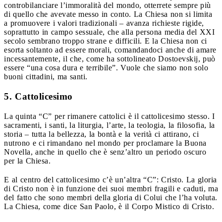
controbilanciare l’immoralità del mondo, otterrete sempre più
di quello che avevate messo in conto. La Chiesa non si limita
a promuovere i valori tradizionali – avanza richieste rigide,
soprattutto in campo sessuale, che alla persona media del XXI
secolo sembrano troppo strane e difficili. E la Chiesa non ci
esorta soltanto ad essere morali, comandandoci anche di amare
incessantemente, il che, come ha sottolineato Dostoevskij, può
essere “una cosa dura e terribile”. Vuole che siamo non solo
buoni cittadini, ma santi.
5. Cattolicesimo
La quinta “C” per rimanere cattolici è il cattolicesimo stesso. I
sacramenti, i santi, la liturgia, l’arte, la teologia, la filosofia, la
storia – tutta la bellezza, la bontà e la verità ci attirano, ci
nutrono e ci rimandano nel mondo per proclamare la Buona
Novella, anche in quello che è senz’altro un periodo oscuro
per la Chiesa.
E al centro del cattolicesimo c’è un’altra “C”: Cristo. La gloria
di Cristo non è in funzione dei suoi membri fragili e caduti, ma
del fatto che sono membri della gloria di Colui che l’ha voluta.
La Chiesa, come dice San Paolo, è il Corpo Mistico di Cristo.