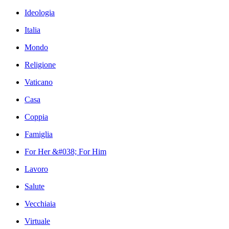
Ideologia
Italia
Mondo
Religione
Vaticano
Casa
Coppia
Famiglia
For Her &#038; For Him
Lavoro
Salute
Vecchiaia
Virtuale