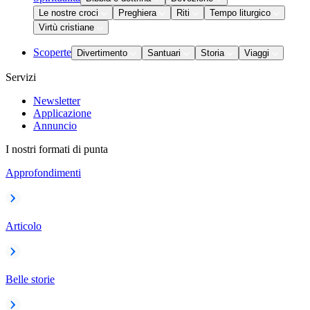
Le nostre croci
Preghiera
Riti
Tempo liturgico
Virtù cristiane
Scoperte
Divertimento
Santuari
Storia
Viaggi
Servizi
Newsletter
Applicazione
Annuncio
I nostri formati di punta
Approfondimenti
Articolo
Belle storie