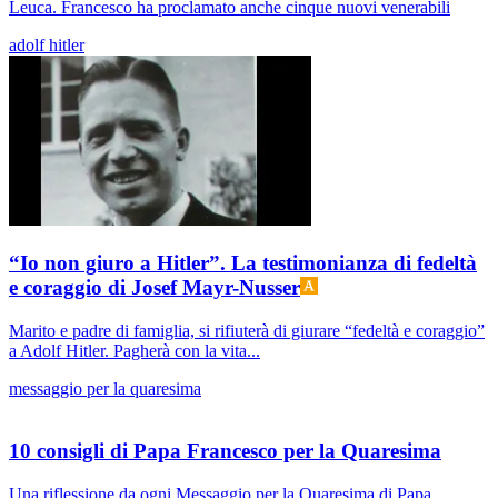
Leuca. Francesco ha proclamato anche cinque nuovi venerabili
adolf hitler
“Io non giuro a Hitler”. La testimonianza di fedeltà
e coraggio di Josef Mayr-Nusser
Marito e padre di famiglia, si rifiuterà di giurare “fedeltà e coraggio”
a Adolf Hitler. Pagherà con la vita...
messaggio per la quaresima
10 consigli di Papa Francesco per la Quaresima
Una riflessione da ogni Messaggio per la Quaresima di Papa