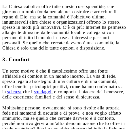
La Chiesa cattolica offre tutte queste cose splendide, che
giocano un ruolo fondamentale nel costruire e arricchire il
regno di Dio, ma se la comunità è l’obiettivo ultimo,
innumerevoli altre chiese e organizzazioni offrono lo stesso,
spesso in modi più innovativi. C’è di più: Internet ha permesso
alla gente di uscire dalle comunità locali e collegarsi con
persone di tutto il mondo in base a interessi e passioni
personali. Se quello che cercate davvero è una comunità, la
Chiesa è solo una delle tante opzioni a disposizione.
3. Comfort
Un terzo motivo è che il cattolicesimo offre una fonte
affidabile di comfort in un mondo incerto. La vita di fede,
spesso legata al sostegno di una cultura e di una comunità,
offre benefici psicologici positivi, come hanno confermato sia
la
scienza
che i
sondaggi
, e comporta il piacere del benessere,
delle esperienze familiari e del senso di sicurezza.
Moltissime persone, ovviamente, si sono rivolte alla propria
fede nei momenti di oscurità e di prova, e non voglio affatto
sminuirlo, ma se quello che cercate davvero è il conforto,
perché non rivolgervi a un’altra denominazione che lo offre in
grado maggiore? Perché non abbandonare del tutto la fede per