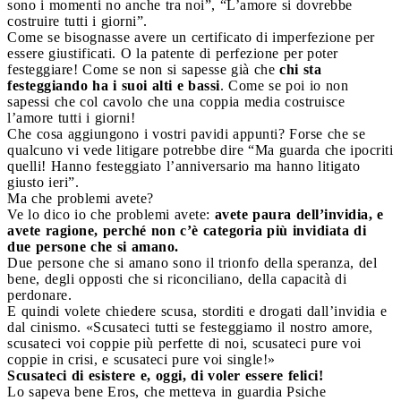
sono i momenti no anche tra noi”, “L’amore si dovrebbe
costruire tutti i giorni”.
Come se bisognasse avere un certificato di imperfezione per
essere giustificati. O la patente di perfezione per poter
festeggiare! Come se non si sapesse già che
chi sta
festeggiando ha i suoi alti e bassi
. Come se poi io non
sapessi che col cavolo che una coppia media costruisce
l’amore tutti i giorni!
Che cosa aggiungono i vostri pavidi appunti? Forse che se
qualcuno vi vede litigare potrebbe dire “Ma guarda che ipocriti
quelli! Hanno festeggiato l’anniversario ma hanno litigato
giusto ieri”.
Ma che problemi avete?
Ve lo dico io che problemi avete:
avete paura dell’invidia, e
avete ragione, perché non c’è categoria più invidiata di
due persone che si amano.
Due persone che si amano sono il trionfo della speranza, del
bene, degli opposti che si riconciliano, della capacità di
perdonare.
E quindi volete chiedere scusa, storditi e drogati dall’invidia e
dal cinismo. «Scusateci tutti se festeggiamo il nostro amore,
scusateci voi coppie più perfette di noi, scusateci pure voi
coppie in crisi, e scusateci pure voi single!»
Scusateci di esistere e, oggi, di voler essere felici!
Lo sapeva bene Eros, che metteva in guardia Psiche