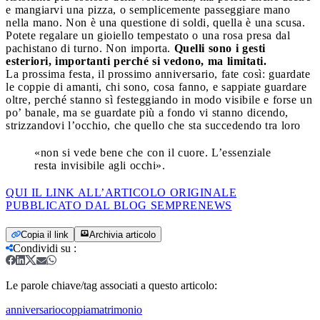
e mangiarvi una pizza, o semplicemente passeggiare mano
nella mano. Non è una questione di soldi, quella è una scusa.
Potete regalare un gioiello tempestato o una rosa presa dal
pachistano di turno. Non importa.
Quelli sono i gesti
esteriori, importanti perché si vedono, ma limitati.
La prossima festa, il prossimo anniversario, fate così: guardate
le coppie di amanti, chi sono, cosa fanno, e sappiate guardare
oltre, perché stanno sì festeggiando in modo visibile e forse un
po’ banale, ma se guardate più a fondo vi stanno dicendo,
strizzandovi l’occhio, che quello che sta succedendo tra loro
«non si vede bene che con il cuore. L’essenziale
resta invisibile agli occhi».
QUI IL LINK ALL’ARTICOLO ORIGINALE
PUBBLICATO DAL BLOG SEMPRENEWS
Copia il link
Archivia articolo
Condividi su
:
Le parole chiave/tag associati a questo articolo:
anniversario
coppia
matrimonio