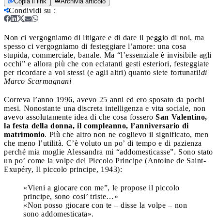
Copia il link
Archivia articolo
Condividi su
:
Non ci vergogniamo di litigare e di dare il peggio di noi, ma
spesso ci vergogniamo di festeggiare l’amore: una cosa
stupida, commerciale, banale. Ma “l’essenziale è invisibile agli
occhi” e allora più che con eclatanti gesti esteriori, festeggiate
per ricordare a voi stessi (e agli altri) quanto siete fortunati!
di
Marco Scarmagnani
Correva l’anno 1996, avevo 25 anni ed ero sposato da pochi
mesi. Nonostante una discreta intelligenza e vita sociale, non
avevo assolutamente idea di che cosa fossero
San Valentino,
la festa della donna, il compleanno, l’anniversario di
matrimonio
. Più che altro non ne coglievo il significato, men
che meno l’utilità. C’è voluto un po’ di tempo e di pazienza
perché mia moglie Alessandra mi “addomesticasse”. Sono stato
un po’ come la volpe del Piccolo Principe (Antoine de Saint-
Exupéry, Il piccolo principe, 1943):
«Vieni a giocare con me”, le propose il piccolo
principe, sono cosi’ triste…»
«Non posso giocare con te – disse la volpe – non
sono addomesticata».