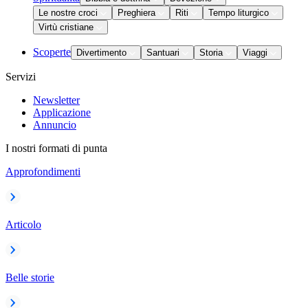
Le nostre croci
Preghiera
Riti
Tempo liturgico
Virtù cristiane
Scoperte
Divertimento
Santuari
Storia
Viaggi
Servizi
Newsletter
Applicazione
Annuncio
I nostri formati di punta
Approfondimenti
Articolo
Belle storie