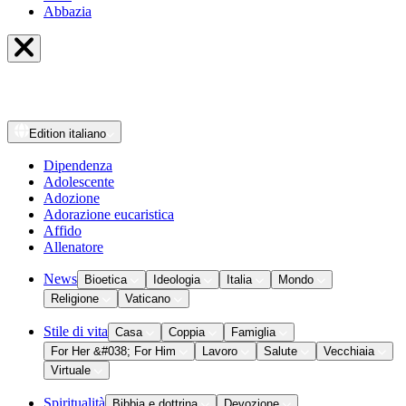
Abbazia
Edition
italiano
Dipendenza
Adolescente
Adozione
Adorazione eucaristica
Affido
Allenatore
News
Bioetica
Ideologia
Italia
Mondo
Religione
Vaticano
Stile di vita
Casa
Coppia
Famiglia
For Her &#038; For Him
Lavoro
Salute
Vecchiaia
Virtuale
Spiritualità
Bibbia e dottrina
Devozione