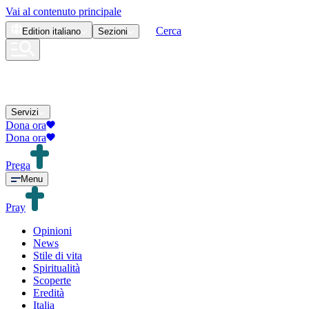
Vai al contenuto principale
Cerca
Edition
italiano
Sezioni
Servizi
Dona ora
Dona ora
Prega
Menu
Pray
Opinioni
News
Stile di vita
Spiritualità
Scoperte
Eredità
Italia