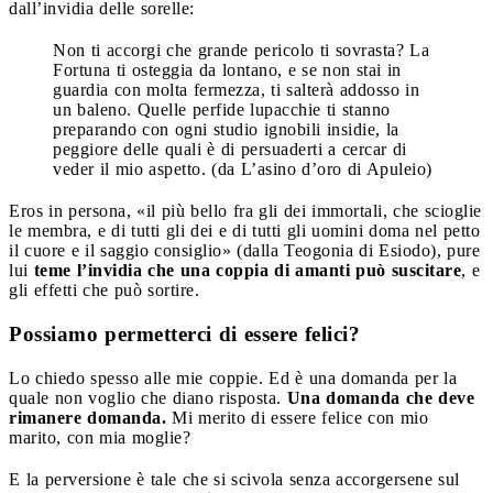
dall’invidia delle sorelle:
Non ti accorgi che grande pericolo ti sovrasta? La
Fortuna ti osteggia da lontano, e se non stai in
guardia con molta fermezza, ti salterà addosso in
un baleno. Quelle perfide lupacchie ti stanno
preparando con ogni studio ignobili insidie, la
peggiore delle quali è di persuaderti a cercar di
veder il mio aspetto. (da L’asino d’oro di Apuleio)
Eros in persona, «il più bello fra gli dei immortali, che scioglie
le membra, e di tutti gli dei e di tutti gli uomini doma nel petto
il cuore e il saggio consiglio» (dalla Teogonia di Esiodo), pure
lui
teme l’invidia che una coppia di amanti può suscitare
, e
gli effetti che può sortire.
Possiamo permetterci di essere felici?
Lo chiedo spesso alle mie coppie. Ed è una domanda per la
quale non voglio che diano risposta.
Una domanda che deve
rimanere domanda.
Mi merito di essere felice con mio
marito, con mia moglie?
E la perversione è tale che si scivola senza accorgersene sul