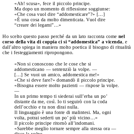
«Ah! scusa», fece il piccolo principe.
Ma dopo un momento di riflessione soggiunse:
«Che cosa vuol dire “addomesticare”?» […]
«È una cosa da molto dimenticata. Vuol dire
“creare dei legami”…»
Ho scelto questo passo perché da un lato racconta come
nel
corso della vita di coppia ci si “addomestica” a vicenda
, e
dall’altro spiega in maniera molto poetica il bisogno di ritualità
che i festeggiamenti ripropongono.
«Non si conoscono che le cose che si
addomesticano — sentenziò la volpe. —
[…] Se vuoi un amico, addomestica me!»
«Che si deve fare?» domandò il piccolo principe.
«Bisogna essere molto pazienti — rispose la volpe.
—
In un primo tempo ti siederai sull’erba un po’
distante da me, così. Io ti seguirò con la coda
dell’occhio e tu non dirai nulla.
Il linguaggio è una fonte di malintesi. Ma, ogni
volta, potrai sederti un po’ più vicino…»
Il piccolo principe ritornò all’indomani.
«Sarebbe meglio tornare sempre alla stessa ora —
disse la volpe. —