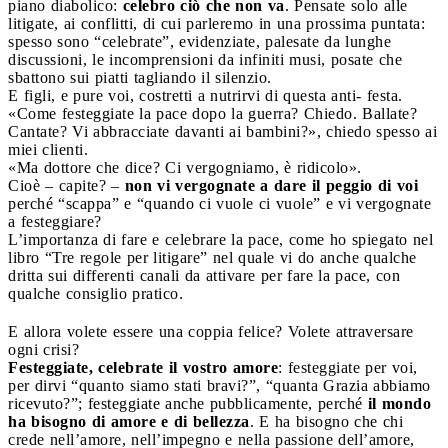
piano diabolico:
celebro ciò che non va
. Pensate solo alle
litigate, ai conflitti, di cui parleremo in una prossima puntata:
spesso sono “celebrate”, evidenziate, palesate da lunghe
discussioni, le incomprensioni da infiniti musi, posate che
sbattono sui piatti tagliando il silenzio.
E figli, e pure voi, costretti a nutrirvi di questa anti- festa.
«Come festeggiate la pace dopo la guerra? Chiedo. Ballate?
Cantate? Vi abbracciate davanti ai bambini?», chiedo spesso ai
miei clienti.
«Ma dottore che dice? Ci vergogniamo, è ridicolo».
Cioè – capite? –
non vi vergognate a dare il peggio di voi
perché “scappa” e “quando ci vuole ci vuole” e vi vergognate
a festeggiare?
L’importanza di fare e celebrare la pace, come ho spiegato nel
libro “Tre regole per litigare” nel quale vi do anche qualche
dritta sui differenti canali da attivare per fare la pace, con
qualche consiglio pratico.
E allora volete essere una coppia felice? Volete attraversare
ogni crisi?
Festeggiate, celebrate il vostro amore
: festeggiate per voi,
per dirvi “quanto siamo stati bravi?”, “quanta Grazia abbiamo
ricevuto?”; festeggiate anche pubblicamente, perché
il mondo
ha bisogno di amore e di bellezza
. E ha bisogno che chi
crede nell’amore, nell’impegno e nella passione dell’amore,