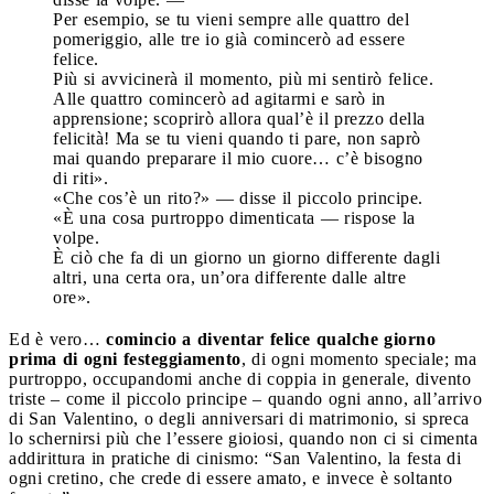
Per esempio, se tu vieni sempre alle quattro del
pomeriggio, alle tre io già comincerò ad essere
felice.
Più si avvicinerà il momento, più mi sentirò felice.
Alle quattro comincerò ad agitarmi e sarò in
apprensione; scoprirò allora qual’è il prezzo della
felicità! Ma se tu vieni quando ti pare, non saprò
mai quando preparare il mio cuore… c’è bisogno
di riti».
«Che cos’è un rito?» — disse il piccolo principe.
«È una cosa purtroppo dimenticata — rispose la
volpe.
È ciò che fa di un giorno un giorno differente dagli
altri, una certa ora, un’ora differente dalle altre
ore».
Ed è vero…
comincio a diventar felice qualche giorno
prima di ogni festeggiamento
, di ogni momento speciale; ma
purtroppo, occupandomi anche di coppia in generale, divento
triste – come il piccolo principe – quando ogni anno, all’arrivo
di San Valentino, o degli anniversari di matrimonio, si spreca
lo schernirsi più che l’essere gioiosi, quando non ci si cimenta
addirittura in pratiche di cinismo: “San Valentino, la festa di
ogni cretino, che crede di essere amato, e invece è soltanto