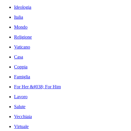
Ideologia
Italia
Mondo
Religione
Vaticano
Casa
Coppia
Famiglia
For Her &#038; For Him
Lavoro
Salute
Vecchiaia
Virtuale