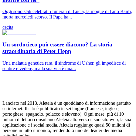
Oggi sono stati celebrati i funerali di Lucia, la moglie di Lino Banfi,
morta mercoledì scorso. Il Papa ha...
cecita
Un sordocieco può essere diacono? La storia
straordinaria di Peter Hepp
Una malattia genetica rara, il sindrome di Usher, gli impedisce di
sentire e vedere, ma la sua vita è una...
Lanciato nel 2013, Aleteia è un quotidiano di informazione gratuito
su internet. Il sito è pubblicato in sei lingue (francese, inglese,
portoghese, spagnolo, polacco e sloveno). Ogni mese, più di 10
milioni di lettori consultano Aleteia attraverso il suo sito web, la sua
applicazione e i social media. Aleteia raggiunge quasi 50 milioni di
persone in tutto il mondo, rendendolo uno dei leader dei media
cattolici online.