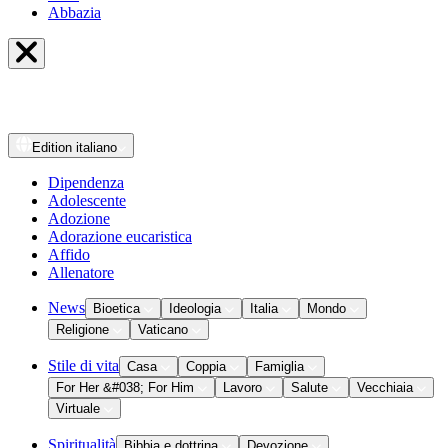
Abbazia
Edition
italiano
Dipendenza
Adolescente
Adozione
Adorazione eucaristica
Affido
Allenatore
News
Bioetica
Ideologia
Italia
Mondo
Religione
Vaticano
Stile di vita
Casa
Coppia
Famiglia
For Her &#038; For Him
Lavoro
Salute
Vecchiaia
Virtuale
Spiritualità
Bibbia e dottrina
Devozione