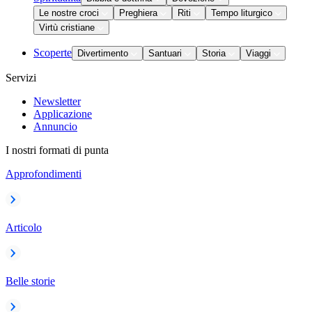
Le nostre croci
Preghiera
Riti
Tempo liturgico
Virtù cristiane
Scoperte
Divertimento
Santuari
Storia
Viaggi
Servizi
Newsletter
Applicazione
Annuncio
I nostri formati di punta
Approfondimenti
Articolo
Belle storie