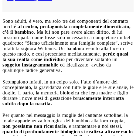
Sono adulti, è vero, ma solo tre dei componenti del contratto,
perché
al centro, protagonista completamente dimenticato,
c’è il bambino.
Ma lui non pare avere alcun diritto, di lui
nessuno parla come fosse solo necessario a completare un bel
quadretto: “Siamo ufficialmente una famiglia completa”, scrive
infatti la signora Williams. Un bambino venuto alla luce in
questo modo, e così presentato mediaticamente,
perde quasi
la sua realtà come individuo
per diventare soltanto un
soggetto instagrammabile
ed idealizzato, avulso da
qualunque radice generativa.
Scompaiono infatti, in un colpo solo, l’atto d’amore del
concepimento, la gravidanza con tutte le gioie e le sue ansie, le
doglie, il parto, la memoria biologica che lega madre e figlio
durante i nove mesi di gestazione
bruscamente interrotta
subito dopo la nascita.
Per quanto nel messaggio la moglie del cantante sottolinei la
totale appartenenza biologica del bambino alla loro coppia,
non possiamo non ricordarle
, e rammentare a noi stessi,
quanto di profondamente biologico si realizza attraverso lo