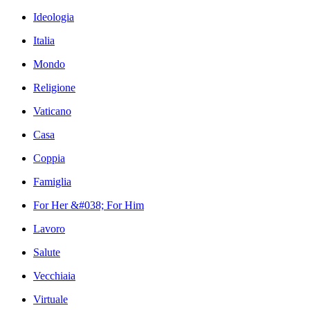
Ideologia
Italia
Mondo
Religione
Vaticano
Casa
Coppia
Famiglia
For Her &#038; For Him
Lavoro
Salute
Vecchiaia
Virtuale