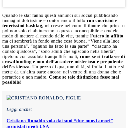
Quando le star fanno questi annunci sui social pubblicando
immagini dolcissime e contornando il tutto
con cuoricini e
tenerissimi hashtag
, mi cresce nel cuore il timore che prima o
poi non solo ci abitueremo a questo inconcepibile e crudele
modo di mettere al mondo delle vite, tramite
l’utero in affitto
,
ma ci sembrerà in fondo anche cosa buona. “Viene alla luce
una persona”, “ognuno ha fatto la sua parte”, “ciascuno ha
donato qualcosa”, “sono adulti che agiscono nella libertà”,
ripetono con assoluta tranquillità molti,
come se si trattasse di
crowdfunding e non dell’accadere misterioso e prepotente
dell’esistenza.
Un pezzo di qua, uno di là, si frulla il tutto e si
mette da un’altra parte ancora: nel ventre di una donna che è
portatrice e non madre.
Come se tale distinzione fosse mai
possibile!
Leggi anche:
Cristiano Ronaldo vola dai suoi “due nuovi amori”
acquistati negli USA