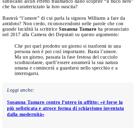
subiscano alcun effetto traumatico dallo scoprire “il buco nero”
che ha caratterizzato la loro nascita?
Basterà “l’amore” di cui parla la signora Williams a fare da
antidoto? Non credo, riconoscendomi nelle parole che con
grande lucidità la scrittrice
Susanna Tamaro
ha pronunciato
nel 2017 alla Camera dei Deputati su questo argomento:
Che poi quel prodotto un giorno si trasformi in una
persona non è poi così importante. Basta l’amore.
Ma un giorno, passata la fase festosa del cucciolo
scodinzolante, quell’essere assumerà la sua natura
umana e comincerà a guardarsi nello specchio e a
interrogarsi.
Leggi anche:
Susanna Tamaro contro l’utero in affitto: «è forse la
più sofisticata e atroce forma di schiavismo inventata
dalla modernità»