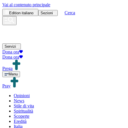
Vai al contenuto principale
Cerca
Edition
italiano
Sezioni
Servizi
Dona ora
Dona ora
Prega
Menu
Pray
Opinioni
News
Stile di vita
Spiritualità
Scoperte
Eredità
Italia