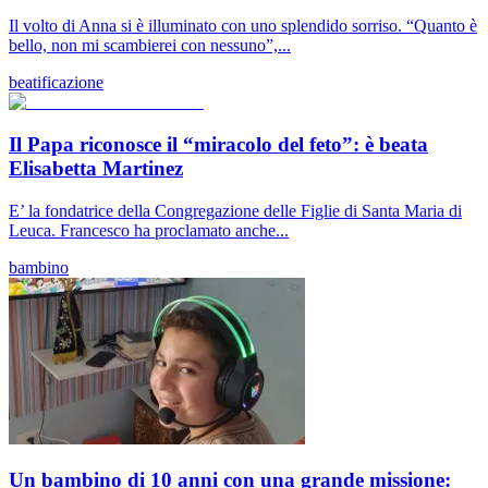
Il volto di Anna si è illuminato con uno splendido sorriso. “Quanto è
bello, non mi scambierei con nessuno”,...
beatificazione
Il Papa riconosce il “miracolo del feto”: è beata
Elisabetta Martinez
E’ la fondatrice della Congregazione delle Figlie di Santa Maria di
Leuca. Francesco ha proclamato anche...
bambino
Un bambino di 10 anni con una grande missione: