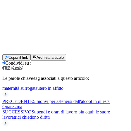
Copia il link
Archivia articolo
Condividi su
:
Le parole chiave/tag associati a questo articolo:
maternità surrogata
utero in affitto
PRECEDENTE
5 motivi per astenersi dall'alcool in questa
Quaresima
SUCCESSIVO
Stipendi e orari di lavoro più equi: le suore
lavoratrici chiedono diritti