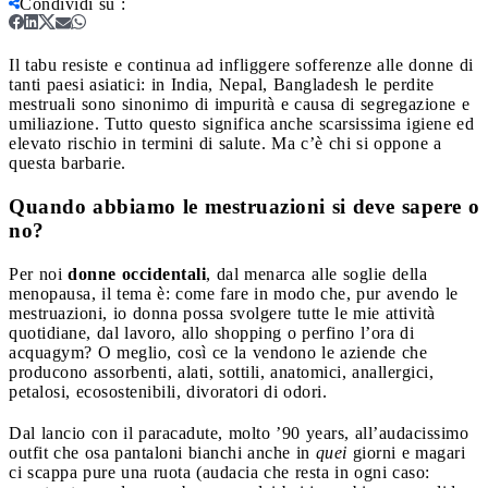
Condividi su
:
Il tabu resiste e continua ad infliggere sofferenze alle donne di
tanti paesi asiatici: in India, Nepal, Bangladesh le perdite
mestruali sono sinonimo di impurità e causa di segregazione e
umiliazione. Tutto questo significa anche scarsissima igiene ed
elevato rischio in termini di salute. Ma c’è chi si oppone a
questa barbarie.
Quando abbiamo le mestruazioni si deve sapere o
no?
Per noi
donne occidentali
, dal menarca alle soglie della
menopausa, il tema è: come fare in modo che, pur avendo le
mestruazioni, io donna possa svolgere tutte le mie attività
quotidiane, dal lavoro, allo shopping o perfino l’ora di
acquagym? O meglio, così ce la vendono le aziende che
producono assorbenti, alati, sottili, anatomici, anallergici,
petalosi, ecosostenibili, divoratori di odori.
Dal lancio con il paracadute, molto ’90 years, all’audacissimo
outfit che osa pantaloni bianchi anche in
quei
giorni e magari
ci scappa pure una ruota (audacia che resta in ogni caso: