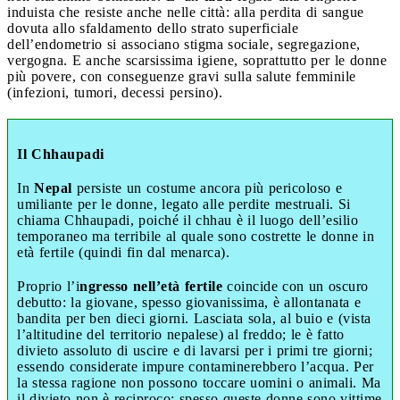
induista che resiste anche nelle città: alla perdita di sangue
dovuta allo sfaldamento dello strato superficiale
dell’endometrio si associano stigma sociale, segregazione,
vergogna. E anche scarsissima igiene, soprattutto per le donne
più povere, con conseguenze gravi sulla salute femminile
(infezioni, tumori, decessi persino).
Il Chhaupadi
In
Nepal
persiste un costume ancora più pericoloso e
umiliante per le donne, legato alle perdite mestruali. Si
chiama Chhaupadi, poiché il chhau è il luogo dell’esilio
temporaneo ma terribile al quale sono costrette le donne in
età fertile (quindi fin dal menarca).
Proprio l’i
ngresso nell’età fertile
coincide con un oscuro
debutto: la giovane, spesso giovanissima, è allontanata e
bandita per ben dieci giorni. Lasciata sola, al buio e (vista
l’altitudine del territorio nepalese) al freddo; le è fatto
divieto assoluto di uscire e di lavarsi per i primi tre giorni;
essendo considerate impure contaminerebbero l’acqua. Per
la stessa ragione non possono toccare uomini o animali. Ma
il divieto non è reciproco: spesso queste donne sono vittime