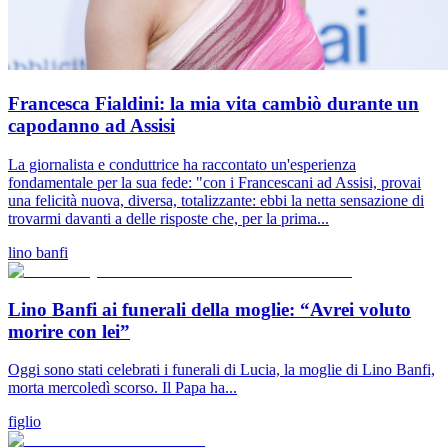
Francesca Fialdini: la mia vita cambiò durante un
capodanno ad Assisi
La giornalista e conduttrice ha raccontato un'esperienza
fondamentale per la sua fede: "con i Francescani ad Assisi, provai
una felicità nuova, diversa, totalizzante: ebbi la netta sensazione di
trovarmi davanti a delle risposte che, per la prima...
lino banfi
Lino Banfi ai funerali della moglie: “Avrei voluto
morire con lei”
Oggi sono stati celebrati i funerali di Lucia, la moglie di Lino Banfi,
morta mercoledì scorso. Il Papa ha...
figlio