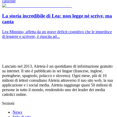
canzone
La storia incredibile di Lea: non legge né scrive, ma
canta
Lea Minnino, affetta da un grave deficit cognitivo che le impedisce
di leggere e scrivere, è riuscita ad...
Lanciato nel 2013, Aleteia è un quotidiano di informazione gratuito
su internet. Il sito è pubblicato in sei lingue (francese, inglese,
portoghese, spagnolo, polacco e sloveno). Ogni mese, più di 10
milioni di lettori consultano Aleteia attraverso il suo sito web, la sua
applicazione e i social media. Aleteia raggiunge quasi 50 milioni di
persone in tutto il mondo, rendendolo uno dei leader dei media
cattolici online.
Sezioni
News
Stile di vita