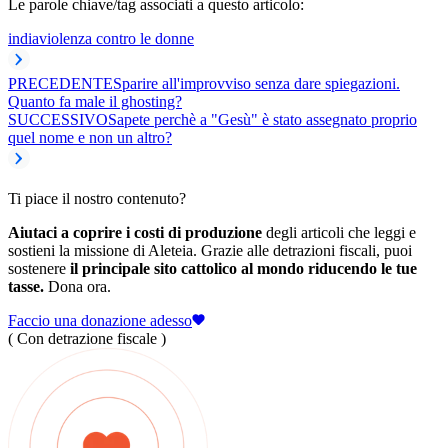
Le parole chiave/tag associati a questo articolo:
india
violenza contro le donne
PRECEDENTE
Sparire all'improvviso senza dare spiegazioni.
Quanto fa male il ghosting?
SUCCESSIVO
Sapete perchè a "Gesù" è stato assegnato proprio
quel nome e non un altro?
Ti piace il nostro contenuto?
Aiutaci a coprire i costi di produzione
degli articoli che leggi e
sostieni la missione di Aleteia. Grazie alle detrazioni fiscali, puoi
sostenere
il principale sito cattolico al mondo riducendo le tue
tasse.
Dona ora.
Faccio una donazione adesso
( Con detrazione fiscale )