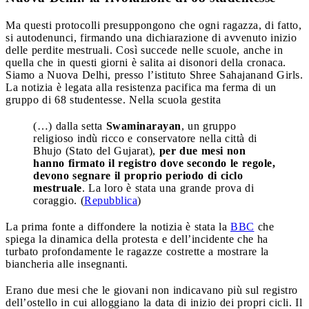
Ma questi protocolli presuppongono che ogni ragazza, di fatto,
si autodenunci, firmando una dichiarazione di avvenuto inizio
delle perdite mestruali. Così succede nelle scuole, anche in
quella che in questi giorni è salita ai disonori della cronaca.
Siamo a Nuova Delhi, presso l’istituto Shree Sahajanand Girls.
La notizia è legata alla resistenza pacifica ma ferma di un
gruppo di 68 studentesse. Nella scuola gestita
(…) dalla setta
Swaminarayan
, un gruppo
religioso indù ricco e conservatore nella città di
Bhujo (Stato del Gujarat),
per due mesi non
hanno firmato il registro dove secondo le regole,
devono segnare il proprio periodo di ciclo
mestruale
. La loro è stata una grande prova di
coraggio. (
Repubblica
)
La prima fonte a diffondere la notizia è stata la
BBC
che
spiega la dinamica della protesta e dell’incidente che ha
turbato profondamente le ragazze costrette a mostrare la
biancheria alle insegnanti.
Erano due mesi che le giovani non indicavano più sul registro
dell’ostello in cui alloggiano la data di inizio dei propri cicli. Il