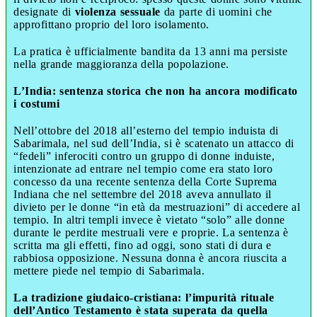
designate di
violenza sessuale
da parte di uomini che
approfittano proprio del loro isolamento.
La pratica è ufficialmente bandita da 13 anni ma persiste
nella grande maggioranza della popolazione.
L’India: sentenza storica che non ha ancora modificato
i costumi
Nell’ottobre del 2018 all’esterno del tempio induista di
Sabarimala, nel sud dell’India, si è scatenato un attacco di
“fedeli” inferociti contro un gruppo di donne induiste,
intenzionate ad entrare nel tempio come era stato loro
concesso da una recente sentenza della Corte Suprema
Indiana che nel settembre del 2018 aveva annullato il
divieto per le donne “in età da mestruazioni” di accedere al
tempio. In altri templi invece è vietato “solo” alle donne
durante le perdite mestruali vere e proprie. La sentenza è
scritta ma gli effetti, fino ad oggi, sono stati di dura e
rabbiosa opposizione. Nessuna donna è ancora riuscita a
mettere piede nel tempio di Sabarimala.
La tradizione giudaico-cristiana: l’impurità rituale
dell’Antico Testamento è stata superata da quella