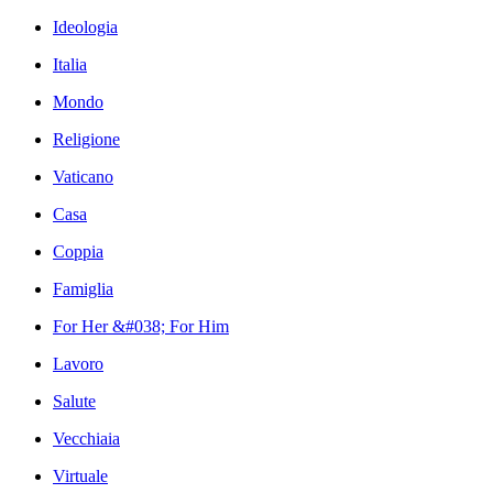
Ideologia
Italia
Mondo
Religione
Vaticano
Casa
Coppia
Famiglia
For Her &#038; For Him
Lavoro
Salute
Vecchiaia
Virtuale