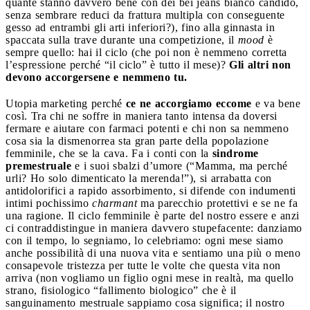
quante stanno davvero bene con dei bei jeans bianco candido,
senza sembrare reduci da frattura multipla con conseguente
gesso ad entrambi gli arti inferiori?), fino alla ginnasta in
spaccata sulla trave durante una competizione, il
mood
è
sempre quello: hai il ciclo (che poi non è nemmeno corretta
l’espressione perché “il ciclo” è tutto il mese)?
Gli altri non
devono accorgersene e nemmeno tu.
Utopia marketing perché
ce ne accorgiamo eccome
e va bene
così. Tra chi ne soffre in maniera tanto intensa da doversi
fermare e aiutare con farmaci potenti e chi non sa nemmeno
cosa sia la dismenorrea sta gran parte della popolazione
femminile, che se la cava. Fa i conti con la
sindrome
premestruale
e i suoi sbalzi d’umore (“Mamma, ma perché
urli? Ho solo dimenticato la merenda!”), si arrabatta con
antidolorifici a rapido assorbimento, si difende con indumenti
intimi pochissimo
charmant
ma parecchio protettivi e se ne fa
una ragione. Il ciclo femminile è parte del nostro essere e anzi
ci contraddistingue in maniera davvero stupefacente: danziamo
con il tempo, lo segniamo, lo celebriamo: ogni mese siamo
anche possibilità di una nuova vita e sentiamo una più o meno
consapevole tristezza per tutte le volte che questa vita non
arriva (non vogliamo un figlio ogni mese in realtà, ma quello
strano, fisiologico “fallimento biologico” che è il
sanguinamento mestruale sappiamo cosa significa; il nostro