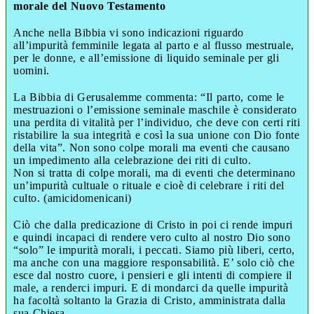
morale del Nuovo Testamento
Anche nella Bibbia vi sono indicazioni riguardo
all’impurità femminile legata al parto e al flusso mestruale,
per le donne, e all’emissione di liquido seminale per gli
uomini.
La Bibbia di Gerusalemme commenta: “Il parto, come le
mestruazioni o l’emissione seminale maschile è considerato
una perdita di vitalità per l’individuo, che deve con certi riti
ristabilire la sua integrità e così la sua unione con Dio fonte
della vita”. Non sono colpe morali ma eventi che causano
un impedimento alla celebrazione dei riti di culto.
Non si tratta di colpe morali, ma di eventi che determinano
un’impurità cultuale o rituale e cioè di celebrare i riti del
culto. (amicidomenicani)
Ciò che dalla predicazione di Cristo in poi ci rende impuri
e quindi incapaci di rendere vero culto al nostro Dio sono
“solo” le impurità morali, i peccati. Siamo più liberi, certo,
ma anche con una maggiore responsabilità. E’ solo ciò che
esce dal nostro cuore, i pensieri e gli intenti di compiere il
male, a renderci impuri. E di mondarci da quelle impurità
ha facoltà soltanto la Grazia di Cristo, amministrata dalla
sua Chiesa.