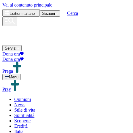
Vai al contenuto principale
Cerca
Edition
italiano
Sezioni
Servizi
Dona ora
Dona ora
Prega
Menu
Pray
Opinioni
News
Stile di vita
Spiritualità
Scoperte
Eredità
Italia