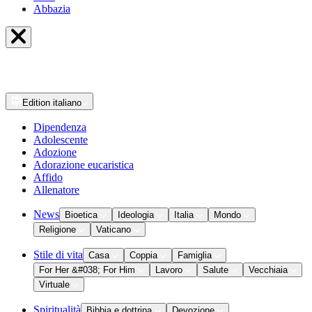
Abbazia
Edition
italiano
Dipendenza
Adolescente
Adozione
Adorazione eucaristica
Affido
Allenatore
News
Bioetica
Ideologia
Italia
Mondo
Religione
Vaticano
Stile di vita
Casa
Coppia
Famiglia
For Her &#038; For Him
Lavoro
Salute
Vecchiaia
Virtuale
Spiritualità
Bibbia e dottrina
Devozione