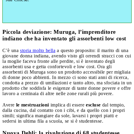
Piccola deviazione: Muruga, l’imprenditore
indiano che ha inventato gli assorbenti low cost
C’è una
storia molto bella
a questo proposito: il marito di una
giovane donna indiana, avendo visto gli orrendi stracci con cui
la moglie faceva fronte alle perdite, si è inventato degli
assorbenti usa e getta confortevoli e low cost. Ora gli
assorbenti di Muruga sono un prodotto accessibile per migliaia
di donne poco abbienti. In mezzo ci sono stati anni di ricerca,
condotta a prezzo di umiliazioni e tanto altro, ma sfociata in un
prodotto che soddisfa le esigenze di tante donne povere e offre
lavoro a centinaia di altre nelle zone rurali più povere.
Avere
le mestruazioni
implica di essere
escluse
dal tempio,
dalla cucina, dal contatto con i cibi, e da quello con i propri
simili; significa mangiare da sole, lavarsi i propri piatti e
sedersi in ultima fila a scuola, se si è studentesse.
Nuova Dehli: la rivoluzione di 68 studentesse