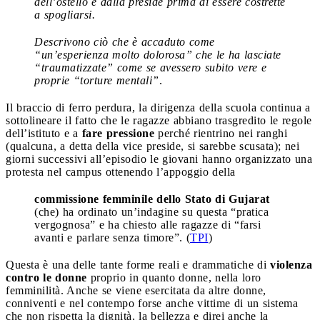
dell’ostello e dalla preside prima di essere costrette
a spogliarsi.
Descrivono ciò che è accaduto come
“un’esperienza molto dolorosa” che le ha lasciate
“traumatizzate” come se avessero subito vere e
proprie “torture mentali”
.
Il braccio di ferro perdura, la dirigenza della scuola continua a
sottolineare il fatto che le ragazze abbiano trasgredito le regole
dell’istituto e a
fare pressione
perché rientrino nei ranghi
(qualcuna, a detta della vice preside, si sarebbe scusata); nei
giorni successivi all’episodio le giovani hanno organizzato una
protesta nel campus ottenendo l’appoggio della
commissione femminile dello Stato di Gujarat
(che) ha ordinato un’indagine su questa “pratica
vergognosa” e ha chiesto alle ragazze di “farsi
avanti e parlare senza timore”. (
TPI
)
Questa è una delle tante forme reali e drammatiche di
violenza
contro le donne
proprio in quanto donne, nella loro
femminilità. Anche se viene esercitata da altre donne,
conniventi e nel contempo forse anche vittime di un sistema
che non rispetta la dignità, la bellezza e direi anche la