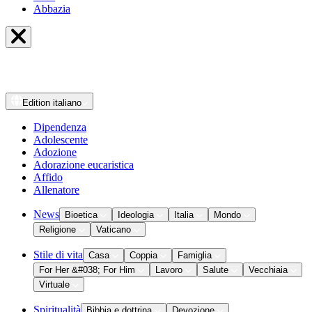
Abbazia
Edition
italiano
Dipendenza
Adolescente
Adozione
Adorazione eucaristica
Affido
Allenatore
News
Bioetica
Ideologia
Italia
Mondo
Religione
Vaticano
Stile di vita
Casa
Coppia
Famiglia
For Her &#038; For Him
Lavoro
Salute
Vecchiaia
Virtuale
Spiritualità
Bibbia e dottrina
Devozione