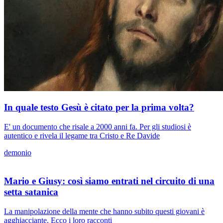
In quale testo Gesù è citato per la prima volta?
E' un documento che risale a 2000 anni fa. Per gli studiosi è
autentico e rivela il legame tra Cristo e Re Davide
demonio
Mario e Giusy: così siamo entrati nel circuito di una
setta satanica
La manipolazione della mente che hanno subito questi giovani è
agghiacciante. Ecco i loro racconti