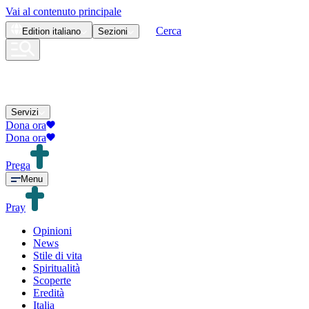
Vai al contenuto principale
Cerca
Edition
italiano
Sezioni
Servizi
Dona ora
Dona ora
Prega
Menu
Pray
Opinioni
News
Stile di vita
Spiritualità
Scoperte
Eredità
Italia