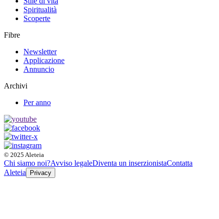
Stile di vita
Spiritualità
Scoperte
Fibre
Newsletter
Applicazione
Annuncio
Archivi
Per anno
© 2025 Aleteia
Chi siamo noi?
Avviso legale
Diventa un inserzionista
Contatta
Aleteia
Privacy