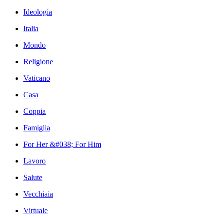
Ideologia
Italia
Mondo
Religione
Vaticano
Casa
Coppia
Famiglia
For Her &#038; For Him
Lavoro
Salute
Vecchiaia
Virtuale