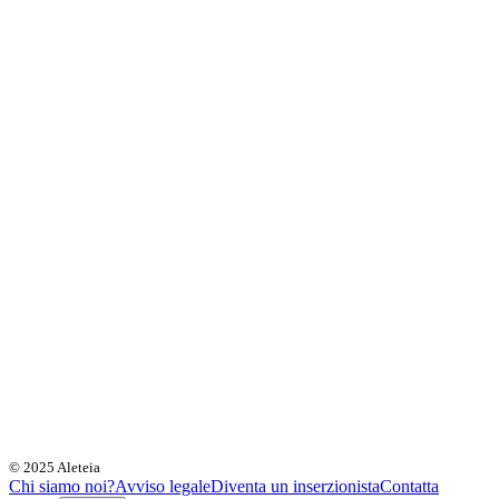
© 2025 Aleteia
Chi siamo noi?
Avviso legale
Diventa un inserzionista
Contatta