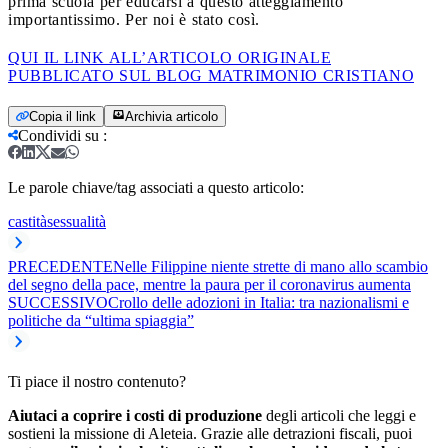
prima scuola per educarsi a questo atteggiamento
importantissimo. Per noi è stato così.
QUI IL LINK ALL’ARTICOLO ORIGINALE
PUBBLICATO SUL BLOG MATRIMONIO CRISTIANO
Copia il link
Archivia articolo
Condividi su
:
Le parole chiave/tag associati a questo articolo:
castità
sessualità
PRECEDENTE
Nelle Filippine niente strette di mano allo scambio
del segno della pace, mentre la paura per il coronavirus aumenta
SUCCESSIVO
Crollo delle adozioni in Italia: tra nazionalismi e
politiche da “ultima spiaggia”
Ti piace il nostro contenuto?
Aiutaci a coprire i costi di produzione
degli articoli che leggi e
sostieni la missione di Aleteia. Grazie alle detrazioni fiscali, puoi