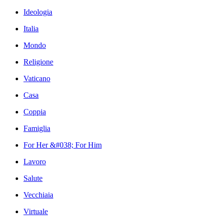
Ideologia
Italia
Mondo
Religione
Vaticano
Casa
Coppia
Famiglia
For Her &#038; For Him
Lavoro
Salute
Vecchiaia
Virtuale