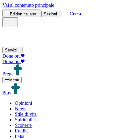
Vai al contenuto principale
Cerca
Edition
italiano
Sezioni
Servizi
Dona ora
Dona ora
Prega
Menu
Pray
Opinioni
News
Stile di vita
Spiritualità
Scoperte
Eredità
Italia