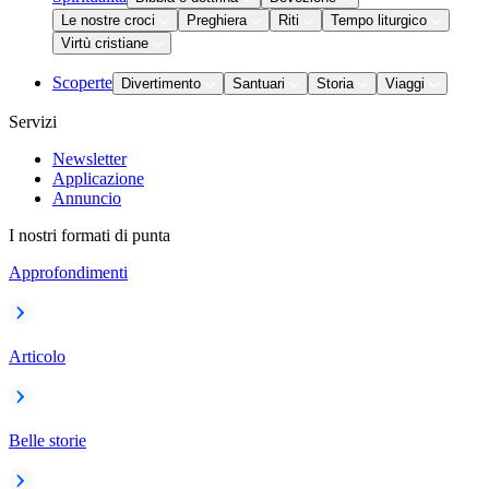
Le nostre croci
Preghiera
Riti
Tempo liturgico
Virtù cristiane
Scoperte
Divertimento
Santuari
Storia
Viaggi
Servizi
Newsletter
Applicazione
Annuncio
I nostri formati di punta
Approfondimenti
Articolo
Belle storie