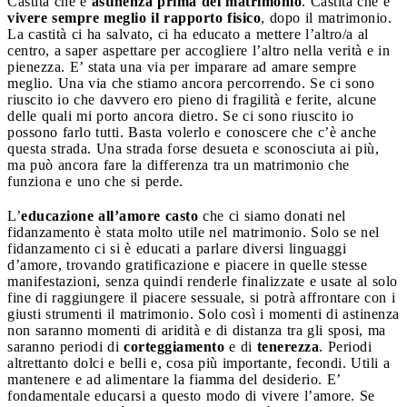
Castità che è
astinenza prima del matrimonio
. Castità che è
vivere sempre meglio il rapporto fisico
, dopo il matrimonio.
La castità ci ha salvato, ci ha educato a mettere l’altro/a al
centro, a saper aspettare per accogliere l’altro nella verità e in
pienezza. E’ stata una via per imparare ad amare sempre
meglio. Una via che stiamo ancora percorrendo. Se ci sono
riuscito io che davvero ero pieno di fragilità e ferite, alcune
delle quali mi porto ancora dietro. Se ci sono riuscito io
possono farlo tutti. Basta volerlo e conoscere che c’è anche
questa strada. Una strada forse desueta e sconosciuta ai più,
ma può ancora fare la differenza tra un matrimonio che
funziona e uno che si perde.
L’
educazione all’amore casto
che ci siamo donati nel
fidanzamento è stata molto utile nel matrimonio. Solo se nel
fidanzamento ci si è educati a parlare diversi linguaggi
d’amore, trovando gratificazione e piacere in quelle stesse
manifestazioni, senza quindi renderle finalizzate e usate al solo
fine di raggiungere il piacere sessuale, si potrà affrontare con i
giusti strumenti il matrimonio. Solo così i momenti di astinenza
non saranno momenti di aridità e di distanza tra gli sposi, ma
saranno periodi di
corteggiamento
e di
tenerezza
. Periodi
altrettanto dolci e belli e, cosa più importante, fecondi. Utili a
mantenere e ad alimentare la fiamma del desiderio. E’
fondamentale educarsi a questo modo di vivere l’amore. Se