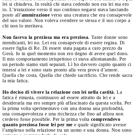
lei si chiudeva. In realtà chi stava cedendo non era lei ma ero
io. L’irratazione verso il suo continuo negarsi stava lasciando
posto all’
ammirazione
verso una creatura che era consapevole
del suo valore. Non voleva svendere se stessa e il suo corpo a
chi non lo meritava.
Non faceva la preziosa ma era preziosa
. Tante donne sono
mendicanti, lei no. Lei era consapevole di essere regina. Di
essere figlia di Re. Di essere stata pagata a caro prezzo da
Gesù. Io in quel momento non ero degno di avere quel dono.
Il mio comportamento irrispettoso ci stava allontanando. Per
un periodo siamo stati separati. Lì ho davvero capito quanto ci
tenessi a lei e sono stato pronto alla vera prova d’amore.
Quella che costa. Quella che chiede sacrificio. Che rende sacra
la mia fatica.
Ho deciso di vivere la relazione con lei nella castità
. La
fatica è rimasta, continuavo ad essere attratto da lei e a
desiderarla ma ero sempre più affascinato da questa scelta. Per
la prima volta sperimentavo con una donna una profondità,
una consapevolezza e una ricchezza che fino ad allora non
credevo fosse possibile. Per la prima volta
comprendevo
quanto preziosa fosse lei per me
e quale significato avesse
l’amplesso nella relazione tra un uomo e una donna. Non sono