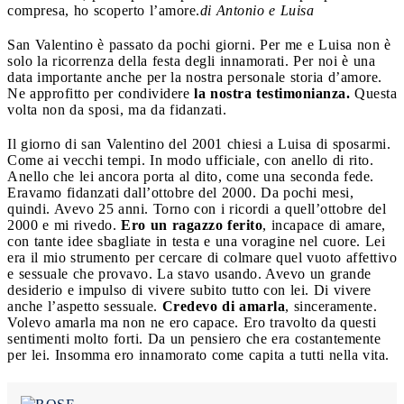
compresa, ho scoperto l’amore.
di Antonio e Luisa
San Valentino è passato da pochi giorni. Per me e Luisa non è
solo la ricorrenza della festa degli innamorati. Per noi è una
data importante anche per la nostra personale storia d’amore.
Ne approfitto per condividere
la nostra testimonianza.
Questa
volta non da sposi, ma da fidanzati.
Il giorno di san Valentino del 2001 chiesi a Luisa di sposarmi.
Come ai vecchi tempi. In modo ufficiale, con anello di rito.
Anello che lei ancora porta al dito, come una seconda fede.
Eravamo fidanzati dall’ottobre del 2000. Da pochi mesi,
quindi. Avevo 25 anni. Torno con i ricordi a quell’ottobre del
2000 e mi rivedo.
Ero un ragazzo ferito
, incapace di amare,
con tante idee sbagliate in testa e una voragine nel cuore. Lei
era il mio strumento per cercare di colmare quel vuoto affettivo
e sessuale che provavo. La stavo usando. Avevo un grande
desiderio e impulso di vivere subito tutto con lei. Di vivere
anche l’aspetto sessuale.
Credevo di amarla
, sinceramente.
Volevo amarla ma non ne ero capace. Ero travolto da questi
sentimenti molto forti. Da un pensiero che era costantemente
per lei. Insomma ero innamorato come capita a tutti nella vita.