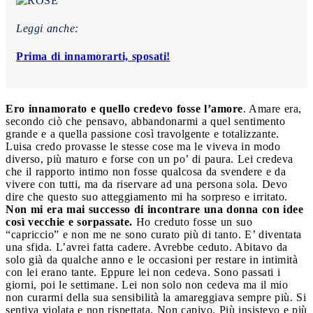
Leggi anche:
Prima di innamorarti, sposati!
Ero innamorato e quello credevo fosse l’amore
. Amare era,
secondo ciò che pensavo, abbandonarmi a quel sentimento
grande e a quella passione così travolgente e totalizzante.
Luisa credo provasse le stesse cose ma le viveva in modo
diverso, più maturo e forse con un po’ di paura. Lei credeva
che il rapporto intimo non fosse qualcosa da svendere e da
vivere con tutti, ma da riservare ad una persona sola. Devo
dire che questo suo atteggiamento mi ha sorpreso e irritato.
Non mi era mai successo di incontrare una donna con idee
così vecchie e sorpassate.
Ho creduto fosse un suo
“capriccio” e non me ne sono curato più di tanto. E’ diventata
una sfida. L’avrei fatta cadere. Avrebbe ceduto. Abitavo da
solo già da qualche anno e le occasioni per restare in intimità
con lei erano tante. Eppure lei non cedeva. Sono passati i
giorni, poi le settimane. Lei non solo non cedeva ma il mio
non curarmi della sua sensibilità la amareggiava sempre più. Si
sentiva violata e non rispettata. Non capivo. Più insistevo e più