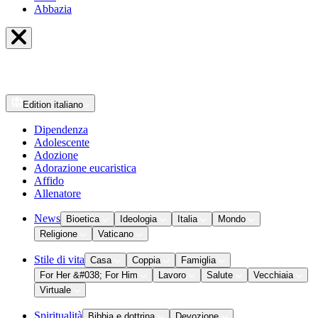
Abbazia
Edition
italiano
Dipendenza
Adolescente
Adozione
Adorazione eucaristica
Affido
Allenatore
News
Bioetica
Ideologia
Italia
Mondo
Religione
Vaticano
Stile di vita
Casa
Coppia
Famiglia
For Her &#038; For Him
Lavoro
Salute
Vecchiaia
Virtuale
Spiritualità
Bibbia e dottrina
Devozione