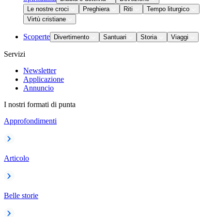
Le nostre croci
Preghiera
Riti
Tempo liturgico
Virtù cristiane
Scoperte
Divertimento
Santuari
Storia
Viaggi
Servizi
Newsletter
Applicazione
Annuncio
I nostri formati di punta
Approfondimenti
Articolo
Belle storie