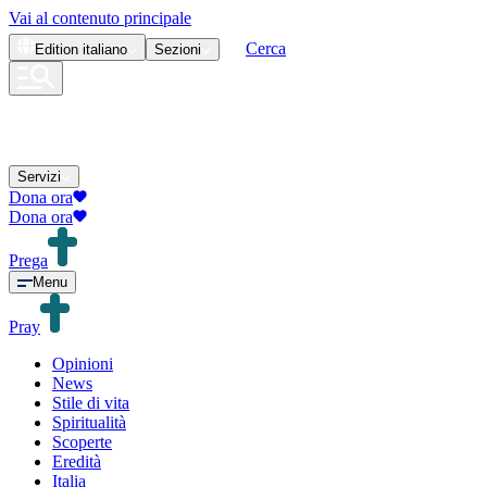
Vai al contenuto principale
Cerca
Edition
italiano
Sezioni
Servizi
Dona ora
Dona ora
Prega
Menu
Pray
Opinioni
News
Stile di vita
Spiritualità
Scoperte
Eredità
Italia