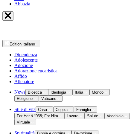
Abbazia
Edition
italiano
Dipendenza
Adolescente
Adozione
Adorazione eucaristica
Affido
Allenatore
News
Bioetica
Ideologia
Italia
Mondo
Religione
Vaticano
Stile di vita
Casa
Coppia
Famiglia
For Her &#038; For Him
Lavoro
Salute
Vecchiaia
Virtuale
Spiritualità
Bibbia e dottrina
Devozione