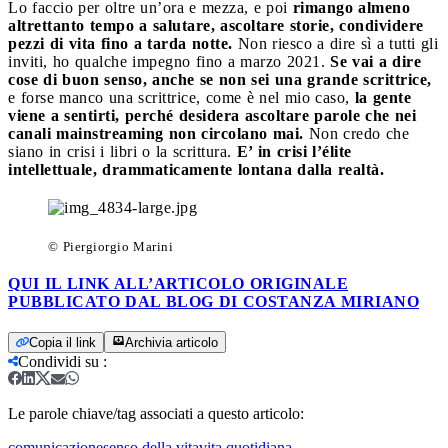
Lo faccio per oltre un’ora e mezza, e poi
rimango almeno
altrettanto tempo a salutare, ascoltare storie, condividere
pezzi di vita fino a tarda notte.
Non riesco a dire sì a tutti gli
inviti, ho qualche impegno fino a marzo 2021.
Se vai a dire
cose di buon senso, anche se non sei una grande scrittrice,
e forse manco una scrittrice, come è nel mio caso,
la gente
viene a sentirti, perché desidera ascoltare parole che nei
canali mainstreaming non circolano mai.
Non credo che
siano in crisi i libri o la scrittura.
E’ in crisi l’élite
intellettuale, drammaticamente lontana dalla realtà.
© Piergiorgio Marini
QUI IL LINK ALL’ARTICOLO ORIGINALE
PUBBLICATO DAL BLOG DI COSTANZA MIRIANO
Copia il link
Archivia articolo
Condividi su
:
Le parole chiave/tag associati a questo articolo:
comunicazione
senso della vita
vita quotidiana