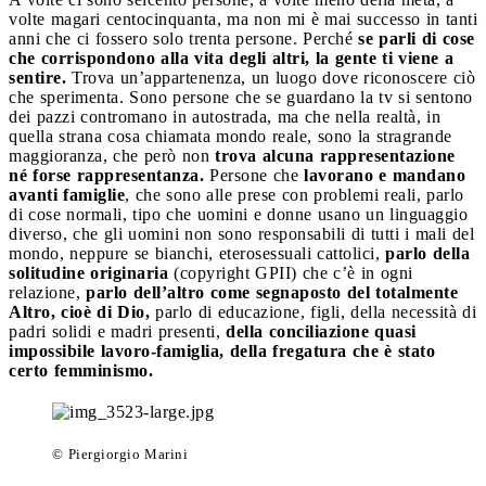
volte magari centocinquanta, ma non mi è mai successo in tanti
anni che ci fossero solo trenta persone. Perché
se parli di cose
che corrispondono alla vita degli altri, la gente ti viene a
sentire.
Trova un’appartenenza, un luogo dove riconoscere ciò
che sperimenta. Sono persone che se guardano la tv si sentono
dei pazzi contromano in autostrada, ma che nella realtà, in
quella strana cosa chiamata mondo reale, sono la stragrande
maggioranza, che però non
trova alcuna rappresentazione
né forse rappresentanza.
Persone che
lavorano e mandano
avanti famiglie
, che sono alle prese con problemi reali, parlo
di cose normali, tipo che uomini e donne usano un linguaggio
diverso, che gli uomini non sono responsabili di tutti i mali del
mondo, neppure se bianchi, eterosessuali cattolici,
parlo della
solitudine originaria
(copyright GPII) che c’è in ogni
relazione,
parlo dell’altro come segnaposto del totalmente
Altro, cioè di Dio,
parlo di educazione, figli, della necessità di
padri solidi e madri presenti,
della conciliazione quasi
impossibile lavoro-famiglia, della fregatura che è stato
certo femminismo.
© Piergiorgio Marini