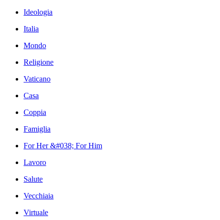
Ideologia
Italia
Mondo
Religione
Vaticano
Casa
Coppia
Famiglia
For Her &#038; For Him
Lavoro
Salute
Vecchiaia
Virtuale