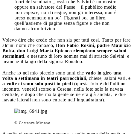
fuori del seminato _ ossia che Salvini è un mostro
oppure un salvatore del Paese _ il pubblico medio
non capisce, non ti segue, non gli interessa, non è
preso nemmeno un po’. Figurati poi un libro,
quell’assieme di pagine senza figure e che non
danno alcun brivido.
Volevo dire che credo che non sia per tutti così. Tanto per fare
alcuni nomi che conosco,
Don Fabio Rosini, padre Maurizio
Botta, don Luigi Maria Epicoco riempiono sempre saloni
sterminati
, e nessuno di loro nomina mai di striscio Salvini, e
neanche il tango della signora Ronaldo.
Anche io nel mio piccolo sono anni che
vado in giro una
volta a settimana in teatri parrocchiali
, chiese, saloni vari,
e
a volte ci sono solo posti in piedi
(questa foto è dell’ultimo
incontro, venerdì scorso a Cesena, nella foto solo la navata
centrale, e dopo che molta gente se ne era già andata, le due
navate laterali non sono entrate nell’inquadratura).
© Costanza Miriano
A volte ci sono seicento persone, a volte meno della metà, a