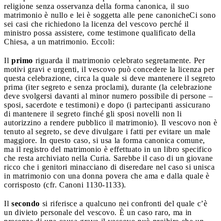
religione senza osservanza della forma canonica, il suo
matrimonio è nullo e lei è soggetta alle pene canoniche
Ci sono
sei casi che richiedono la licenza del vescovo perché il
ministro possa assistere, come testimone qualificato della
Chiesa, a un matrimonio. Eccoli:
Il
primo
riguarda il matrimonio celebrato segretamente. Per
motivi gravi e urgenti, il vescovo può concedere la licenza per
questa celebrazione, circa la quale si deve mantenere il segreto
prima (iter segreto e senza proclami), durante (la celebrazione
deve svolgersi davanti al minor numero possibile di persone –
sposi, sacerdote e testimoni) e dopo (i partecipanti assicurano
di mantenere il segreto finché gli sposi novelli non li
autorizzino a rendere pubblico il matrimonio). Il vescovo non è
tenuto al segreto, se deve divulgare i fatti per evitare un male
maggiore. In questo caso, si usa la forma canonica comune,
ma il registro del matrimonio è effettuato in un libro specifico
che resta archiviato nella Curia. Sarebbe il caso di un giovane
ricco che i genitori minacciano di diseredare nel caso si unisca
in matrimonio con una donna povera che ama e dalla quale è
corrisposto (cfr. Canoni 1130-1133).
Il
secondo
si riferisce a qualcuno nei confronti del quale c’è
un divieto personale del vescovo. È un caso raro, ma in