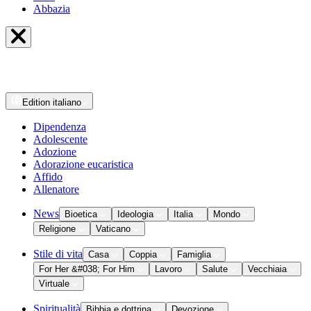
Abbazia
Edition
italiano
Dipendenza
Adolescente
Adozione
Adorazione eucaristica
Affido
Allenatore
News
Bioetica
Ideologia
Italia
Mondo
Religione
Vaticano
Stile di vita
Casa
Coppia
Famiglia
For Her &#038; For Him
Lavoro
Salute
Vecchiaia
Virtuale
Spiritualità
Bibbia e dottrina
Devozione