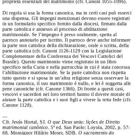
proprietà essenziali del matrimonio (cfr. Canoni 1055-1096).
Di regola si usa la forma canonica, ma in certi casi può esserci
una dispensa. Gli impegni menzionati devono essere registrati
in un formulario specifico fornito dalla diocesi, firmato dalla
parte cattolica e annesso al processo di abilitazione
matrimoniale. Se l’impegno è preso oralmente, spetta al
parroco annotarlo per iscritto. Il parroco deve anche informare
la parte non cattolica della dichiarazione, orale o scritta, della
parte cattolica (cfr. Canoni 1126-1129 con la Legislazione
Complementare della Conferenza dei Vescovi Cattolici del
Brasile). Questo matrimonio viene registrato in un libro
specifico nella Curia e nella parrocchia in cui è stata concessa
l’abilitazione matrimoniale. Se la parte cattolica non rispetta
tutto questo e si sposa in un’altra religione senza osservare la
forma canonica, il suo matrimonio è nullo, e lei è soggetta alle
pene canoniche (cfr. Canone 1366). Di fronte a questi casi,
vescovi e sacerdoti nei loro territori hanno il dovere morale di
aiutare la parte cattolica e i suoi figli a vivere la retta fede (cfr.
Canone 1128).
—
Cfr. Jesús Hortal, SJ.
O que Deus uniu: lições de Direito
matrimonial canônico
. 5ª ed. San Paolo: Loyola, 2002, p. 57-
68. Monsignor Hilário Moser, SDB.
O sacramento do