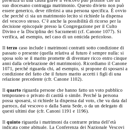
presenza di una causa grave il vescovo può proibire che un
suo diocesano contragga matrimonio. Questo divieto non può
essere generico, deve riferirsi a una persona specifica. È ovvio
che perché ci sia un matrimonio lecito si richiede la dispensa
del vescovo stesso. C’è anche la possibilità di ricorso per la
decisione episcopale presso la Congregazione per il Culto
Divino e la Disciplina dei Sacramenti (cf. Canone 1077). Si
verifica, ad esempio, nel caso di un omicida pericoloso.
Il
terzo
caso include i matrimoni contratti sotto condizione di
passato o presente (quella relativa al futuro è sempre nulla: si
sposa solo se il marito promette di diventare ricco entro cinque
anni dalla celebrazione del matrimonio). Ricordiamo il Canone
1071, perché riguarda chi, ad esempio, si propone di sposarsi a
condizione del fatto che il futuro marito accetti i figli di una
relazione precedente (cfr. Canone 1102).
Il
quarto
riguarda persone che hanno fatto un voto pubblico
temporaneo o privato di castità o simile. Perché la persona
possa sposarsi, si richiede la dispensa dal voto, che va data dal
parroco, dal vescovo o dalla Santa Sede, o da un delegato di
questi ultimi due (cfr. Canoni 1191 e 1196).
Il
quinto
riguarda i matrimoni da contrarre prima dell’età
indicata come abituale. La Conferenza dei Nazionale Vescovi