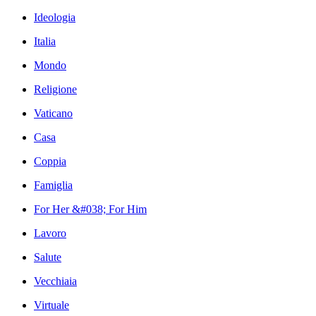
Ideologia
Italia
Mondo
Religione
Vaticano
Casa
Coppia
Famiglia
For Her &#038; For Him
Lavoro
Salute
Vecchiaia
Virtuale