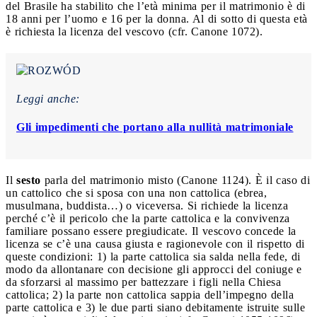
del Brasile ha stabilito che l’età minima per il matrimonio è di
18 anni per l’uomo e 16 per la donna. Al di sotto di questa età
è richiesta la licenza del vescovo (cfr. Canone 1072).
Leggi anche:
Gli impedimenti che portano alla nullità matrimoniale
Il
sesto
parla del matrimonio misto (Canone 1124). È il caso di
un cattolico che si sposa con una non cattolica (ebrea,
musulmana, buddista…) o viceversa. Si richiede la licenza
perché c’è il pericolo che la parte cattolica e la convivenza
familiare possano essere pregiudicate. Il vescovo concede la
licenza se c’è una causa giusta e ragionevole con il rispetto di
queste condizioni: 1) la parte cattolica sia salda nella fede, di
modo da allontanare con decisione gli approcci del coniuge e
da sforzarsi al massimo per battezzare i figli nella Chiesa
cattolica; 2) la parte non cattolica sappia dell’impegno della
parte cattolica e 3) le due parti siano debitamente istruite sulle