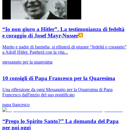
“Io non giuro a Hitler”. La testimonianza di fedeltà
e coraggio di Josef Mayr-Nusser
Marito e padre di famiglia, si rifiuterà di giurare “fedeltà e coraggio”
a Adolf Hitler. Pagherà con la vita...
messaggio per la quaresima
10 consigli di Papa Francesco per la Quaresima
Una riflessione da ogni Messaggio per la Quaresima di Papa
Francesco dall'inizio del suo pontificato
papa francesco
“Prego lo Spirito Santo?” La domanda del Papa
per noi oggi