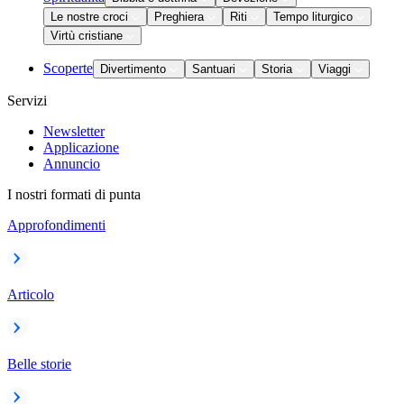
Le nostre croci
Preghiera
Riti
Tempo liturgico
Virtù cristiane
Scoperte
Divertimento
Santuari
Storia
Viaggi
Servizi
Newsletter
Applicazione
Annuncio
I nostri formati di punta
Approfondimenti
Articolo
Belle storie