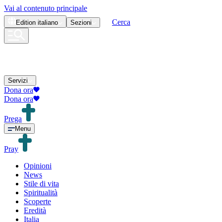
Vai al contenuto principale
Cerca
Edition
italiano
Sezioni
Servizi
Dona ora
Dona ora
Prega
Menu
Pray
Opinioni
News
Stile di vita
Spiritualità
Scoperte
Eredità
Italia