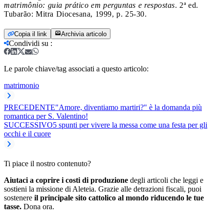
matrimônio: guia prático em perguntas e respostas
. 2ª ed.
Tubarão: Mitra Diocesana, 1999, p. 25-30.
Copia il link
Archivia articolo
Condividi su
:
Le parole chiave/tag associati a questo articolo:
matrimonio
PRECEDENTE
"Amore, diventiamo martiri?" è la domanda più
romantica per S. Valentino!
SUCCESSIVO
5 spunti per vivere la messa come una festa per gli
occhi e il cuore
Ti piace il nostro contenuto?
Aiutaci a coprire i costi di produzione
degli articoli che leggi e
sostieni la missione di Aleteia. Grazie alle detrazioni fiscali, puoi
sostenere
il principale sito cattolico al mondo riducendo le tue
tasse.
Dona ora.