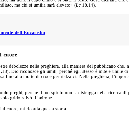
iliato, ma chi si umilia sarà elevato» (
Lc
18,14).
mente dell’Eucaristia
l cuore
ostre debolezze nella preghiera, alla maniera del pubblicano che, 
,13). Dio riconosce gli umili, perché egli stesso è mite e umile d
a fino alla morte di croce per rialzarci. Nella preghiera, l’importa
ndo preghi, perché il tuo spirito non si distragga nella ricerca di
solo grido salvò il ladrone.
al cuore, mi ricorda questa storia.