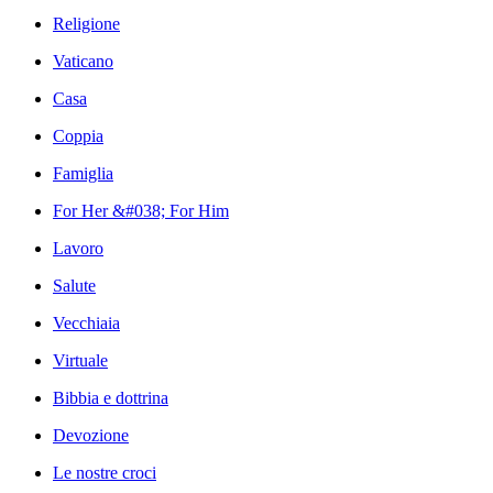
Religione
Vaticano
Casa
Coppia
Famiglia
For Her &#038; For Him
Lavoro
Salute
Vecchiaia
Virtuale
Bibbia e dottrina
Devozione
Le nostre croci