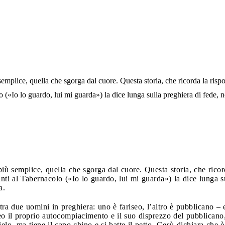
semplice, quella che sgorga dal cuore. Questa storia, che ricorda la risp
(«Io lo guardo, lui mi guarda») la dice lunga sulla preghiera di fede, nel
più semplice, quella che sgorga dal cuore. Questa storia, che ricor
i al Tabernacolo («Io lo guardo, lui mi guarda») la dice lunga sul
a.
ra due uomini in preghiera: uno è fariseo, l’altro è pubblicano – 
o il proprio autocompiacimento e il suo disprezzo del pubblicano,
ielo, ma tiene il capo chino e si batte il petto. Gesù dichiara che 