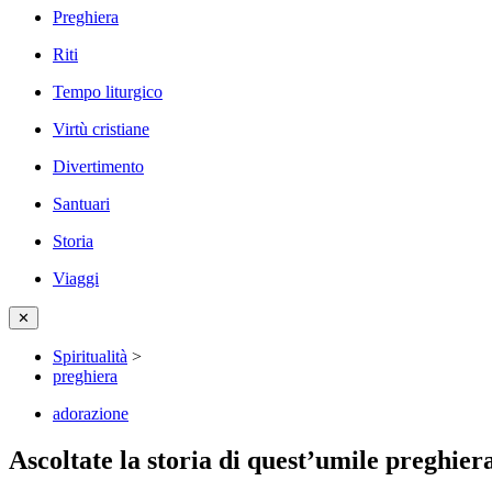
Preghiera
Riti
Tempo liturgico
Virtù cristiane
Divertimento
Santuari
Storia
Viaggi
✕
Spiritualità
>
preghiera
adorazione
Ascoltate la storia di quest’umile preghier