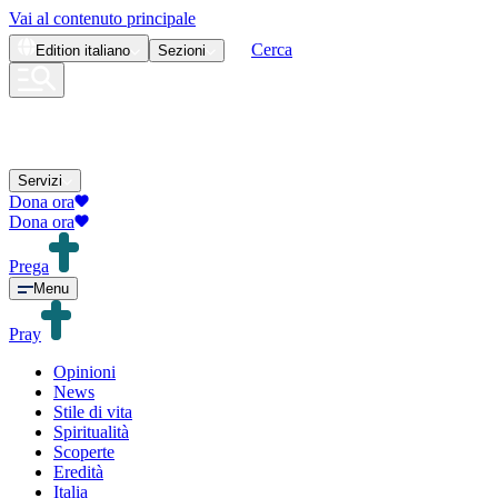
Vai al contenuto principale
Cerca
Edition
italiano
Sezioni
Servizi
Dona ora
Dona ora
Prega
Menu
Pray
Opinioni
News
Stile di vita
Spiritualità
Scoperte
Eredità
Italia