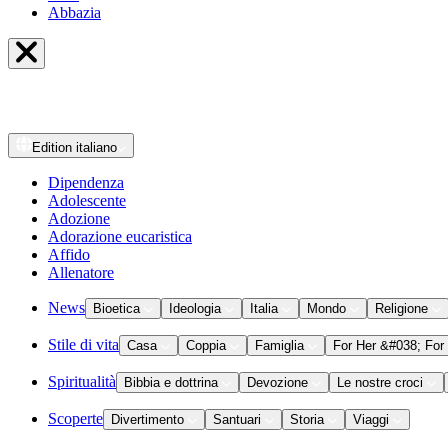
Abbazia
Edition
italiano
Dipendenza
Adolescente
Adozione
Adorazione eucaristica
Affido
Allenatore
News
Bioetica
Ideologia
Italia
Mondo
Religione
Stile di vita
Casa
Coppia
Famiglia
For Her &#038; For
Spiritualità
Bibbia e dottrina
Devozione
Le nostre croci
Scoperte
Divertimento
Santuari
Storia
Viaggi