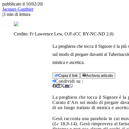
pubblicato il 10/02/20
|
Jacques Gauthier
|
3
min di lettura
Credito:
Fr Lawrence Lew, O.P.-(CC BY-NC-ND 2.0)
La preghiera che tocca il Signore è la più 
sul modo di pregare davanti al Tabernacolo 
mistica e ascetica.
Copia il link
Archivia articolo
Condividi su
:
La preghiera che tocca il Signore è la 
Curato d’Ars sul modo di pregare davant
di un lungo trattato di mistica e ascetic
Gesù racconta una parabola in cui most
(
Lc
18,9-14). Gesù rimprovera al farise
distanza e non osa alzare gli occhi al c