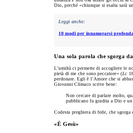
Dio, perché «chiunque si esalta sarà um
Leggi anche:
10 modi per innamorarsi profonda
Una sola parola che sgorga da
L’umiltà ci permette di accogliere le n
pietà di me che sono peccatore» (
Lc
18
perdonare. Egli è l’Amore che si abbass
Giovanni Climaco scrive bene:
Non cercare di parlare molto, qua
pubblicano fu gradita a Dio e un 
Codesta preghiera di fede, che sgorga d
«È Gesù»