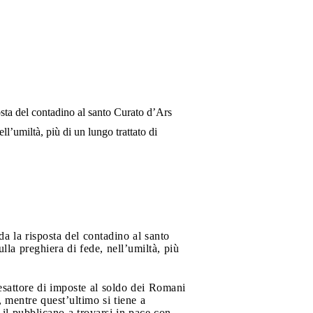
osta del contadino al santo Curato d’Ars
l’umiltà, più di un lungo trattato di
da la risposta del contadino al santo
la preghiera di fede, nell’umiltà, più
esattore di imposte al soldo dei Romani
 mentre quest’ultimo si tiene a
è il pubblicano a trovarsi in pace con