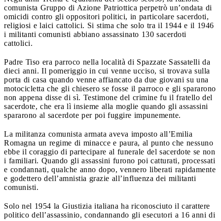
comunista Gruppo di Azione Patriottica perpetrò un’ondata di
omicidi contro gli oppositori politici, in particolare sacerdoti,
religiosi e laici cattolici. Si stima che solo tra il 1944 e il 1946
i militanti comunisti abbiano assassinato 130 sacerdoti
cattolici.
Padre Tiso era parroco nella località di Spazzate Sassatelli da
dieci anni. Il pomeriggio in cui venne ucciso, si trovava sulla
porta di casa quando venne affiancato da due giovani su una
motocicletta che gli chiesero se fosse il parroco e gli spararono
non appena disse di sì. Testimone del crimine fu il fratello del
sacerdote, che era lì insieme alla moglie quando gli assassini
spararono al sacerdote per poi fuggire impunemente.
La militanza comunista armata aveva imposto all’Emilia
Romagna un regime di minacce e paura, al punto che nessuno
ebbe il coraggio di partecipare al funerale del sacerdote se non
i familiari. Quando gli assassini furono poi catturati, processati
e condannati, qualche anno dopo, vennero liberati rapidamente
e godettero dell’amnistia grazie all’influenza dei militanti
comunisti.
Solo nel 1954 la Giustizia italiana ha riconosciuto il carattere
politico dell’assassinio, condannando gli esecutori a 16 anni di