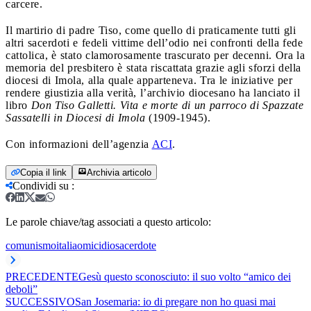
carcere.
Il martirio di padre Tiso, come quello di praticamente tutti gli
altri sacerdoti e fedeli vittime dell’odio nei confronti della fede
cattolica, è stato clamorosamente trascurato per decenni. Ora la
memoria del presbitero è stata riscattata grazie agli sforzi della
diocesi di Imola, alla quale apparteneva. Tra le iniziative per
rendere giustizia alla verità, l’archivio diocesano ha lanciato il
libro
Don Tiso Galletti. Vita e morte di un parroco di Spazzate
Sassatelli in Diocesi di Imola
(1909-1945).
Con informazioni dell’agenzia
ACI
.
Copia il link
Archivia articolo
Condividi su
:
Le parole chiave/tag associati a questo articolo:
comunismo
italia
omicidio
sacerdote
PRECEDENTE
Gesù questo sconosciuto: il suo volto “amico dei
deboli”
SUCCESSIVO
San Josemaria: io di pregare non ho quasi mai