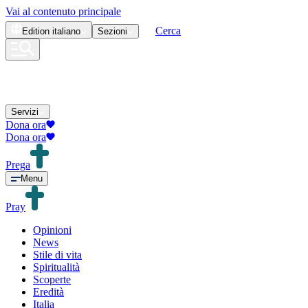
Vai al contenuto principale
Cerca
Edition
italiano
Sezioni
Servizi
Dona ora
Dona ora
Prega
Menu
Pray
Opinioni
News
Stile di vita
Spiritualità
Scoperte
Eredità
Italia