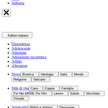
Abbazia
Edition
italiano
Dipendenza
Adolescente
Adozione
Adorazione eucaristica
Affido
Allenatore
News
Bioetica
Ideologia
Italia
Mondo
Religione
Vaticano
Stile di vita
Casa
Coppia
Famiglia
For Her &#038; For Him
Lavoro
Salute
Vecchiaia
Virtuale
Spiritualità
Bibbia e dottrina
Devozione