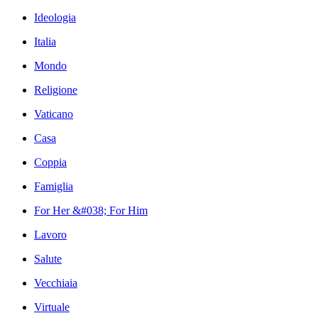
Ideologia
Italia
Mondo
Religione
Vaticano
Casa
Coppia
Famiglia
For Her &#038; For Him
Lavoro
Salute
Vecchiaia
Virtuale