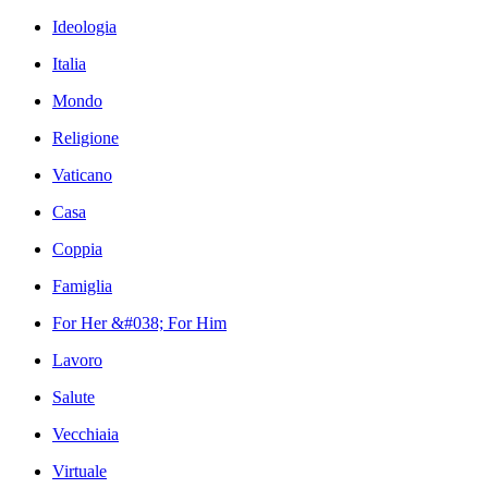
Ideologia
Italia
Mondo
Religione
Vaticano
Casa
Coppia
Famiglia
For Her &#038; For Him
Lavoro
Salute
Vecchiaia
Virtuale