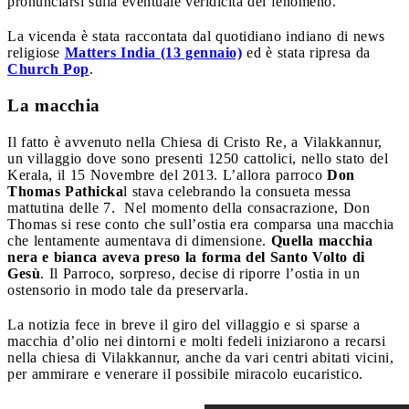
pronunciarsi sulla eventuale veridicità del fenomeno.
La vicenda è stata raccontata dal quotidiano indiano di news
religiose
Matters India (13 gennaio)
ed è stata ripresa da
Church Pop
.
La macchia
Il fatto è avvenuto nella Chiesa di Cristo Re, a Vilakkannur,
un villaggio dove sono presenti 1250 cattolici, nello stato del
Kerala, il 15 Novembre del 2013. L’allora parroco
Don
Thomas Pathicka
l stava celebrando la consueta messa
mattutina delle 7.
Nel momento della consacrazione, Don
Thomas si rese conto che sull’ostia era comparsa una macchia
che lentamente aumentava di dimensione.
Quella macchia
nera e bianca aveva preso la forma del Santo Volto di
Gesù
. Il Parroco, sorpreso, decise di riporre l’ostia in un
ostensorio in modo tale da preservarla.
La notizia fece in breve il giro del villaggio e si sparse a
macchia d’olio nei dintorni e molti fedeli iniziarono a recarsi
nella chiesa di Vilakkannur, anche da vari centri abitati vicini,
per ammirare e venerare il possibile miracolo eucaristico.