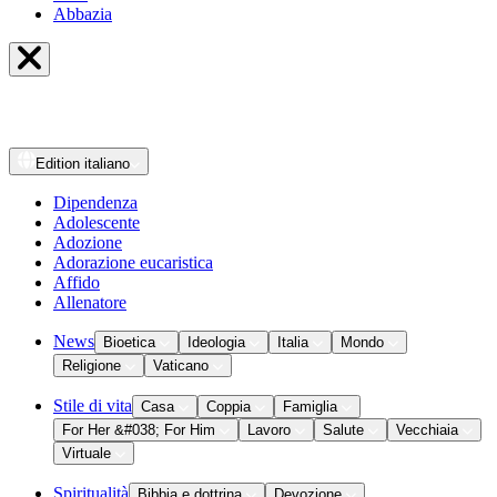
Abbazia
Edition
italiano
Dipendenza
Adolescente
Adozione
Adorazione eucaristica
Affido
Allenatore
News
Bioetica
Ideologia
Italia
Mondo
Religione
Vaticano
Stile di vita
Casa
Coppia
Famiglia
For Her &#038; For Him
Lavoro
Salute
Vecchiaia
Virtuale
Spiritualità
Bibbia e dottrina
Devozione