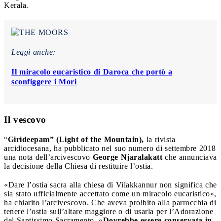
Kerala.
Leggi anche:
Il miracolo eucaristico di Daroca che portò a
sconfiggere i Mori
Il vescovo
“
Girideepam” (Light of the Mountain),
la rivista
arcidiocesana, ha pubblicato nel suo numero di settembre 2018
una nota dell’arcivescovo
George Njaralakatt
che annunciava
la decisione della Chiesa di restituire l’ostia.
«Dare l’ostia sacra alla chiesa di Vilakkannur non significa che
sia stato ufficialmente accettato come un miracolo eucaristico»,
ha chiarito l’arcivescovo. Che aveva proibito alla parrocchia di
tenere l’ostia sull’altare maggiore o di usarla per l’Adorazione
del Santissimo Sacramento. «
Dovrebbe essere conservata in