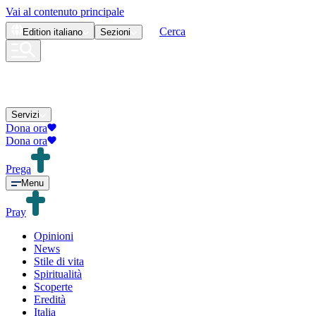
Vai al contenuto principale
Cerca
Edition
italiano
Sezioni
Servizi
Dona ora
Dona ora
Prega
Menu
Pray
Opinioni
News
Stile di vita
Spiritualità
Scoperte
Eredità
Italia