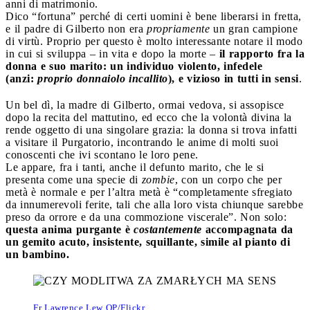
anni di matrimonio.
Dico “fortuna” perché di certi uomini è bene liberarsi in fretta,
e il padre di Gilberto non era
propriamente
un gran campione
di virtù. Proprio per questo è molto interessante notare il modo
in cui si sviluppa – in vita e dopo la morte –
il rapporto fra la
donna e suo marito: un individuo violento, infedele
(anzi:
proprio donnaiolo incallito
), e vizioso in tutti in sensi
.
Un bel dì, la madre di Gilberto, ormai vedova, si assopisce
dopo la recita del mattutino, ed ecco che la volontà divina la
rende oggetto di una singolare grazia: la donna si trova infatti
a visitare il Purgatorio, incontrando le anime di molti suoi
conoscenti che ivi scontano le loro pene.
Le appare, fra i tanti, anche il defunto marito, che le si
presenta come una specie di
zombie
, con un corpo che per
metà è normale e per l’altra metà è “completamente sfregiato
da innumerevoli ferite, tali che alla loro vista chiunque sarebbe
preso da orrore e da una commozione viscerale”. Non solo:
questa anima purgante è
costantemente
accompagnata da
un gemito acuto, insistente, squillante, simile al pianto di
un bambino.
Fr Lawrence Lew OP/Flickr