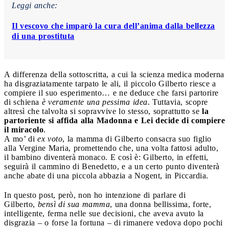
Leggi anche:
Il vescovo che imparò la cura dell’anima dalla bellezza
di una prostituta
A differenza della sottoscritta, a cui la scienza medica moderna
ha disgraziatamente tarpato le ali, il piccolo Gilberto riesce a
compiere il suo esperimento… e ne deduce che farsi partorire
di schiena
è veramente una pessima idea
. Tuttavia, scopre
altresì che talvolta si sopravvive lo stesso, soprattutto se
la
partoriente si affida alla Madonna e Lei decide di compiere
il miracolo
.
A mo’ di
ex voto
, la mamma di Gilberto consacra suo figlio
alla Vergine Maria, promettendo che, una volta fattosi adulto,
il bambino diventerà monaco. E così è: Gilberto, in effetti,
seguirà il cammino di Benedetto, e a un certo punto diventerà
anche abate di una piccola abbazia a Nogent, in Piccardia.
In questo post, però, non ho intenzione di parlare di
Gilberto,
bensì di sua mamma
, una donna bellissima, forte,
intelligente, ferma nelle sue decisioni, che aveva avuto la
disgrazia – o forse la fortuna – di rimanere vedova dopo pochi