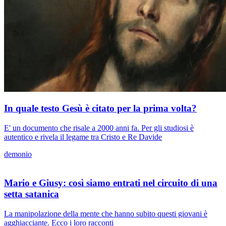
In quale testo Gesù è citato per la prima volta?
E' un documento che risale a 2000 anni fa. Per gli studiosi è
autentico e rivela il legame tra Cristo e Re Davide
demonio
Mario e Giusy: così siamo entrati nel circuito di una
setta satanica
La manipolazione della mente che hanno subito questi giovani è
agghiacciante. Ecco i loro racconti