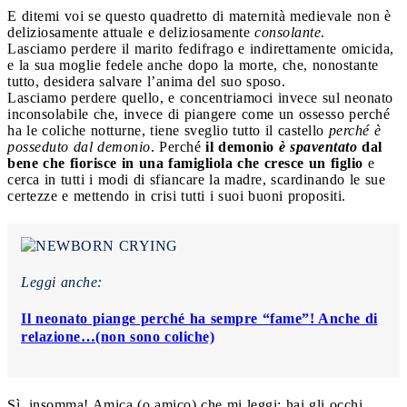
E ditemi voi se questo quadretto di maternità medievale non è
deliziosamente attuale e deliziosamente
consolante
.
Lasciamo perdere il marito fedifrago e indirettamente omicida,
e la sua moglie fedele anche dopo la morte, che, nonostante
tutto, desidera salvare l’anima del suo sposo.
Lasciamo perdere quello, e concentriamoci invece sul neonato
inconsolabile che, invece di piangere come un ossesso perché
ha le coliche notturne, tiene sveglio tutto il castello
perché è
posseduto dal demonio
. Perché
il demonio
è spaventato
dal
bene che fiorisce in una famigliola che cresce un figlio
e
cerca in tutti i modi di sfiancare la madre, scardinando le sue
certezze e mettendo in crisi tutti i suoi buoni propositi.
Leggi anche:
Il neonato piange perché ha sempre “fame”! Anche di
relazione…(non sono coliche)
Sì, insomma! Amica (o amico) che mi leggi: hai gli occhi