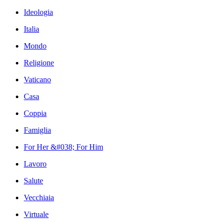
Ideologia
Italia
Mondo
Religione
Vaticano
Casa
Coppia
Famiglia
For Her &#038; For Him
Lavoro
Salute
Vecchiaia
Virtuale