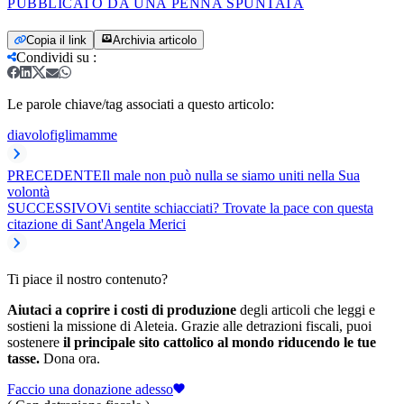
PUBBLICATO DA UNA PENNA SPUNTATA
Copia il link
Archivia articolo
Condividi su
:
Le parole chiave/tag associati a questo articolo:
diavolo
figli
mamme
PRECEDENTE
Il male non può nulla se siamo uniti nella Sua
volontà
SUCCESSIVO
Vi sentite schiacciati? Trovate la pace con questa
citazione di Sant'Angela Merici
Ti piace il nostro contenuto?
Aiutaci a coprire i costi di produzione
degli articoli che leggi e
sostieni la missione di Aleteia. Grazie alle detrazioni fiscali, puoi
sostenere
il principale sito cattolico al mondo riducendo le tue
tasse.
Dona ora.
Faccio una donazione adesso