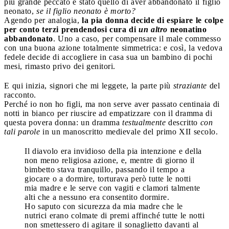
più grande peccato è stato quello di aver abbandonato il figlio
neonato,
se il figlio neonato è morto?
Agendo per analogia,
la pia donna decide di espiare le colpe
per conto terzi prendendosi cura di
un altro
neonatino
abbandonato
. Uno a caso, per compensare il male commesso
con una buona azione totalmente simmetrica: e così, la vedova
fedele decide di accogliere in casa sua un bambino di pochi
mesi, rimasto privo dei genitori.
E qui inizia, signori che mi leggete, la parte più
straziante
del
racconto.
Perché io non ho figli, ma non serve aver passato centinaia di
notti in bianco per riuscire ad empatizzare con il dramma di
questa povera donna: un dramma
testualmente
descritto
con
tali parole
in un manoscritto medievale del primo XII secolo.
Il diavolo era invidioso della pia intenzione e della
non meno religiosa azione, e, mentre di giorno il
bimbetto stava tranquillo, passando il tempo a
giocare o a dormire, torturava però tutte le notti
mia madre e le serve con vagiti e clamori talmente
alti che a nessuno era consentito dormire.
Ho saputo con sicurezza da mia madre che le
nutrici erano colmate di premi affinché tutte le notti
non smettessero di agitare il sonaglietto davanti al