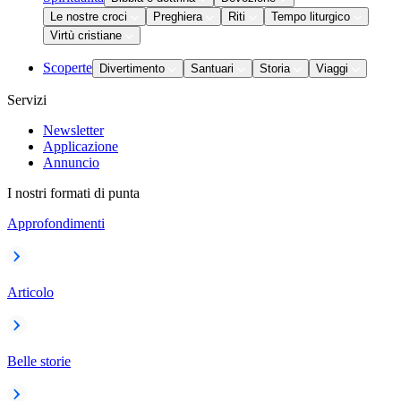
Le nostre croci
Preghiera
Riti
Tempo liturgico
Virtù cristiane
Scoperte
Divertimento
Santuari
Storia
Viaggi
Servizi
Newsletter
Applicazione
Annuncio
I nostri formati di punta
Approfondimenti
Articolo
Belle storie