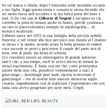
Se sei stanca e sfinita, dopo l’ennesima notte insomme accanto
a tuo figlio, leggi questa storia e consola te stessa dicendo che
sei molto brava nell’accudire e la tua fatica porta del bene a
tutti.
Il
De vita sua
di
Gilberto di Nogent
è un’opera su cui
varrebbe la pena di tornare anche in futuro, perché costituisce
un raro (e piacevolissimo) esempio di autobiografia…
di
monaco medievale
.
Gilberto nasce nel 1055 in una famiglia della piccola nobiltà
francese, e nel venire alla luce per poco non manda al Creatore
se stesso e la madre, avendo avuto la bella pensata di vedere
cosa succede se provi a percorrere il canale del parto
non
di
testa,
non
di piedi, ma bensì
di schiena
.
(Lo considero invero un interrogativo di grande interesse,
tant’è che, a suo tempo, anch’io avevo deciso di tentare lo
stesso esperimento. È finita con me che,
come primissima
azione della mia vita
, prendevo violentemente a calci il
ginecologo – facendogli pure male, riporta sconcertato il
ginecologo! – reo di avermi fatto nascere attraverso taglio
cesareo, impedendomi così di realizzare l’esperimento che con
tanta cura avevo progettato per nove mesi.
Umpf
).