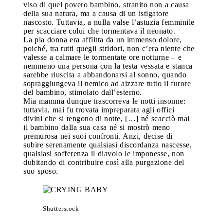
viso di quel povero bambino, stranito non a causa
della sua natura, ma a causa di un istigatore
nascosto. Tuttavia, a nulla valse l’astuzia femminile
per scacciare colui che tormentava il neonato.
La pia donna era afflitta da un immenso dolore,
poiché, tra tutti quegli stridori, non c’era niente che
valesse a calmare le tormentate ore notturne – e
nemmeno una persona con la testa vessata e stanca
sarebbe riuscita a abbandonarsi al sonno, quando
sopraggiungeva il nemico ad aizzare tutto il furore
del bambino, stimolato dall’esterno.
Mia mamma dunque trascorreva le notti insonne:
tuttavia, mai fu trovata impreparata agli offici
divini che si tengono di notte, […] né scacciò mai
il bambino dalla sua casa né si mostrò meno
premurosa nei suoi confronti. Anzi, decise di
subire serenamente qualsiasi discordanza nascesse,
qualsiasi sofferenza il diavolo le imponesse, non
dubitando di contribuire così alla purgazione del
suo sposo.
Shutterstock