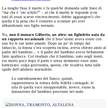
La moglie fissa il marito e fa qualche domanda sulle linee di
“ma che è ‘sto schifo?” – al che il marito le risponde (con
toni
di assai scarso rincrescimento
, debbo aggiungere!) che
quella è la pena che è costretto a scontare per aver
abbandonato suo figlio neonato.
No,
non il monaco Gilberto,
un altro
: un figlioletto nato da
un rapporto occasionale
che il brav’uomo aveva avuto con
una fra le sue tante amanti. Dopo un po’ di tempo dal
fattaccio, la donna s’era scoperta incinta, aveva chiesto aiuto al
padre del bambino… e il padre del bambino aveva bellamente
fatto spallucce. Col risultato che il bambino, nato negli stenti,
era morto poco dopo il parto e senza nemmeno esser stato
battezzato: colpa gravissima, questa, che ricadeva tutta sulle
spalle dell’adultero insensibile.
Lo smembramento del fianco, quindi,
rappresentava la rottura della fedeltà coniugale; le
urla di quella voce insopportabile, invece, erano la
dannazione del bambino procreato nel male.