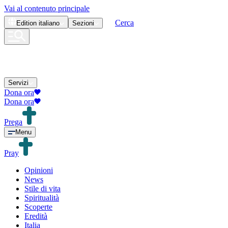
Vai al contenuto principale
Cerca
Edition
italiano
Sezioni
Servizi
Dona ora
Dona ora
Prega
Menu
Pray
Opinioni
News
Stile di vita
Spiritualità
Scoperte
Eredità
Italia