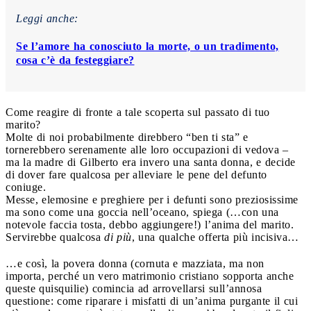
Leggi anche:
Se l’amore ha conosciuto la morte, o un tradimento,
cosa c’è da festeggiare?
Come reagire di fronte a tale scoperta sul passato di tuo
marito?
Molte di noi probabilmente direbbero “ben ti sta” e
tornerebbero serenamente alle loro occupazioni di vedova –
ma la madre di Gilberto era invero una santa donna, e decide
di dover fare qualcosa per alleviare le pene del defunto
coniuge.
Messe, elemosine e preghiere per i defunti sono preziosissime
ma sono come una goccia nell’oceano, spiega (…con una
notevole faccia tosta, debbo aggiungere!) l’anima del marito.
Servirebbe qualcosa
di più
, una qualche offerta più incisiva…
…e così, la povera donna (cornuta e mazziata, ma non
importa, perché un vero matrimonio cristiano sopporta anche
queste quisquilie) comincia ad arrovellarsi sull’annosa
questione: come riparare i misfatti di un’anima purgante il cui