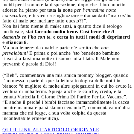
lucidi per il sonno e la disperazione, dopo che il tuo pupetto
adorato ha pianto per tutta la notte
per l’ennesima notte
consecutiva
, e ti vien da singhiozzare e domandarti “ma cos’ho
fatto di male per meritare tutto questo??”.
Non hai fatto niente di male: anzi, a quanto dice il teologo
medievale,
stai facendo molto bene. Così bene che
il
demonio ce l’ha con te
, e cerca in tutti i modi di deprimerti
e sfiancarti
.
Ma non temere: da qualche parte c’è scritto che
non
prevalebunt!
E prima o poi anche ‘sto benedetto bambino
riuscirà a farsi una notte di sonno tutta filata. Il Male non
prevarrà: è parola di Dio!!
(“Beh”, commentava una mia amica mommy-blogger, quando
l’ho messa a parte di questa lettura teologica delle notti in
bianco: “è migliore di molte altre spiegazioni in cui ho avuto la
ventura di imbattermi. Spiega anche le coliche, credo, e la
temuta Varicella Il Giorno Prima Di Partire Per Le Vacanze”.
“E anche il perché i bimbi facciano immancabilmente la cacca
mentre mamma e papà stanno cenando!”, commentava un’altra
mamma che mi legge, a sua volta colpita da questa
incontestabile ermeneutica).
QUI IL LINK ALL’ARTICOLO ORIGINALE