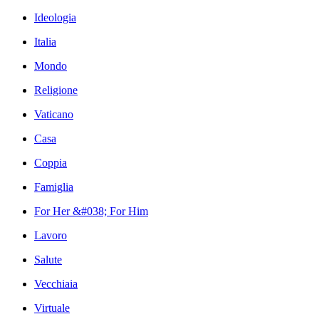
Ideologia
Italia
Mondo
Religione
Vaticano
Casa
Coppia
Famiglia
For Her &#038; For Him
Lavoro
Salute
Vecchiaia
Virtuale