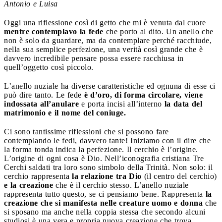
Antonio e Luisa
Oggi una riflessione così di getto che mi è venuta dal cuore
mentre contemplavo la fede
che porto al dito. Un anello che
non è solo da guardare, ma da contemplare perché racchiude,
nella sua semplice perfezione, una verità così grande che è
davvero incredibile pensare possa essere racchiusa in
quell’oggetto così piccolo.
L’anello nuziale ha diverse caratteristiche ed ognuna di esse ci
può dire tanto. Le fede
è d’oro, di forma circolare, viene
indossata all’anulare
e porta incisi all’interno
la data del
matrimonio e il nome del coniuge.
Ci sono tantissime riflessioni che si possono fare
contemplando le fedi, davvero tante! Iniziamo con il dire che
la forma tonda indica la perfezione. Il cerchio è l’origine.
L’origine di ogni cosa è Dio. Nell’iconografia cristiana Tre
Cerchi saldati tra loro sono simbolo della Trinità. Non solo: il
cerchio rappresenta
la relazione tra Dio
(il centro del cerchio)
e la creazione
che è il cerchio stesso. L’anello nuziale
rappresenta tutto questo, se ci pensiamo bene. Rappresenta
la
creazione che si manifesta nelle creature uomo e donna
che
si sposano ma anche nella coppia stessa che secondo alcuni
studiosi è una vera e propria nuova creazione che trova