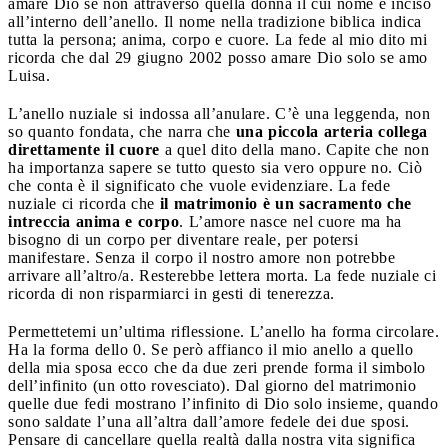
amare Dio se non attraverso quella donna il cui nome è inciso
all’interno dell’anello. Il nome nella tradizione biblica indica
tutta la persona; anima, corpo e cuore. La fede al mio dito mi
ricorda che dal 29 giugno 2002 posso amare Dio solo se amo
Luisa.
L’anello nuziale si indossa all’anulare. C’è una leggenda, non
so quanto fondata, che narra che
una piccola arteria collega
direttamente il cuore
a quel dito della mano. Capite che non
ha importanza sapere se tutto questo sia vero oppure no. Ciò
che conta è il significato che vuole evidenziare. La fede
nuziale ci ricorda che
il matrimonio è un sacramento che
intreccia anima e corpo
. L’amore nasce nel cuore ma ha
bisogno di un corpo per diventare reale, per potersi
manifestare. Senza il corpo il nostro amore non potrebbe
arrivare all’altro/a. Resterebbe lettera morta. La fede nuziale ci
ricorda di non risparmiarci in gesti di tenerezza.
Permettetemi un’ultima riflessione. L’anello ha forma circolare.
Ha la forma dello 0. Se però affianco il mio anello a quello
della mia sposa ecco che da due zeri prende forma il simbolo
dell’infinito (un otto rovesciato). Dal giorno del matrimonio
quelle due fedi mostrano l’infinito di Dio solo insieme, quando
sono saldate l’una all’altra dall’amore fedele dei due sposi.
Pensare di cancellare quella realtà dalla nostra vita significa