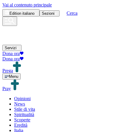
Vai al contenuto principale
Cerca
Edition
italiano
Sezioni
Servizi
Dona ora
Dona ora
Prega
Menu
Pray
Opinioni
News
Stile di vita
Spiritualità
Scoperte
Eredità
Italia