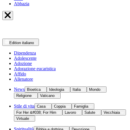
Abbazia
Edition
italiano
Dipendenza
Adolescente
Adozione
Adorazione eucaristica
Affido
Allenatore
News
Bioetica
Ideologia
Italia
Mondo
Religione
Vaticano
Stile di vita
Casa
Coppia
Famiglia
For Her &#038; For Him
Lavoro
Salute
Vecchiaia
Virtuale
Spiritualità
Bibbia e dottrina
Devozione