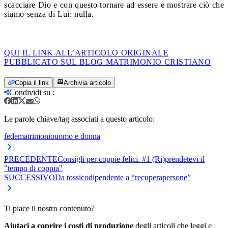
scacciare Dio e con questo tornare ad essere e mostrare ciò che
siamo senza di Lui: nulla.
QUI IL LINK ALL’ARTICOLO ORIGINALE
PUBBLICATO SUL BLOG MATRIMONIO CRISTIANO
Copia il link
Archivia articolo
Condividi su
:
Le parole chiave/tag associati a questo articolo:
fede
matrimonio
uomo e donna
PRECEDENTE
Consigli per coppie felici. #1 (Ri)prendetevi il
"tempo di coppia"
SUCCESSIVO
Da tossicodipendente a “recuperapersone”
Ti piace il nostro contenuto?
Aiutaci a coprire i costi di produzione
degli articoli che leggi e