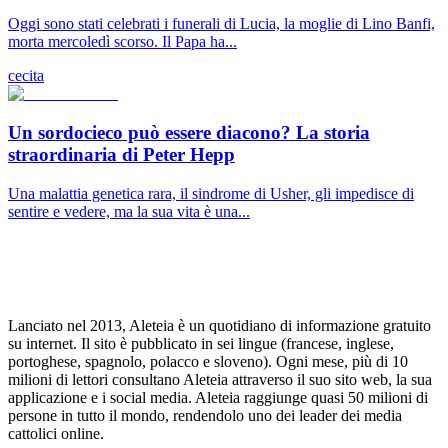
Oggi sono stati celebrati i funerali di Lucia, la moglie di Lino Banfi,
morta mercoledì scorso. Il Papa ha...
cecita
Un sordocieco può essere diacono? La storia
straordinaria di Peter Hepp
Una malattia genetica rara, il sindrome di Usher, gli impedisce di
sentire e vedere, ma la sua vita è una...
Lanciato nel 2013, Aleteia è un quotidiano di informazione gratuito
su internet. Il sito è pubblicato in sei lingue (francese, inglese,
portoghese, spagnolo, polacco e sloveno). Ogni mese, più di 10
milioni di lettori consultano Aleteia attraverso il suo sito web, la sua
applicazione e i social media. Aleteia raggiunge quasi 50 milioni di
persone in tutto il mondo, rendendolo uno dei leader dei media
cattolici online.