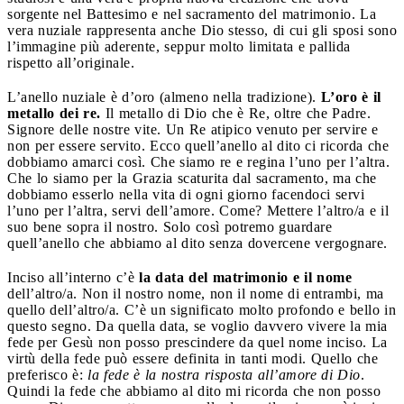
sorgente nel Battesimo e nel sacramento del matrimonio. La
vera nuziale rappresenta anche Dio stesso, di cui gli sposi sono
l’immagine più aderente, seppur molto limitata e pallida
rispetto all’originale.
L’anello nuziale è d’oro (almeno nella tradizione).
L’oro è il
metallo dei re.
Il metallo di Dio che è Re, oltre che Padre.
Signore delle nostre vite. Un Re atipico venuto per servire e
non per essere servito. Ecco quell’anello al dito ci ricorda che
dobbiamo amarci così. Che siamo re e regina l’uno per l’altra.
Che lo siamo per la Grazia scaturita dal sacramento, ma che
dobbiamo esserlo nella vita di ogni giorno facendoci servi
l’uno per l’altra, servi dell’amore. Come? Mettere l’altro/a e il
suo bene sopra il nostro. Solo così potremo guardare
quell’anello che abbiamo al dito senza dovercene vergognare.
Inciso all’interno c’è
la data del matrimonio e il nome
dell’altro/a. Non il nostro nome, non il nome di entrambi, ma
quello dell’altro/a. C’è un significato molto profondo e bello in
questo segno. Da quella data, se voglio davvero vivere la mia
fede per Gesù non posso prescindere da quel nome inciso. La
virtù della fede può essere definita in tanti modi. Quello che
preferisco è:
la fede è la nostra risposta all’amore di Dio
.
Quindi la fede che abbiamo al dito mi ricorda che non posso