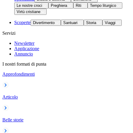
Le nostre croci
Preghiera
Riti
Tempo liturgico
Virtù cristiane
Scoperte
Divertimento
Santuari
Storia
Viaggi
Servizi
Newsletter
Applicazione
Annuncio
I nostri formati di punta
Approfondimenti
Articolo
Belle storie