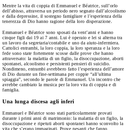
Mentre la vita di coppia di Emmanuel e Béatrice, sull’orlo
dell’abisso, attraversa un periodo nero segnato dall’alcoolismo
e dalla depressine, il sostegno famigliare e l’esperienza della
tenerezza di Dio hanno ragione della loro disperazione.
Emmanuel e Béatrice sono sposati da vent’anni e hanno
cinque figli dai 19 ai 7 anni. Lui è operaio e lei si alterna tra
un lavoro da segretaria/contabile e uno da aiuto-infermiera.
Cattolici entrambi, la loro coppia, la loro speranza e la loro
fede sono state fortemente scosse dalle prove che hanno
attraversato: la malattia di un figlio, la disoccupazione, aborti
spontanei, alcoolismo e persistenti pensieri di suicidio.
Nondimeno, entrambi avrebbero fatto l’esperienza dell’amore
di Dio durante un fine-settimana per coppie “all’ultima
spiaggia”, secondo le parole di Emmanuel. Un incontro che
avrebbe cambiato la musica per la loro vita di coppia e di
famiglia.
Una lunga discesa agli inferi
Emmanuel e Béatrice sono stati particolarmente provati
durante i primi anni di matrimonio: la malattia di un figlio, la
disoccupazione e ripetuti aborti spontanei hanno sconvolto la
vita che s’erano immaginati. Prove pesanti che fanno