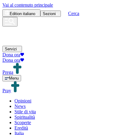
Vai al contenuto principale
Cerca
Edition
italiano
Sezioni
Servizi
Dona ora
Dona ora
Prega
Menu
Pray
Opinioni
News
Stile di vita
Spiritualità
Scoperte
Eredità
Italia