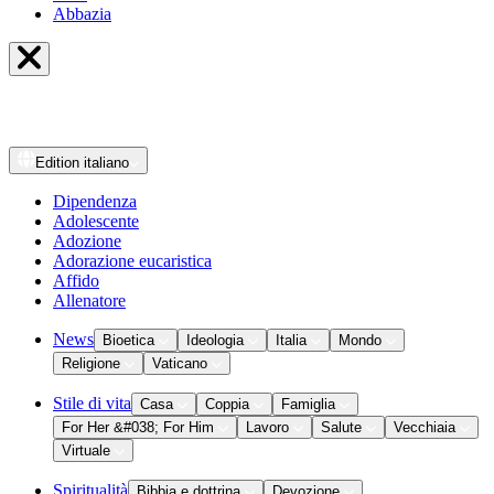
Abbazia
Edition
italiano
Dipendenza
Adolescente
Adozione
Adorazione eucaristica
Affido
Allenatore
News
Bioetica
Ideologia
Italia
Mondo
Religione
Vaticano
Stile di vita
Casa
Coppia
Famiglia
For Her &#038; For Him
Lavoro
Salute
Vecchiaia
Virtuale
Spiritualità
Bibbia e dottrina
Devozione