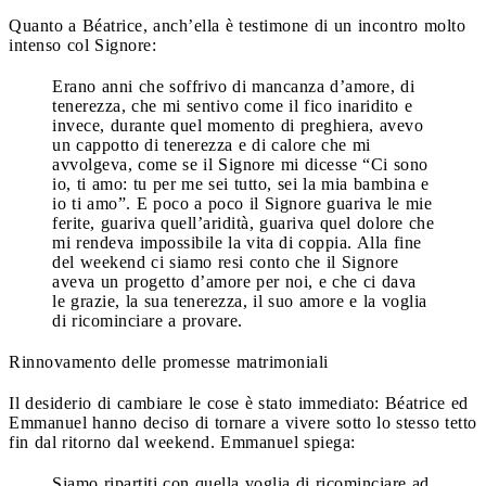
Quanto a Béatrice, anch’ella è testimone di un incontro molto
intenso col Signore:
Erano anni che soffrivo di mancanza d’amore, di
tenerezza, che mi sentivo come il fico inaridito e
invece, durante quel momento di preghiera, avevo
un cappotto di tenerezza e di calore che mi
avvolgeva, come se il Signore mi dicesse “Ci sono
io, ti amo: tu per me sei tutto, sei la mia bambina e
io ti amo”. E poco a poco il Signore guariva le mie
ferite, guariva quell’aridità, guariva quel dolore che
mi rendeva impossibile la vita di coppia. Alla fine
del weekend ci siamo resi conto che il Signore
aveva un progetto d’amore per noi, e che ci dava
le grazie, la sua tenerezza, il suo amore e la voglia
di ricominciare a provare.
Rinnovamento delle promesse matrimoniali
Il desiderio di cambiare le cose è stato immediato: Béatrice ed
Emmanuel hanno deciso di tornare a vivere sotto lo stesso tetto
fin dal ritorno dal weekend. Emmanuel spiega:
Siamo ripartiti con quella voglia di ricominciare ad