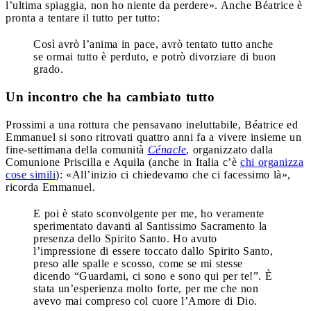
l’ultima spiaggia, non ho niente da perdere». Anche Béatrice è
pronta a tentare il tutto per tutto:
Così avrò l’anima in pace, avrò tentato tutto anche
se ormai tutto è perduto, e potrò divorziare di buon
grado.
Un incontro che ha cambiato tutto
Prossimi a una rottura che pensavano ineluttabile, Béatrice ed
Emmanuel si sono ritrovati quattro anni fa a vivere insieme un
fine-settimana della comunità
Cénacle
, organizzato dalla
Comunione Priscilla e Aquila (anche in Italia c’è
chi organizza
cose simili
): «All’inizio ci chiedevamo che ci facessimo là»,
ricorda Emmanuel.
E poi è stato sconvolgente per me, ho veramente
sperimentato davanti al Santissimo Sacramento la
presenza dello Spirito Santo. Ho avuto
l’impressione di essere toccato dallo Spirito Santo,
preso alle spalle e scosso, come se mi stesse
dicendo “Guardami, ci sono e sono qui per te!”. È
stata un’esperienza molto forte, per me che non
avevo mai compreso col cuore l’Amore di Dio.