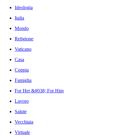
Ideologia
Italia
Mondo
Religione
Vaticano
Casa
Coppia
Famiglia
For Her &#038; For Him
Lavoro
Salute
Vecchiaia
Virtuale