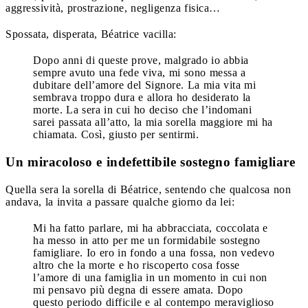
aggressività, prostrazione, negligenza fisica…
Spossata, disperata, Béatrice vacilla:
Dopo anni di queste prove, malgrado io abbia
sempre avuto una fede viva, mi sono messa a
dubitare dell’amore del Signore. La mia vita mi
sembrava troppo dura e allora ho desiderato la
morte. La sera in cui ho deciso che l’indomani
sarei passata all’atto, la mia sorella maggiore mi ha
chiamata. Così, giusto per sentirmi.
Un miracoloso e indefettibile sostegno famigliare
Quella sera la sorella di Béatrice, sentendo che qualcosa non
andava, la invita a passare qualche giorno da lei:
Mi ha fatto parlare, mi ha abbracciata, coccolata e
ha messo in atto per me un formidabile sostegno
famigliare. Io ero in fondo a una fossa, non vedevo
altro che la morte e ho riscoperto cosa fosse
l’amore di una famiglia in un momento in cui non
mi pensavo più degna di essere amata. Dopo
questo periodo difficile e al contempo meraviglioso