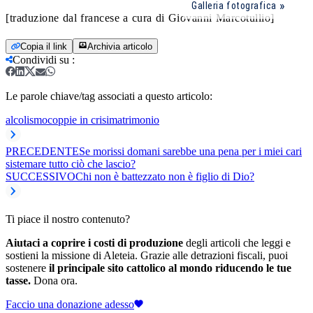
Galleria fotografica
[traduzione dal francese a cura di Giovanni Marcotullio]
Copia il link
Archivia articolo
Condividi su
:
Le parole chiave/tag associati a questo articolo:
alcolismo
coppie in crisi
matrimonio
PRECEDENTE
Se morissi domani sarebbe una pena per i miei cari
sistemare tutto ciò che lascio?
SUCCESSIVO
Chi non è battezzato non è figlio di Dio?
Ti piace il nostro contenuto?
Aiutaci a coprire i costi di produzione
degli articoli che leggi e
sostieni la missione di Aleteia. Grazie alle detrazioni fiscali, puoi
sostenere
il principale sito cattolico al mondo riducendo le tue
tasse.
Dona ora.
Faccio una donazione adesso