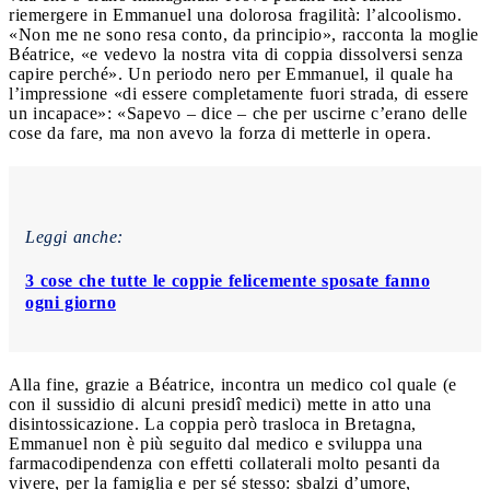
riemergere in Emmanuel una dolorosa fragilità: l’alcoolismo.
«Non me ne sono resa conto, da principio», racconta la moglie
Béatrice, «e vedevo la nostra vita di coppia dissolversi senza
capire perché». Un periodo nero per Emmanuel, il quale ha
l’impressione «di essere completamente fuori strada, di essere
un incapace»: «Sapevo – dice – che per uscirne c’erano delle
cose da fare, ma non avevo la forza di metterle in opera.
Leggi anche:
3 cose che tutte le coppie felicemente sposate fanno
ogni giorno
Alla fine, grazie a Béatrice, incontra un medico col quale (e
con il sussidio di alcuni presidî medici) mette in atto una
disintossicazione. La coppia però trasloca in Bretagna,
Emmanuel non è più seguito dal medico e sviluppa una
farmacodipendenza con effetti collaterali molto pesanti da
vivere, per la famiglia e per sé stesso: sbalzi d’umore,