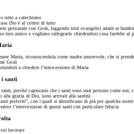
o tutto a catechismo
asa Dio è al centro di tutto
pporto personale con Gesù, leggendo testi evangelici adatti ai bam
no loro amico e vogliano rallegrarlo chiedendosi cosa farebbe al p
Maria
 amare Maria, riconoscendola come madre amorevole, che si prende 
come Gesù
sortandoli a chiedere l’intercessione di Maria
i santi
santi, perché capiscano che i santi sono stati persone come noi, ch
alla grazia di Dio, sono arrivati alla santità
nti preferiti”, con i quali si identificano di più per qualche moti
dere l’intercessione di questi santi con particolare fiducia
volta
 cui lavorare