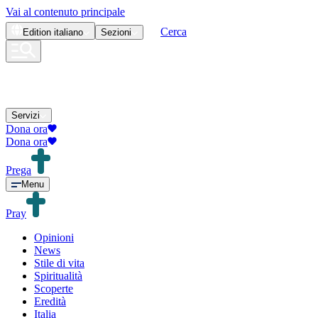
Vai al contenuto principale
Cerca
Edition
italiano
Sezioni
Servizi
Dona ora
Dona ora
Prega
Menu
Pray
Opinioni
News
Stile di vita
Spiritualità
Scoperte
Eredità
Italia