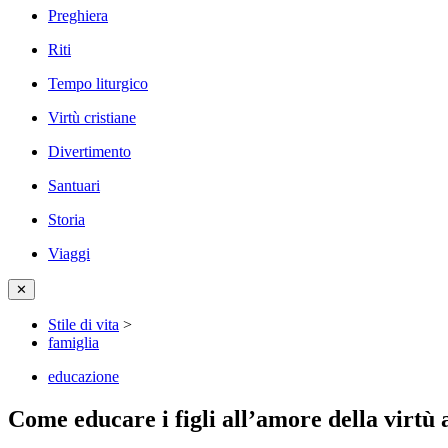
Preghiera
Riti
Tempo liturgico
Virtù cristiane
Divertimento
Santuari
Storia
Viaggi
✕
Stile di vita
>
famiglia
educazione
Come educare i figli all’amore della virtù a