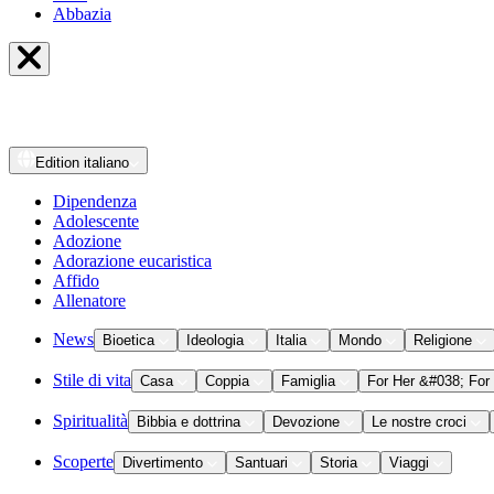
Abbazia
Edition
italiano
Dipendenza
Adolescente
Adozione
Adorazione eucaristica
Affido
Allenatore
News
Bioetica
Ideologia
Italia
Mondo
Religione
Stile di vita
Casa
Coppia
Famiglia
For Her &#038; For
Spiritualità
Bibbia e dottrina
Devozione
Le nostre croci
Scoperte
Divertimento
Santuari
Storia
Viaggi