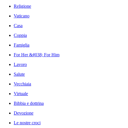
Religione
Vaticano
Casa
Coppia
Famiglia
For Her &#038; For Him
Lavoro
Salute
Vecchiaia
Virtuale
Bibbia e dottrina
Devozione
Le nostre croci