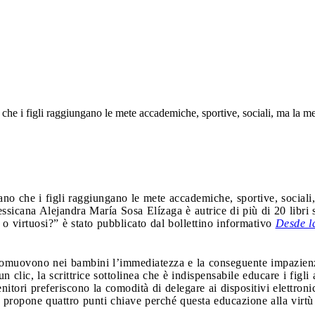
che i figli raggiungano le mete accademiche, sportive, sociali, ma la met
no che i figli raggiungano le mete accademiche, sportive, sociali
ssicana Alejandra María Sosa Elízaga è autrice di più di 20 libri s
i o virtuosi?” è stato pubblicato dal bollettino informativo
Desde l
promuovono nei bambini l’immediatezza e la conseguente impazienz
un clic, la scrittrice sottolinea che è indispensabile educare i figli
itori preferiscono la comodità di delegare ai dispositivi elettroni
ta propone quattro punti chiave perché questa educazione alla virtù 