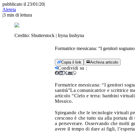
pubblicato il 23/01/20
|
Aleteia
|
3
min di lettura
Credito:
Shutterstock | Iryna Inshyna
Formatrice messicana: “I genitori sognano 
Copia il link
Archivia articolo
Condividi su
:
Formatrice messicana: “I genitori sogna
santità”
La comunicatrice e scrittrice me
articolo “Cielo e terra: bambini virtual
Messico.
Spiegando che le tecnologie virtuali 
crescono è che tutto sia alla portata di 
a perseverare. Osservando che molti gen
avere il tempo di dare ai figli, l’esper