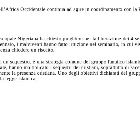
l’Africa Occidentale continua ad agire in coordinamento con la Po
copale Nigeriana ha chiesto preghiere per la liberazione dei 4 sem
ennaio, i malviventi hanno fatto irruzione nel seminario, in cui v
senza chiedere un riscatto.
 un sequestro, è una strategia comune del gruppo fanatico islamic
le, hanno moltiplicato i sequestri dei cristiani, soprattutto di sace
ente la presenza cristiana. Uno degli obiettivi dichiarati del grup
 la legge islamica.