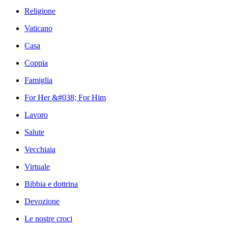
Religione
Vaticano
Casa
Coppia
Famiglia
For Her &#038; For Him
Lavoro
Salute
Vecchiaia
Virtuale
Bibbia e dottrina
Devozione
Le nostre croci