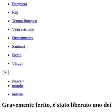
Preghiera
Riti
Tempo liturgico
Virtù cristiane
Divertimento
Santuari
Storia
Viaggi
✕
News
>
mondo
nigeria
Gravemente ferito, è stato liberato uno dei