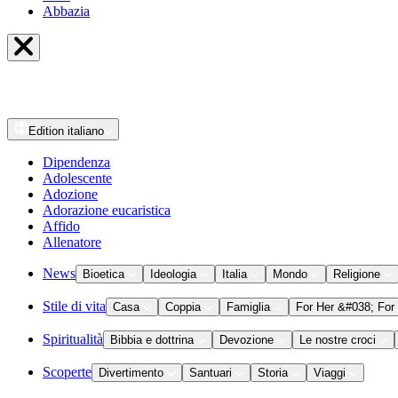
Abbazia
Edition
italiano
Dipendenza
Adolescente
Adozione
Adorazione eucaristica
Affido
Allenatore
News
Bioetica
Ideologia
Italia
Mondo
Religione
Stile di vita
Casa
Coppia
Famiglia
For Her &#038; For
Spiritualità
Bibbia e dottrina
Devozione
Le nostre croci
Scoperte
Divertimento
Santuari
Storia
Viaggi