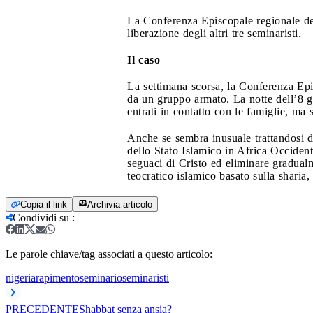
La Conferenza Episcopale regionale del
liberazione degli altri tre seminaristi.
Il caso
La settimana scorsa, la Conferenza Epis
da un gruppo armato. La notte dell’8 g
entrati in contatto con le famiglie, ma 
Anche se sembra inusuale trattandosi di
dello Stato Islamico in Africa Occidenta
seguaci di Cristo ed eliminare gradualm
teocratico islamico basato sulla sharia,
Copia il link
Archivia articolo
Condividi su
:
Le parole chiave/tag associati a questo articolo:
nigeria
rapimento
seminario
seminaristi
PRECEDENTE
Shabbat senza ansia?