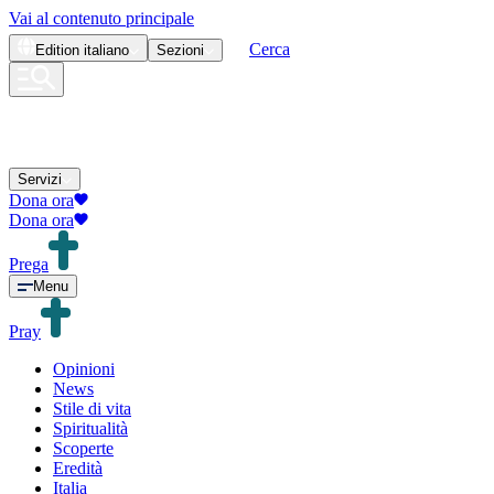
Vai al contenuto principale
Cerca
Edition
italiano
Sezioni
Servizi
Dona ora
Dona ora
Prega
Menu
Pray
Opinioni
News
Stile di vita
Spiritualità
Scoperte
Eredità
Italia