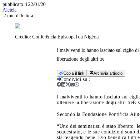
pubblicato il 22/01/20
|
Aleteia
|
2
min di lettura
Credito:
Conferência Episcopal da Nigéria
I malviventi lo hanno lasciato sul ciglio 
liberazione degli altri tre
Copia il link
Archivia articolo
Condividi su
:
I malviventi lo hanno lasciato sul cig
ottenere la liberazione degli altri tre
È s
Secondo la Fondazione Pontificia Aiuto 
“Uno dei seminaristi è stato liberato. I
sequestrato, e le sue condizioni sono d
sta reagendo bene. Dio benedica tutti v