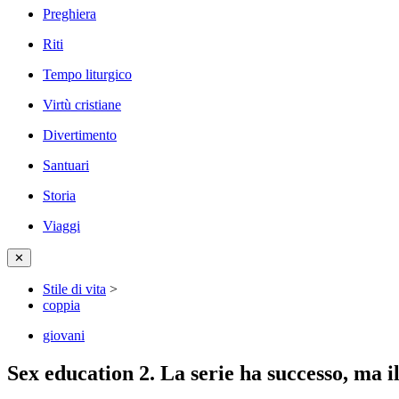
Preghiera
Riti
Tempo liturgico
Virtù cristiane
Divertimento
Santuari
Storia
Viaggi
✕
Stile di vita
>
coppia
giovani
Sex education 2. La serie ha successo, ma 