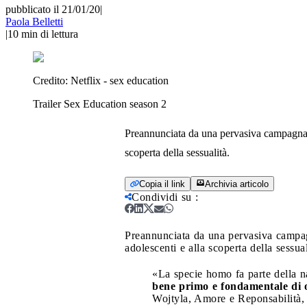
pubblicato il 21/01/20
|
Paola Belletti
|
10
min di lettura
Credito:
Netflix - sex education
Trailer Sex Education season 2
Preannunciata da una pervasiva campagna pub
scoperta della sessualità.
Copia il link
Archivia articolo
Condividi su
:
Preannunciata da una pervasiva campagna
adolescenti e alla scoperta della sessual
«La specie homo fa parte della n
bene primo e fondamentale di o
Wojtyla, Amore e Reponsabilità, 