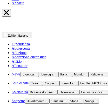
Abbazia
Edition
italiano
Dipendenza
Adolescente
Adozione
Adorazione eucaristica
Affido
Allenatore
News
Bioetica
Ideologia
Italia
Mondo
Religione
Stile di vita
Casa
Coppia
Famiglia
For Her &#038; For
Spiritualità
Bibbia e dottrina
Devozione
Le nostre croci
Scoperte
Divertimento
Santuari
Storia
Viaggi