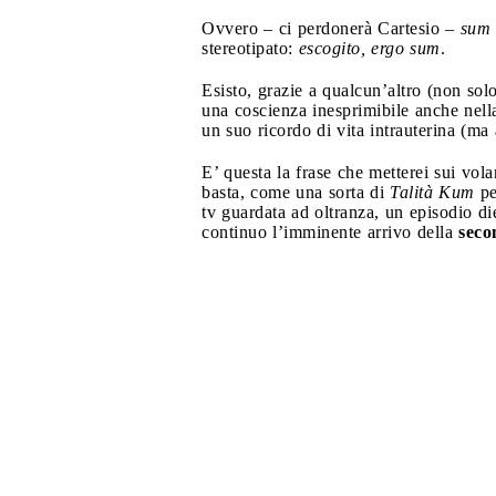
Ovvero – ci perdonerà Cartesio –
sum 
stereotipato:
escogito, ergo sum
.
Esisto, grazie a qualcun’altro (non so
una coscienza inesprimibile anche nella
un suo ricordo di vita intrauterina (m
E’ questa la frase che metterei sui vol
basta, come una sorta di
Talità Kum
pe
tv guardata ad oltranza, un episodio die
continuo l’imminente arrivo della
seco