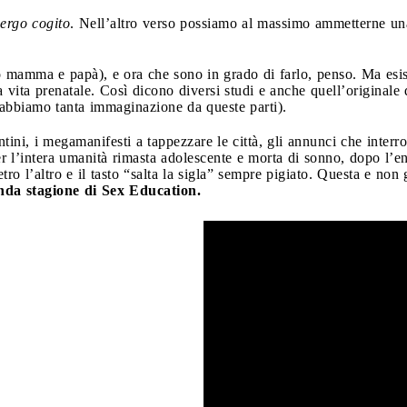
ergo cogito
. Nell’altro verso possiamo al massimo ammetterne una
lo mamma e papà), e ora che sono in grado di farlo, penso. Ma esi
 vita prenatale. Così dicono diversi studi e anche quell’originale
a abbiamo tanta immaginazione da queste parti).
antini, i megamanifesti a tappezzare le città, gli annunci che int
r l’intera umanità rimasta adolescente e morta di sonno, dopo l’e
tro l’altro e il tasto “salta la sigla” sempre pigiato. Questa e non 
nda stagione di Sex Education.