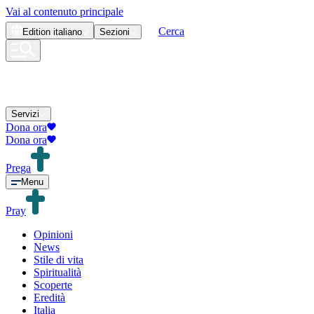
Vai al contenuto principale
Cerca
Edition
italiano
Sezioni
Servizi
Dona ora
Dona ora
Prega
Menu
Pray
Opinioni
News
Stile di vita
Spiritualità
Scoperte
Eredità
Italia