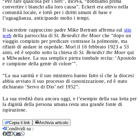
“Per fare qualcosa per i neri”, diceva, “dobbiamo prima
convertire i bianchi alla loro causa”. Eckert era attivo nella
comunità locale, e lottò per i diritti umani di base e
l’uguaglianza, anticipando molto i tempi.
Il sacerdote cappuccino padre Mike Bertram afferma sul
sito
web
della parrocchia di
St. Benedict the Moor
che “dopo un
viaggio compiuto per predicare contrasse la polmonite, ma
rifiutò di andare in ospedale. Morì il 16 febbraio 1923 a 53
anni, ed è sepolto sotto la chiesa di
St. Benedict the Moor
qui
a Milwaukee. La sua semplice pietra tombale recita: ‘Apostolo
e campione della gente di colore’”.
“La sua santità e il suo ministero hanno fatto sì che la diocesi
abbia avviato il suo processo di canonizzazione, ed è stato
dichiarato ‘Servo di Dio’ nel 1952”.
La sua eredità dura ancora oggi, e l’esempio della sua lotta per
la dignità della persona umana resta una grande fonte di
ispirazione.
Copia il link
Archivia articolo
Condividi su
: