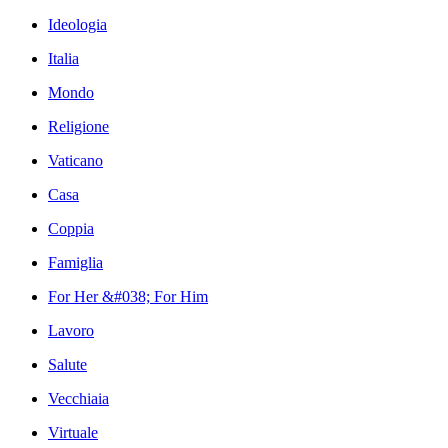
Ideologia
Italia
Mondo
Religione
Vaticano
Casa
Coppia
Famiglia
For Her &#038; For Him
Lavoro
Salute
Vecchiaia
Virtuale