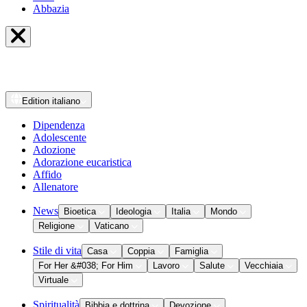
Abbazia
Edition
italiano
Dipendenza
Adolescente
Adozione
Adorazione eucaristica
Affido
Allenatore
News
Bioetica
Ideologia
Italia
Mondo
Religione
Vaticano
Stile di vita
Casa
Coppia
Famiglia
For Her &#038; For Him
Lavoro
Salute
Vecchiaia
Virtuale
Spiritualità
Bibbia e dottrina
Devozione