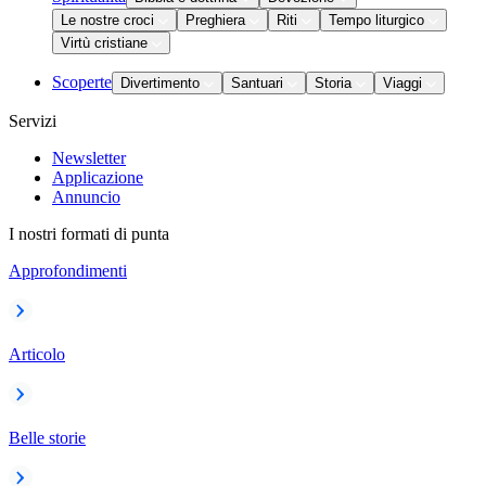
Le nostre croci
Preghiera
Riti
Tempo liturgico
Virtù cristiane
Scoperte
Divertimento
Santuari
Storia
Viaggi
Servizi
Newsletter
Applicazione
Annuncio
I nostri formati di punta
Approfondimenti
Articolo
Belle storie