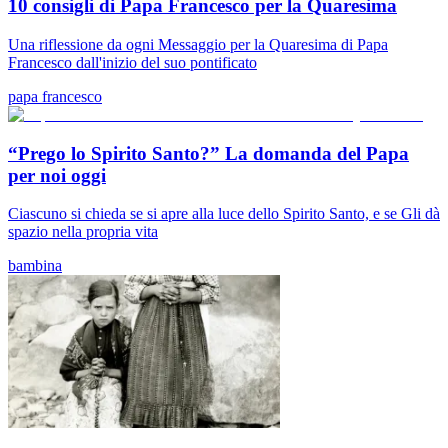
10 consigli di Papa Francesco per la Quaresima
Una riflessione da ogni Messaggio per la Quaresima di Papa
Francesco dall'inizio del suo pontificato
papa francesco
“Prego lo Spirito Santo?” La domanda del Papa
per noi oggi
Ciascuno si chieda se si apre alla luce dello Spirito Santo, e se Gli dà
spazio nella propria vita
bambina