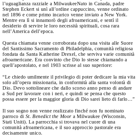
l’uguaglianza razziale a Milwaukee
Nato in Canada, padre
Stephen Eckert si unì all’ordine cappuccino, venne ordinato
nel 1896 e come primo incarico venne inviato a New York.
Mentre era lì si innamorò degli afroamericani, e sentì il
desiderio di servire le loro necessità spirituali, cosa rara
nell’America dell’epoca.
Questa chiamata venne corroborata dopo una visita alle Suore
del Santissimo Sacramento di Philadelphia, comunità religiosa
fondata da Santa Katherine Drexel, che serviva varie comunità
afroamericane. Era convinto che Dio lo stesse chiamando a
quell’apostolato, e nel 1903 scrisse al suo superiore:
“Le chiedo umilmente il privilegio di poter dedicare la mia vita
solo all’opera missionaria, in conformità alla santa volontà di
Dio. Devo sottolineare che dallo scorso anno penso di andare
a Sud per lavorare con i neri, e quindi se pensa che questo
possa essere per la maggior gloria di Dio sarei lieto di farlo…”
Il suo sogno non venne realizzato finché non fu nominato
parroco di
St. Benedict the Moor
a Milwaukee (Wisconsin,
Stati Uniti). La parrocchia si trovava nel cuore di una
comunità afroamericana, e il suo approccio pastorale era
decisamente unico.