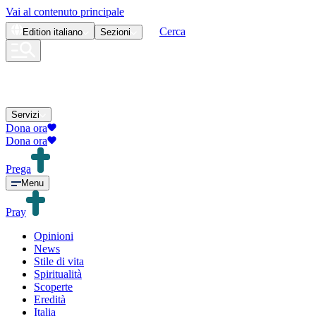
Vai al contenuto principale
Cerca
Edition
italiano
Sezioni
Servizi
Dona ora
Dona ora
Prega
Menu
Pray
Opinioni
News
Stile di vita
Spiritualità
Scoperte
Eredità
Italia