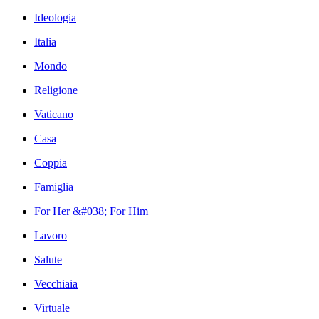
Ideologia
Italia
Mondo
Religione
Vaticano
Casa
Coppia
Famiglia
For Her &#038; For Him
Lavoro
Salute
Vecchiaia
Virtuale