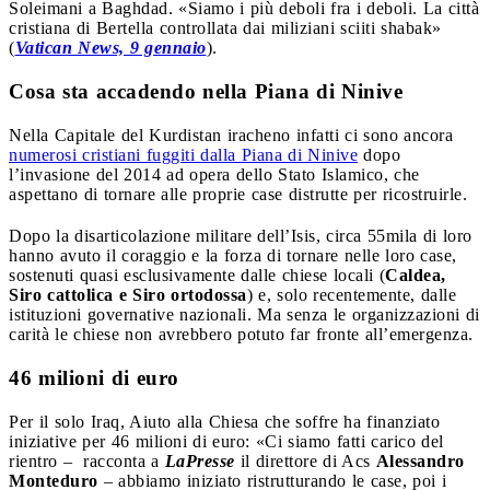
Soleimani a Baghdad. «Siamo i più deboli fra i deboli. La città
cristiana di Bertella controllata dai miliziani sciiti shabak»
(
Vatican News, 9 gennaio
).
Cosa sta accadendo nella Piana di Ninive
Nella Capitale del Kurdistan iracheno infatti ci sono ancora
numerosi cristiani fuggiti dalla Piana di Ninive
dopo
l’invasione del 2014 ad opera dello Stato Islamico, che
aspettano di tornare alle proprie case distrutte per ricostruirle.
Dopo la disarticolazione militare dell’Isis, circa 55mila di loro
hanno avuto il coraggio e la forza di tornare nelle loro case,
sostenuti quasi esclusivamente dalle chiese locali (
Caldea,
Siro cattolica e Siro ortodossa
) e, solo recentemente, dalle
istituzioni governative nazionali. Ma senza le organizzazioni di
carità le chiese non avrebbero potuto far fronte all’emergenza.
46 milioni di euro
Per il solo Iraq, Aiuto alla Chiesa che soffre ha finanziato
iniziative per 46 milioni di euro: «Ci siamo fatti carico del
rientro –
racconta a
LaPresse
il direttore di Acs
Alessandro
Monteduro
– abbiamo iniziato ristrutturando le case, poi i