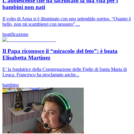
L’adolescente che ha sacrificato la sua vita per i
bambini non nati
Il volto di Anna si è illuminato con uno splendido sorriso. “Quanto è
bello, non mi scambierei con nessuno”,...
beatificazione
Il Papa riconosce il “miracolo del feto”: è beata
Elisabetta Martinez
E’ la fondatrice della Congregazione delle Figlie di Santa Maria di
Leuca. Francesco ha proclamato anche...
bambino