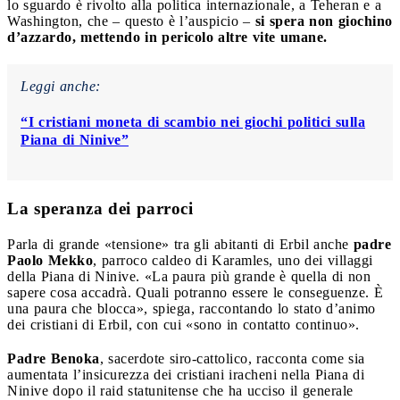
lo sguardo è rivolto alla politica internazionale, a Teheran e a
Washington, che – questo è l’auspicio –
si spera non giochino
d’azzardo, mettendo in pericolo altre vite umane.
Leggi anche:
“I cristiani moneta di scambio nei giochi politici sulla
Piana di Ninive”
La speranza dei parroci
Parla di grande «tensione» tra gli abitanti di Erbil anche
padre
Paolo Mekko
, parroco caldeo di Karamles, uno dei villaggi
della Piana di Ninive. «La paura più grande è quella di non
sapere cosa accadrà. Quali potranno essere le conseguenze. È
una paura che blocca», spiega, raccontando lo stato d’animo
dei cristiani di Erbil, con cui «sono in contatto continuo».
Padre Benoka
, sacerdote siro-cattolico, racconta come sia
aumentata l’insicurezza dei cristiani iracheni nella Piana di
Ninive dopo il raid statunitense che ha ucciso il generale