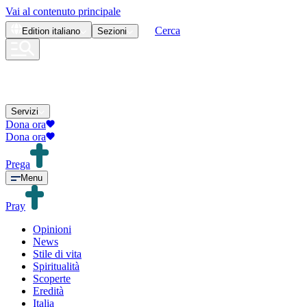
Vai al contenuto principale
Cerca
Edition
italiano
Sezioni
Servizi
Dona ora
Dona ora
Prega
Menu
Pray
Opinioni
News
Stile di vita
Spiritualità
Scoperte
Eredità
Italia