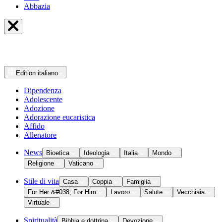
Abbazia
Edition
italiano
Dipendenza
Adolescente
Adozione
Adorazione eucaristica
Affido
Allenatore
News
Bioetica
Ideologia
Italia
Mondo
Religione
Vaticano
Stile di vita
Casa
Coppia
Famiglia
For Her &#038; For Him
Lavoro
Salute
Vecchiaia
Virtuale
Spiritualità
Bibbia e dottrina
Devozione