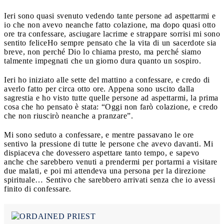
Ieri sono quasi svenuto vedendo tante persone ad aspettarmi e
io che non avevo neanche fatto colazione, ma dopo quasi otto
ore tra confessare, asciugare lacrime e strappare sorrisi mi sono
sentito felice
Ho sempre pensato che la vita di un sacerdote sia
breve, non perché Dio lo chiama presto, ma perché siamo
talmente impegnati che un giorno dura quanto un sospiro.
Ieri ho iniziato alle sette del mattino a confessare, e credo di
averlo fatto per circa otto ore. Appena sono uscito dalla
sagrestia e ho visto tutte quelle persone ad aspettarmi, la prima
cosa che ho pensato è stata: “Oggi non farò colazione, e credo
che non riuscirò neanche a pranzare”.
Mi sono seduto a confessare, e mentre passavano le ore
sentivo la pressione di tutte le persone che avevo davanti. Mi
dispiaceva che dovessero aspettare tanto tempo, e sapevo
anche che sarebbero venuti a prendermi per portarmi a visitare
due malati, e poi mi attendeva una persona per la direzione
spirituale… Sentivo che sarebbero arrivati senza che io avessi
finito di confessare.