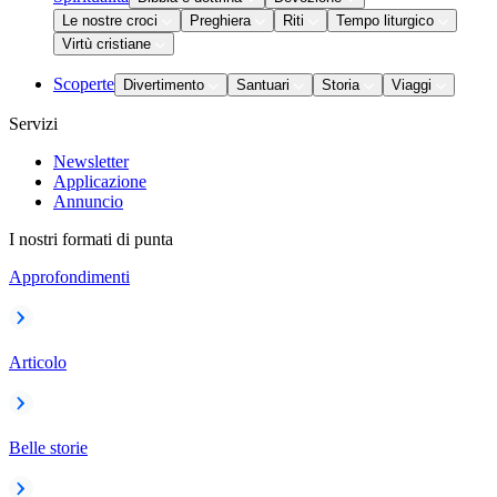
Le nostre croci
Preghiera
Riti
Tempo liturgico
Virtù cristiane
Scoperte
Divertimento
Santuari
Storia
Viaggi
Servizi
Newsletter
Applicazione
Annuncio
I nostri formati di punta
Approfondimenti
Articolo
Belle storie