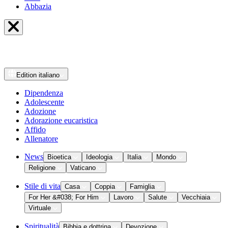
Abbazia
Edition
italiano
Dipendenza
Adolescente
Adozione
Adorazione eucaristica
Affido
Allenatore
News
Bioetica
Ideologia
Italia
Mondo
Religione
Vaticano
Stile di vita
Casa
Coppia
Famiglia
For Her &#038; For Him
Lavoro
Salute
Vecchiaia
Virtuale
Spiritualità
Bibbia e dottrina
Devozione