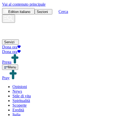
Vai al contenuto principale
Cerca
Edition
italiano
Sezioni
Servizi
Dona ora
Dona ora
Prega
Menu
Pray
Opinioni
News
Stile di vita
Spiritualità
Scoperte
Eredità
Italia