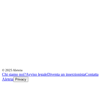
© 2025 Aleteia
Chi siamo noi?
Avviso legale
Diventa un inserzionista
Contatta
Aleteia
Privacy