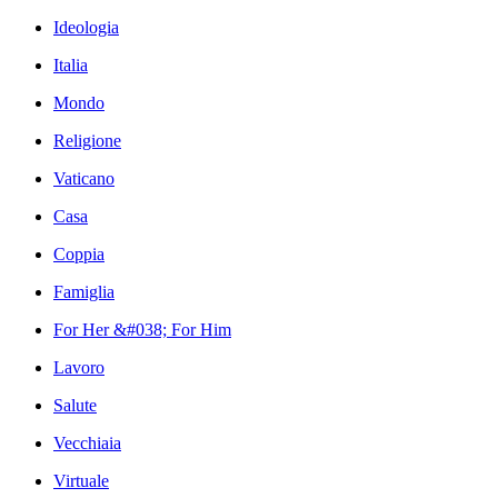
Ideologia
Italia
Mondo
Religione
Vaticano
Casa
Coppia
Famiglia
For Her &#038; For Him
Lavoro
Salute
Vecchiaia
Virtuale