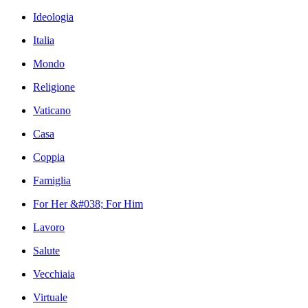
Ideologia
Italia
Mondo
Religione
Vaticano
Casa
Coppia
Famiglia
For Her &#038; For Him
Lavoro
Salute
Vecchiaia
Virtuale