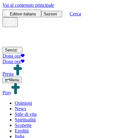
Vai al contenuto principale
Cerca
Edition
italiano
Sezioni
Servizi
Dona ora
Dona ora
Prega
Menu
Pray
Opinioni
News
Stile di vita
Spiritualità
Scoperte
Eredità
Italia