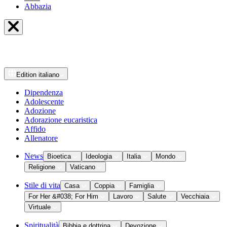
Abbazia
Edition
italiano
Dipendenza
Adolescente
Adozione
Adorazione eucaristica
Affido
Allenatore
News
Bioetica
Ideologia
Italia
Mondo
Religione
Vaticano
Stile di vita
Casa
Coppia
Famiglia
For Her &#038; For Him
Lavoro
Salute
Vecchiaia
Virtuale
Spiritualità
Bibbia e dottrina
Devozione