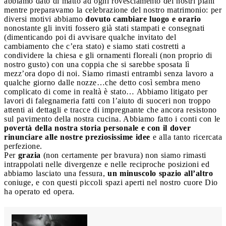
abbiamo dato di matto ad ogni rovesciamento dei nostri piani
mentre preparavamo la celebrazione del nostro matrimonio: per
diversi motivi abbiamo
dovuto cambiare luogo e orario
nonostante gli inviti fossero già stati stampati e consegnati
(dimenticando poi di avvisare qualche invitato del
cambiamento che c’era stato) e siamo stati costretti a
condividere la chiesa e gli ornamenti floreali (non proprio di
nostro gusto) con una coppia che si sarebbe sposata lì
mezz’ora dopo di noi. Siamo rimasti entrambi senza lavoro a
qualche giorno dalle nozze…che detto così sembra meno
complicato di come in realtà è stato… Abbiamo litigato per
lavori di falegnameria fatti con l’aiuto di suoceri non troppo
attenti ai dettagli e tracce di impregnante che ancora resistono
sul pavimento della nostra cucina. Abbiamo fatto i conti con le
povertà della nostra storia personale e con il dover
rinunciare alle nostre preziosissime idee
e alla tanto ricercata
perfezione.
Per
grazia
(non certamente per bravura) non siamo rimasti
intrappolati nelle divergenze e nelle reciproche posizioni ed
abbiamo lasciato una fessura,
un minuscolo spazio all’altro
coniuge, e con questi piccoli spazi aperti nel nostro cuore Dio
ha operato ed opera.