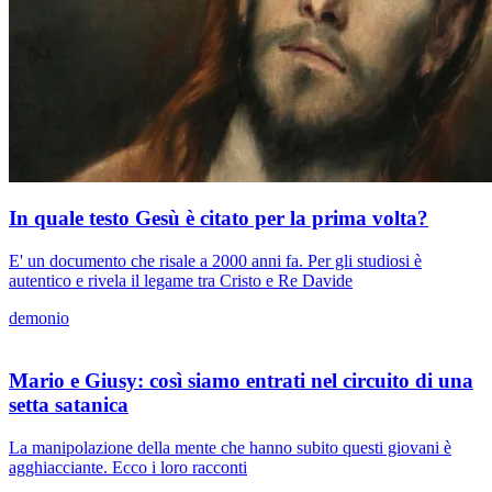
In quale testo Gesù è citato per la prima volta?
E' un documento che risale a 2000 anni fa. Per gli studiosi è
autentico e rivela il legame tra Cristo e Re Davide
demonio
Mario e Giusy: così siamo entrati nel circuito di una
setta satanica
La manipolazione della mente che hanno subito questi giovani è
agghiacciante. Ecco i loro racconti