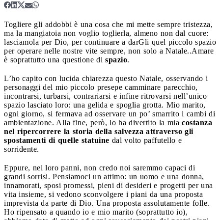
Togliere gli addobbi è una cosa che mi mette sempre tristezza,
ma la mangiatoia non voglio toglierla, almeno non dal cuore:
lasciamola per Dio, per continuare a darGli quel piccolo spazio
per operare nelle nostre vite sempre, non solo a Natale..
Amare
è soprattutto una questione di
spazio
.
L’ho capito con lucida chiarezza questo Natale, osservando i
personaggi del mio piccolo presepe camminare parecchio,
incontrarsi, turbarsi, contrariarsi e infine ritrovarsi nell’unico
spazio lasciato loro: una gelida e spoglia grotta. Mio marito,
ogni giorno, si fermava ad osservare un po’ smarrito i cambi di
ambientazione. Alla fine, però, lo ha divertito la mia
costanza
nel ripercorrere la storia della salvezza attraverso gli
spostamenti di quelle statuine
dal volto paffutello e
sorridente.
Eppure, nei loro panni, non credo noi saremmo capaci di
grandi sorrisi. Pensiamoci un attimo: un uomo e una donna,
innamorati, sposi promessi, pieni di desideri e progetti per una
vita insieme, si vedono sconvolgere i piani da una proposta
imprevista da parte di Dio. Una proposta assolutamente folle.
Ho ripensato a quando io e mio marito (soprattutto io),