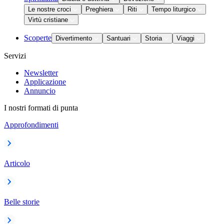
Le nostre croci
Preghiera
Riti
Tempo liturgico
Virtù cristiane
Scoperte
Divertimento
Santuari
Storia
Viaggi
Servizi
Newsletter
Applicazione
Annuncio
I nostri formati di punta
Approfondimenti
Articolo
Belle storie