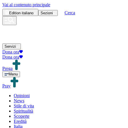
Vai al contenuto principale
Cerca
Edition
italiano
Sezioni
Servizi
Dona ora
Dona ora
Prega
Menu
Pray
Opinioni
News
Stile di vita
Spiritualità
Scoperte
Eredità
Italia