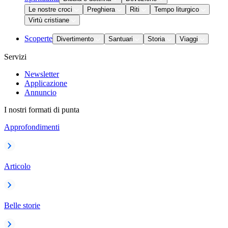
Le nostre croci
Preghiera
Riti
Tempo liturgico
Virtù cristiane
Scoperte
Divertimento
Santuari
Storia
Viaggi
Servizi
Newsletter
Applicazione
Annuncio
I nostri formati di punta
Approfondimenti
Articolo
Belle storie