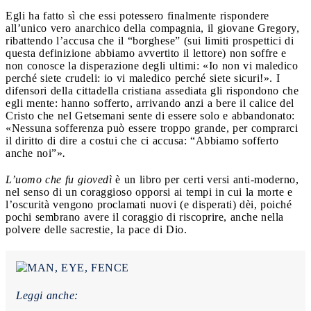
Egli ha fatto sì che essi potessero finalmente rispondere
all’unico vero anarchico della compagnia, il giovane Gregory,
ribattendo l’accusa che il “borghese” (sui limiti prospettici di
questa definizione abbiamo avvertito il lettore) non soffre e
non conosce la disperazione degli ultimi: «Io non vi maledico
perché siete crudeli: io vi maledico perché siete sicuri!». I
difensori della cittadella cristiana assediata gli rispondono che
egli mente: hanno sofferto, arrivando anzi a bere il calice del
Cristo che nel Getsemani sente di essere solo e abbandonato:
«Nessuna sofferenza può essere troppo grande, per comprarci
il diritto di dire a costui che ci accusa: “Abbiamo sofferto
anche noi”»
.
L’uomo che fu giovedì
è un libro per certi versi anti-moderno,
nel senso di un coraggioso opporsi ai tempi in cui la morte e
l’oscurità vengono proclamati nuovi (e disperati) dèi, poiché
pochi sembrano avere il coraggio di riscoprire, anche nella
polvere delle sacrestie, la pace di Dio.
Leggi anche: