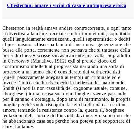
Chesterton: amare i vicini di casa è un’impresa eroica
Chesterton in realtà amava andare controcorrente, e ogni tanto
si divertiva a lanciare frecciate contro i nuovi miti, soprattutto
quelli languidamente estetizzanti, quelli superomistici o dediti
al pessimismo: «Ibsen parlando di una nuova generazione che
bussa alla porta, certamente non pensava che si trattasse della
porta di chiesa» scrisse sarcasticamente una volta. Soprattutto
in
Uomovivo
(Manalive, 1912) egli si prende gioco del
conformismo intellettual-progressista narrando una sorta di
processo a un uomo che è considerato dai veri perbenisti
(quelli passivamente adeguati ai tempi) un criminale ed è
invece l’unico che ha riscoperto la bellezza del matrimonio.
Smith (si noti la non casualità del cognome usuale, comune,
“borghese”) torna a casa sua dopo lunghe assenze passando
per il camino e corteggia, dopo anni di matrimonio, la propria
moglie perché vuole riscoprire la felicità di una casa e di un
amore, tentando la resistenza contro la, questa sì, borghese
tentazione della noia e dell’insoddisfazione: «Io sono uno che
ha abbandonato casa sua perché non poteva più sopportare di
starvi lontano».