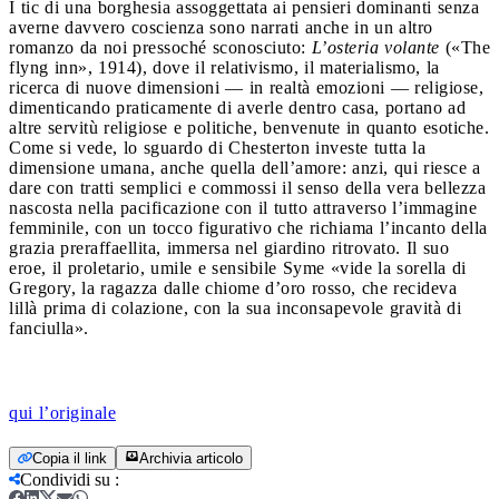
I tic di una borghesia assoggettata ai pensieri dominanti senza
averne davvero coscienza sono narrati anche in un altro
romanzo da noi pressoché sconosciuto:
L’osteria volante
(«The
flyng inn», 1914), dove il relativismo, il materialismo, la
ricerca di nuove dimensioni — in realtà emozioni — religiose,
dimenticando praticamente di averle dentro casa, portano ad
altre servitù religiose e politiche, benvenute in quanto esotiche.
Come si vede, lo sguardo di Chesterton investe tutta la
dimensione umana, anche quella dell’amore: anzi, qui riesce a
dare con tratti semplici e commossi il senso della vera bellezza
nascosta nella pacificazione con il tutto attraverso l’immagine
femminile, con un tocco figurativo che richiama l’incanto della
grazia preraffaellita, immersa nel giardino ritrovato. Il suo
eroe, il proletario, umile e sensibile Syme «vide la sorella di
Gregory, la ragazza dalle chiome d’oro rosso, che recideva
lillà prima di colazione, con la sua inconsapevole gravità di
fanciulla».
qui l’originale
Copia il link
Archivia articolo
Condividi su
: