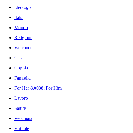
Ideologia
Italia
Mondo
Religione
Vaticano
Casa
Coppia
Famiglia
For Her &#038; For Him
Lavoro
Salute
Vecchiaia
Virtuale