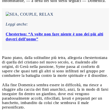
innominabile, — a detta dei suoi stessi seguaci — Domenica.
Leggi anche:
Chesterton: “A volte non fare niente è uno dei più alti
doveri dell’uomo”
Piano piano, dalla solitudine più tetra, allegoria chestertoniana
di quella del cristiano nel nuovo secolo, e, risalendo alle
origini, di Gesù nella passione, Syme passa al conforto di
sapere che quasi tutti gli altri si sono infiltrati nel gruppo per
combattere la battaglia contro la morte spirituale e il disordine.
Alla fine Domenica sembra essere in difficoltà, ma riesce a
sfuggire alla caccia dei finti anarchici, anzi, fa in modo di farsi
inseguire fin dentro un giardino, dove essi vengono
paradossalmente accolti, rifocillati, lavati e preparati per un
banchetto, imbandito da colui che sembrava il male
personificato.