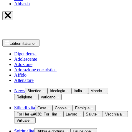
Abbazia
Edition
italiano
Dipendenza
Adolescente
Adozione
Adorazione eucaristica
Affido
Allenatore
News
Bioetica
Ideologia
Italia
Mondo
Religione
Vaticano
Stile di vita
Casa
Coppia
Famiglia
For Her &#038; For Him
Lavoro
Salute
Vecchiaia
Virtuale
Spiritualità
Bibbia e dottrina
Devozione