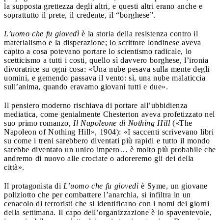
la supposta grettezza degli altri, e questi altri erano anche e
soprattutto il prete, il credente, il “borghese”.
L’uomo che fu giovedì
è la storia della resistenza contro il
materialismo e la disperazione; lo scrittore londinese aveva
capito a cosa potevano portare lo scientismo radicale, lo
scetticismo a tutti i costi, quello sì davvero borghese, l’ironia
divoratrice su ogni cosa: «Una nube pesava sulla mente degli
uomini, e gemendo passava il vento: sì, una nube malaticcia
sull’anima, quando eravamo giovani tutti e due».
Il pensiero moderno rischiava di portare all’ubbidienza
mediatica, come genialmente Chesterton aveva profetizzato nel
suo primo romanzo,
Il Napoleone di Nothing Hill
(«The
Napoleon of Nothing Hill», 1904): «I saccenti scrivevano libri
su come i treni sarebbero diventati più rapidi e tutto il mondo
sarebbe diventato un unico impero… è molto più probabile che
andremo di nuovo alle crociate o adoreremo gli dei della
città».
Il protagonista di
L’uomo che fu giovedì
è Syme, un giovane
poliziotto che per combattere l’anarchia, si infiltra in un
cenacolo di terroristi che si identificano con i nomi dei giorni
della settimana. Il capo dell’organizzazione è lo spaventevole,