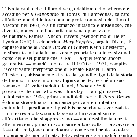
Talvolta capita che il libro divenga debitore dello schermo: è
accaduto per
Il Gattopardo
di Tomasi di Lampedusa, balzato
all’attenzione del lettore comune per la sontuosità del film di
Visconti nel 1963, o a un romanzo iniziatico e misterioso, che
diventò, nonostante l’accanita ma vana opposizione
dell’autrice, Pamela Lyndon Travers (pseudonimo di Helen
Lyndon Goff) il celeberrimo
Mary Poppins
, targato Disney. È
capitato anche al
Padre Brown
di Gilbert Keith Chesterton,
trasformato in Italia in una vera e propria icona televisiva nel
corso delle sei puntate che la Rai — a quel tempo ancora
generalista — mandò in onda tra il 1970 e il 1971, complice
l’accattivante interpretazione di Renato Rascel. L’altro
Chesterton, abissalmente attratto dai grandi enigmi della storia
dell’uomo, rimase in ombra. Ingiustamente, perché un suo
romanzo, più volte tradotto da noi,
L’uomo che fu
giovedì
(«The man who was Thursday — a nightmare»),
pubblicato nel 1908, prima quindi della serie di
Padre Brown
,
è di una straordinaria importanza per capire il dibattito
culturale in quegli anni: il positivismo sembrava aver esalato
l’ultimo respiro lasciando la scena all’irrazionalismo e
all’estetismo, che si apprestavano — anch’essi limitatamente
alle intenzioni, prima di scomparire a loro volta — a scavare la
fossa alla religione come dogma e come sentimento popolare,
propugnando una raffinata, dotta, estenuata spiritualità, contro