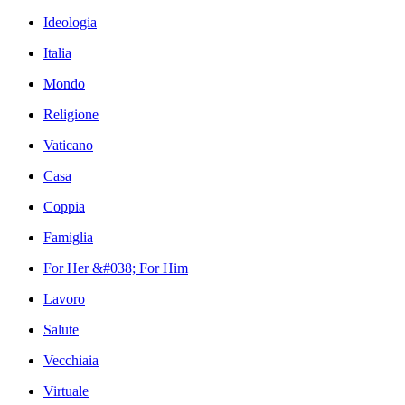
Ideologia
Italia
Mondo
Religione
Vaticano
Casa
Coppia
Famiglia
For Her &#038; For Him
Lavoro
Salute
Vecchiaia
Virtuale