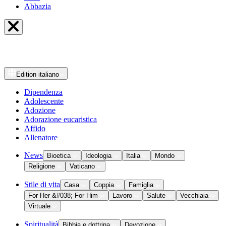
Abbazia
Edition
italiano
Dipendenza
Adolescente
Adozione
Adorazione eucaristica
Affido
Allenatore
News
Bioetica
Ideologia
Italia
Mondo
Religione
Vaticano
Stile di vita
Casa
Coppia
Famiglia
For Her &#038; For Him
Lavoro
Salute
Vecchiaia
Virtuale
Spiritualità
Bibbia e dottrina
Devozione