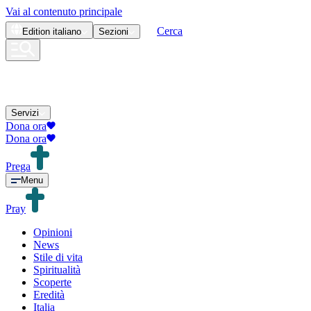
Vai al contenuto principale
Cerca
Edition
italiano
Sezioni
Servizi
Dona ora
Dona ora
Prega
Menu
Pray
Opinioni
News
Stile di vita
Spiritualità
Scoperte
Eredità
Italia