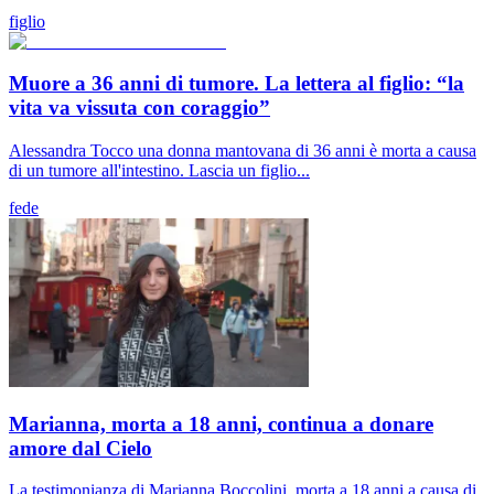
figlio
Muore a 36 anni di tumore. La lettera al figlio: “la
vita va vissuta con coraggio”
Alessandra Tocco una donna mantovana di 36 anni è morta a causa
di un tumore all'intestino. Lascia un figlio...
fede
Marianna, morta a 18 anni, continua a donare
amore dal Cielo
La testimonianza di Marianna Boccolini, morta a 18 anni a causa di