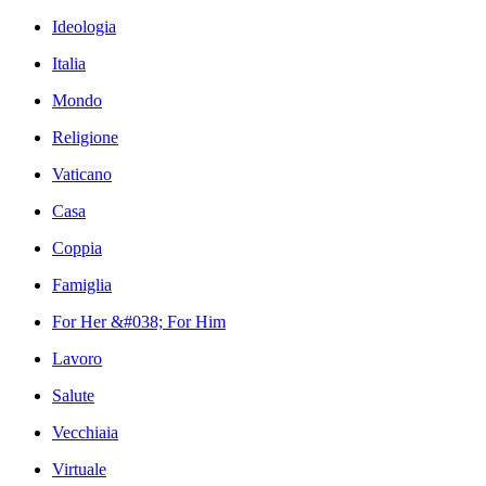
Ideologia
Italia
Mondo
Religione
Vaticano
Casa
Coppia
Famiglia
For Her &#038; For Him
Lavoro
Salute
Vecchiaia
Virtuale