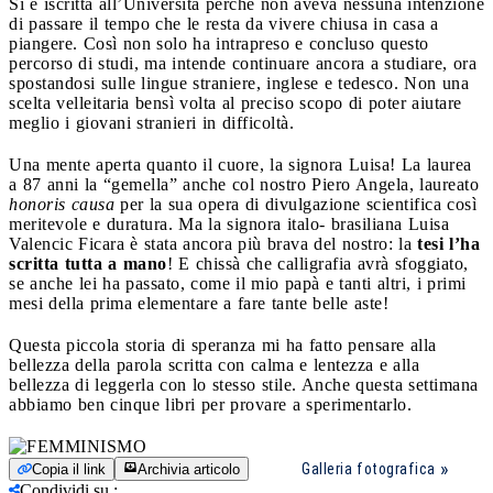
Si è iscritta all’Università perché non aveva nessuna intenzione
di passare il tempo che le resta da vivere chiusa in casa a
piangere. Così non solo ha intrapreso e concluso questo
percorso di studi, ma intende continuare ancora a studiare, ora
spostandosi sulle lingue straniere, inglese e tedesco. Non una
scelta velleitaria bensì volta al preciso scopo di poter aiutare
meglio i giovani stranieri in difficoltà.
Una mente aperta quanto il cuore, la signora Luisa! La laurea
a 87 anni la “gemella” anche col nostro Piero Angela, laureato
honoris causa
per la sua opera di divulgazione scientifica così
meritevole e duratura. Ma la signora italo- brasiliana Luisa
Valencic Ficara è stata ancora più brava del nostro: la
tesi l’ha
scritta tutta a mano
! E chissà che calligrafia avrà sfoggiato,
se anche lei ha passato, come il mio papà e tanti altri, i primi
mesi della prima elementare a fare tante belle aste!
Questa piccola storia di speranza mi ha fatto pensare alla
bellezza della parola scritta con calma e lentezza e alla
bellezza di leggerla con lo stesso stile. Anche questa settimana
abbiamo ben cinque libri per provare a sperimentarlo.
Galleria fotografica
Copia il link
Archivia articolo
Condividi su
: