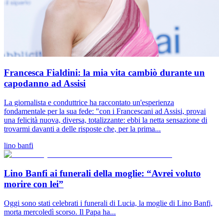
Francesca Fialdini: la mia vita cambiò durante un
capodanno ad Assisi
La giornalista e conduttrice ha raccontato un'esperienza
fondamentale per la sua fede: "con i Francescani ad Assisi, provai
una felicità nuova, diversa, totalizzante: ebbi la netta sensazione di
trovarmi davanti a delle risposte che, per la prima...
lino banfi
Lino Banfi ai funerali della moglie: “Avrei voluto
morire con lei”
Oggi sono stati celebrati i funerali di Lucia, la moglie di Lino Banfi,
morta mercoledì scorso. Il Papa ha...