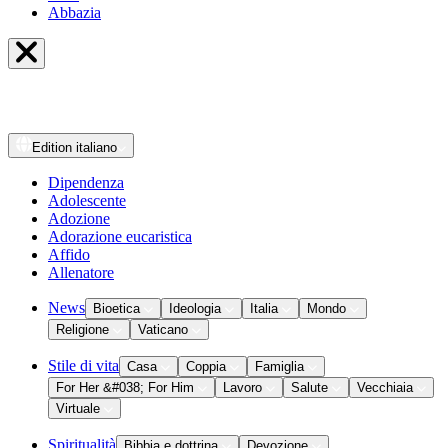
Abbazia
Edition
italiano
Dipendenza
Adolescente
Adozione
Adorazione eucaristica
Affido
Allenatore
News
Bioetica
Ideologia
Italia
Mondo
Religione
Vaticano
Stile di vita
Casa
Coppia
Famiglia
For Her &#038; For Him
Lavoro
Salute
Vecchiaia
Virtuale
Spiritualità
Bibbia e dottrina
Devozione