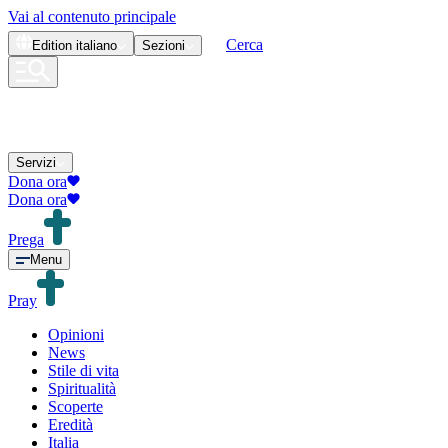
Vai al contenuto principale
Cerca
Edition
italiano
Sezioni
Servizi
Dona ora
Dona ora
Prega
Menu
Pray
Opinioni
News
Stile di vita
Spiritualità
Scoperte
Eredità
Italia