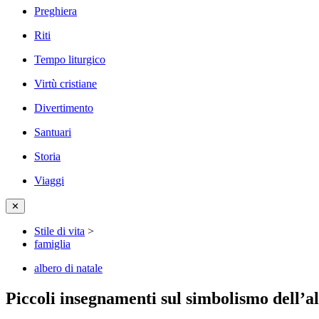
Preghiera
Riti
Tempo liturgico
Virtù cristiane
Divertimento
Santuari
Storia
Viaggi
✕
Stile di vita
>
famiglia
albero di natale
Piccoli insegnamenti sul simbolismo dell’a