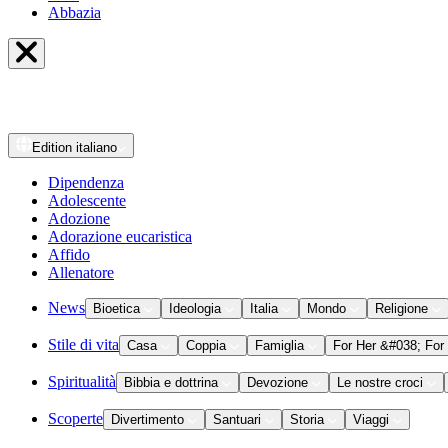
Abbazia
Edition
italiano
Dipendenza
Adolescente
Adozione
Adorazione eucaristica
Affido
Allenatore
News
Bioetica
Ideologia
Italia
Mondo
Religione
Stile di vita
Casa
Coppia
Famiglia
For Her &#038; For
Spiritualità
Bibbia e dottrina
Devozione
Le nostre croci
Scoperte
Divertimento
Santuari
Storia
Viaggi