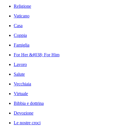
Religione
Vaticano
Casa
Coppia
Famiglia
For Her &#038; For Him
Lavoro
Salute
Vecchiaia
Virtuale
Bibbia e dottrina
Devozione
Le nostre croci