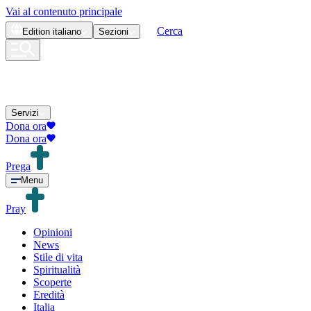
Vai al contenuto principale
Cerca
Edition
italiano
Sezioni
Servizi
Dona ora
Dona ora
Prega
Menu
Pray
Opinioni
News
Stile di vita
Spiritualità
Scoperte
Eredità
Italia