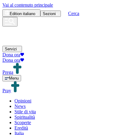
Vai al contenuto principale
Cerca
Edition
italiano
Sezioni
Servizi
Dona ora
Dona ora
Prega
Menu
Pray
Opinioni
News
Stile di vita
Spiritualità
Scoperte
Eredità
Italia