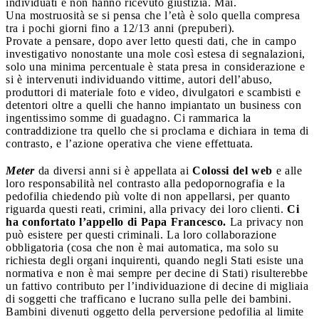
individuati e non hanno ricevuto giustizia. Mai.
Una mostruosità se si pensa che l’età è solo quella compresa
tra i pochi giorni fino a 12/13 anni (prepuberi).
Provate a pensare, dopo aver letto questi dati, che in campo
investigativo nonostante una mole così estesa di segnalazioni,
solo una minima percentuale è stata presa in considerazione e
si è intervenuti individuando vittime, autori dell’abuso,
produttori di materiale foto e video, divulgatori e scambisti e
detentori oltre a quelli che hanno impiantato un business con
ingentissimo somme di guadagno. Ci rammarica la
contraddizione tra quello che si proclama e dichiara in tema di
contrasto, e l’azione operativa che viene effettuata.
Meter
da diversi anni si è appellata ai
Colossi del web
e alle
loro responsabilità nel contrasto alla pedopornografia e la
pedofilia chiedendo più volte di non appellarsi, per quanto
riguarda questi reati, crimini, alla privacy dei loro clienti.
Ci
ha confortato l’appello di Papa Francesco.
La privacy non
può esistere per questi criminali. La loro collaborazione
obbligatoria (cosa che non è mai automatica, ma solo su
richiesta degli organi inquirenti, quando negli Stati esiste una
normativa e non è mai sempre per decine di Stati) risulterebbe
un fattivo contributo per l’individuazione di decine di migliaia
di soggetti che trafficano e lucrano sulla pelle dei bambini.
Bambini divenuti oggetto della perversione pedofilia al limite