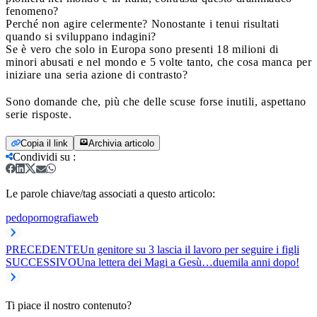
fenomeno?
Perché non agire celermente? Nonostante i tenui risultati
quando si sviluppano indagini?
Se è vero che solo in Europa sono presenti 18 milioni di
minori abusati e nel mondo e 5 volte tanto, che cosa manca per
iniziare una seria azione di contrasto?
Sono domande che, più che delle scuse forse inutili, aspettano
serie risposte.
Copia il link
Archivia articolo
Condividi su
:
Le parole chiave/tag associati a questo articolo:
pedopornografia
web
PRECEDENTE
Un genitore su 3 lascia il lavoro per seguire i figli
SUCCESSIVO
Una lettera dei Magi a Gesù…duemila anni dopo!
Ti piace il nostro contenuto?