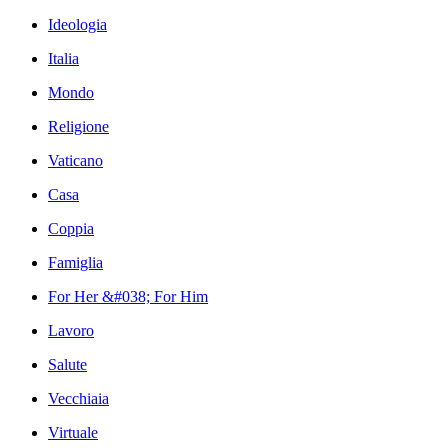
Ideologia
Italia
Mondo
Religione
Vaticano
Casa
Coppia
Famiglia
For Her &#038; For Him
Lavoro
Salute
Vecchiaia
Virtuale