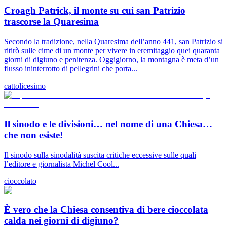
Croagh Patrick, il monte su cui san Patrizio
trascorse la Quaresima
Secondo la tradizione, nella Quaresima dell’anno 441, san Patrizio si
ritirò sulle cime di un monte per vivere in eremitaggio quei quaranta
giorni di digiuno e penitenza. Oggigiorno, la montagna è meta d’un
flusso ininterrotto di pellegrini che porta...
cattolicesimo
Il sinodo e le divisioni… nel nome di una Chiesa…
che non esiste!
Il sinodo sulla sinodalità suscita critiche eccessive sulle quali
l’editore e giornalista Michel Cool...
cioccolato
È vero che la Chiesa consentiva di bere cioccolata
calda nei giorni di digiuno?