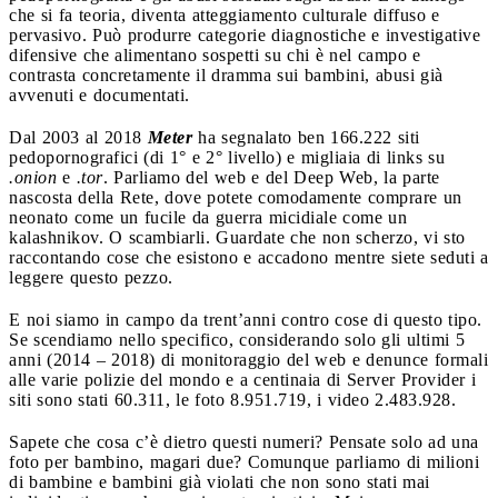
che si fa teoria, diventa atteggiamento culturale diffuso e
pervasivo. Può produrre categorie diagnostiche e investigative
difensive che alimentano sospetti su chi è nel campo e
contrasta concretamente il dramma sui bambini, abusi già
avvenuti e documentati.
Dal 2003 al 2018
Meter
ha segnalato ben 166.222 siti
pedopornografici (di 1° e 2° livello) e migliaia di links su
.onion
e
.tor
. Parliamo del web e del Deep Web, la parte
nascosta della Rete, dove potete comodamente comprare un
neonato come un fucile da guerra micidiale come un
kalashnikov. O scambiarli. Guardate che non scherzo, vi sto
raccontando cose che esistono e accadono mentre siete seduti a
leggere questo pezzo.
E noi siamo in campo da trent’anni contro cose di questo tipo.
Se scendiamo nello specifico, considerando solo gli ultimi 5
anni (2014 – 2018) di monitoraggio del web e denunce formali
alle varie polizie del mondo e a centinaia di Server Provider i
siti sono stati 60.311, le foto 8.951.719, i video 2.483.928.
Sapete che cosa c’è dietro questi numeri? Pensate solo ad una
foto per bambino, magari due? Comunque parliamo di milioni
di bambine e bambini già violati che non sono stati mai