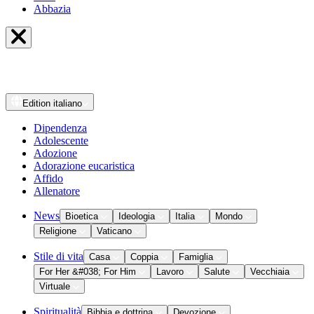
Abbazia
Edition
italiano
Dipendenza
Adolescente
Adozione
Adorazione eucaristica
Affido
Allenatore
News
Bioetica
Ideologia
Italia
Mondo
Religione
Vaticano
Stile di vita
Casa
Coppia
Famiglia
For Her &#038; For Him
Lavoro
Salute
Vecchiaia
Virtuale
Spiritualità
Bibbia e dottrina
Devozione