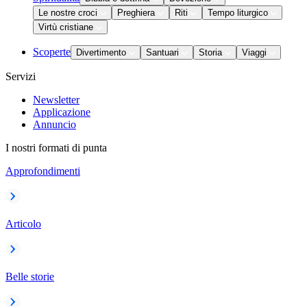
Le nostre croci
Preghiera
Riti
Tempo liturgico
Virtù cristiane
Scoperte
Divertimento
Santuari
Storia
Viaggi
Servizi
Newsletter
Applicazione
Annuncio
I nostri formati di punta
Approfondimenti
Articolo
Belle storie