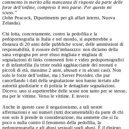
commento in merito alla mancanza di risposte da parte delle
forze dell’ordine, compreso il mio paese. Per questo mi
scuso.”
(John Peacock, Dipartimento per gli affari interni, Nuova
Zelanda).
Chi lotta, concretamente, contro la pedofilia e la
pedopornografia in Italia e nel mondo, si aspetterebbe a
distanza di 20 anni delle pubbliche scuse, delle ammissioni di
responsabilità, il rossore dell’imbarazzo: non diciamo della
sana vergogna per aver eluso migliaia e migliaia di
segnalazioni di links contenenti foto e video pedopornografici
e di infantofilia (la triste realtà agghiacciante dei neonati e
piccoli di età, massimo 2 anni, abusati e in alcuni casi). Non
solo le forze dell’ordine, ma i Server Provider, che pur
cancellando i dati della segnalazione non hanno inviato alle
autorità giudiziarie e di polizia le dettagliate segnalazioni.
Dicevo: uno si aspetterebbe delle scuse non tanto per se stesso,
ma per le vittime. Verso le vittime. E invece.
Anche in questo caso il negazionismo, a tali nostre
affermazioni e sui numeri (tutti documentabili) da parte di chi
non solo li prende in considerazione, ma ammette che si fa
poco o nulla contro il fenomeno della pedofilia, la
pedopornografia e gli abusi sessuali sugli abusi. È il diniego