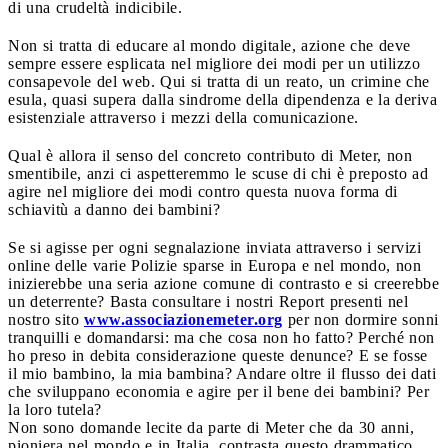
di una crudeltà indicibile.
Non si tratta di educare al mondo digitale, azione che deve
sempre essere esplicata nel migliore dei modi per un utilizzo
consapevole del web. Qui si tratta di un reato, un crimine che
esula, quasi supera dalla sindrome della dipendenza e la deriva
esistenziale attraverso i mezzi della comunicazione.
Qual è allora il senso del concreto contributo di Meter, non
smentibile, anzi ci aspetteremmo le scuse di chi è preposto ad
agire nel migliore dei modi contro questa nuova forma di
schiavitù a danno dei bambini?
Se si agisse per ogni segnalazione inviata attraverso i servizi
online delle varie Polizie sparse in Europa e nel mondo, non
inizierebbe una seria azione comune di contrasto e si creerebbe
un deterrente? Basta consultare i nostri Report presenti nel
nostro sito
www.associazionemeter.org
per non dormire sonni
tranquilli e domandarsi: ma che cosa non ho fatto? Perché non
ho preso in debita considerazione queste denunce? E se fosse
il mio bambino, la mia bambina? Andare oltre il flusso dei dati
che sviluppano economia e agire per il bene dei bambini? Per
la loro tutela?
Non sono domande lecite da parte di Meter che da 30 anni,
pioniera nel mondo e in Italia, contrasta questo drammatico