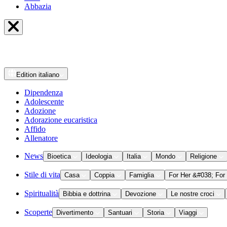
Abbazia
Edition
italiano
Dipendenza
Adolescente
Adozione
Adorazione eucaristica
Affido
Allenatore
News
Bioetica
Ideologia
Italia
Mondo
Religione
Stile di vita
Casa
Coppia
Famiglia
For Her &#038; For
Spiritualità
Bibbia e dottrina
Devozione
Le nostre croci
Scoperte
Divertimento
Santuari
Storia
Viaggi