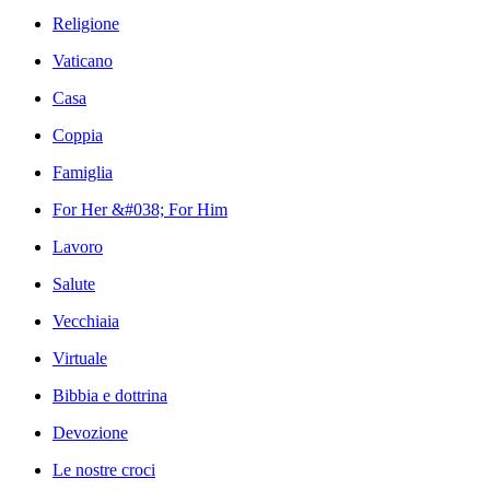
Religione
Vaticano
Casa
Coppia
Famiglia
For Her &#038; For Him
Lavoro
Salute
Vecchiaia
Virtuale
Bibbia e dottrina
Devozione
Le nostre croci