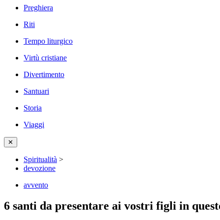
Preghiera
Riti
Tempo liturgico
Virtù cristiane
Divertimento
Santuari
Storia
Viaggi
✕
Spiritualità
>
devozione
avvento
6 santi da presentare ai vostri figli in ques