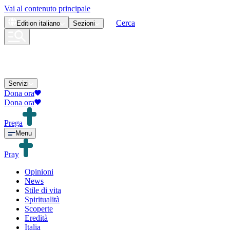
Vai al contenuto principale
Cerca
Edition
italiano
Sezioni
Servizi
Dona ora
Dona ora
Prega
Menu
Pray
Opinioni
News
Stile di vita
Spiritualità
Scoperte
Eredità
Italia