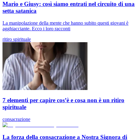
Mario e Giusy: così siamo entrati nel circuito di una
setta satanica
La manipolazione della mente che hanno subito questi giovani è
agghiacciante. Ecco i loro racconti
ritiro spirituale
7 elementi per capire cos’è e cosa non è un ritiro
spirituale
consacrazione
La forza della consacrazione a Nostra Signora di