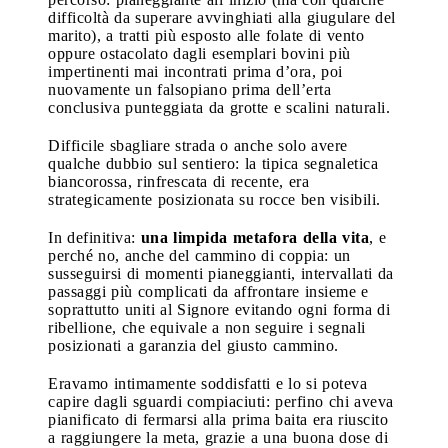
difficoltà da superare avvinghiati alla giugulare del
marito), a tratti più esposto alle folate di vento
oppure ostacolato dagli esemplari bovini più
impertinenti mai incontrati prima d’ora, poi
nuovamente un falsopiano prima dell’erta
conclusiva punteggiata da grotte e scalini naturali.
Difficile sbagliare strada o anche solo avere
qualche dubbio sul sentiero: la tipica segnaletica
biancorossa, rinfrescata di recente, era
strategicamente posizionata su rocce ben visibili.
In definitiva:
una limpida metafora della vita
, e
perché no, anche del cammino di coppia: un
susseguirsi di momenti pianeggianti, intervallati da
passaggi più complicati da affrontare insieme e
soprattutto uniti al Signore evitando ogni forma di
ribellione, che equivale a non seguire i segnali
posizionati a garanzia del giusto cammino.
Eravamo intimamente soddisfatti e lo si poteva
capire dagli sguardi compiaciuti: perfino chi aveva
pianificato di fermarsi alla prima baita era riuscito
a raggiungere la meta, grazie a una buona dose di