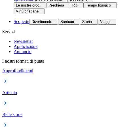
Le nostre croci
Preghiera
Riti
Tempo liturgico
Virtù cristiane
Scoperte
Divertimento
Santuari
Storia
Viaggi
Servizi
Newsletter
Applicazione
Annuncio
I nostri formati di punta
Approfondimenti
Articolo
Belle storie