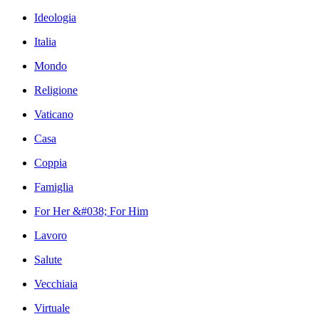
Ideologia
Italia
Mondo
Religione
Vaticano
Casa
Coppia
Famiglia
For Her &#038; For Him
Lavoro
Salute
Vecchiaia
Virtuale