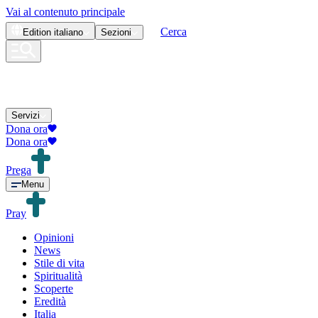
Vai al contenuto principale
Cerca
Edition
italiano
Sezioni
Servizi
Dona ora
Dona ora
Prega
Menu
Pray
Opinioni
News
Stile di vita
Spiritualità
Scoperte
Eredità
Italia