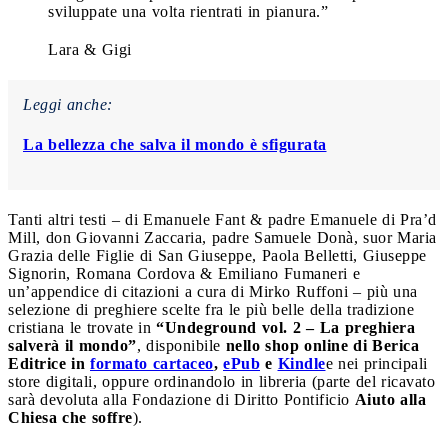
sviluppate una volta rientrati in pianura.”
Lara & Gigi
Leggi anche:
La bellezza che salva il mondo è sfigurata
Tanti altri testi – di Emanuele Fant & padre Emanuele di Pra’d
Mill, don Giovanni Zaccaria, padre Samuele Donà, suor Maria
Grazia delle Figlie di San Giuseppe, Paola Belletti, Giuseppe
Signorin, Romana Cordova & Emiliano Fumaneri e
un’appendice di citazioni a cura di Mirko Ruffoni – più una
selezione di preghiere scelte fra le più belle della tradizione
cristiana le trovate in
“Undeground vol. 2 – La preghiera
salverà il mondo”
, disponibile
nello shop online di Berica
Editrice in
formato cartaceo
,
ePub
e
Kindle
e nei principali
store digitali, oppure ordinandolo in libreria (parte del ricavato
sarà devoluta alla Fondazione di Diritto Pontificio
Aiuto alla
Chiesa che soffre
).