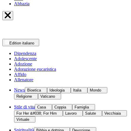
Abbazia
Edition
italiano
Dipendenza
Adolescente
Adozione
Adorazione eucaristica
Affido
Allenatore
News
Bioetica
Ideologia
Italia
Mondo
Religione
Vaticano
Stile di vita
Casa
Coppia
Famiglia
For Her &#038; For Him
Lavoro
Salute
Vecchiaia
Virtuale
Spiritualità
Bibbia e dottrina
Devozione