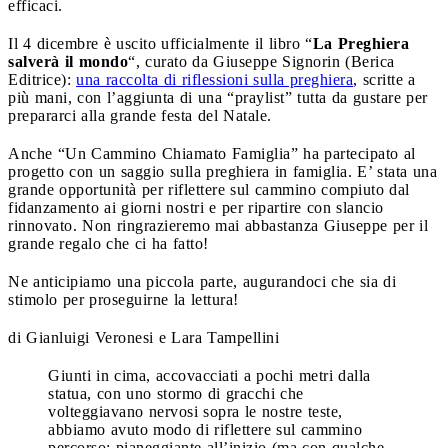
efficaci.
Il 4 dicembre è uscito ufficialmente il libro “
La Preghiera
salverà il mondo
“, curato da Giuseppe Signorin (Berica
Editrice):
una raccolta di riflessioni sulla preghiera
, scritte a
più mani, con l’aggiunta di una “praylist” tutta da gustare per
prepararci alla grande festa del Natale.
Anche “Un Cammino Chiamato Famiglia” ha partecipato al
progetto con un saggio sulla preghiera in famiglia. E’ stata una
grande opportunità per riflettere sul cammino compiuto dal
fidanzamento ai giorni nostri e per ripartire con slancio
rinnovato. Non ringrazieremo mai abbastanza Giuseppe per il
grande regalo che ci ha fatto!
Ne anticipiamo una piccola parte, augurandoci che sia di
stimolo per proseguirne la lettura!
di Gianluigi Veronesi e Lara Tampellini
Giunti in cima, accovacciati a pochi metri dalla
statua, con uno stormo di gracchi che
volteggiavano nervosi sopra le nostre teste,
abbiamo avuto modo di riflettere sul cammino
percorso: pianeggiante all’inizio (ma con qualche