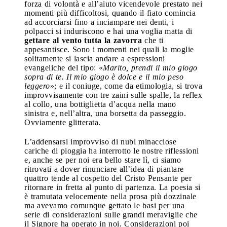
forza di volontà e all’aiuto vicendevole prestato nei
momenti più difficoltosi, quando il fiato comincia
ad accorciarsi fino a inciampare nei denti, i
polpacci si induriscono e hai una voglia matta di
gettare al vento tutta la zavorra
che ti
appesantisce. Sono i momenti nei quali la moglie
solitamente si lascia andare a espressioni
evangeliche del tipo: «
Marito, prendi il mio giogo
sopra di te. Il mio giogo è dolce e il mio peso
leggero
»; e il coniuge, come da etimologia, si trova
improvvisamente con tre zaini sulle spalle, la reflex
al collo, una bottiglietta d’acqua nella mano
sinistra e, nell’altra, una borsetta da passeggio.
Ovviamente glitterata.
L’addensarsi improvviso di nubi minacciose
cariche di pioggia ha interrotto le nostre riflessioni
e, anche se per noi era bello stare lì, ci siamo
ritrovati a dover rinunciare all’idea di piantare
quattro tende al cospetto del Cristo Pensante per
ritornare in fretta al punto di partenza. La poesia si
è tramutata velocemente nella prosa più dozzinale
ma avevamo comunque gettato le basi per una
serie di considerazioni sulle grandi meraviglie che
il Signore ha operato in noi. Considerazioni poi