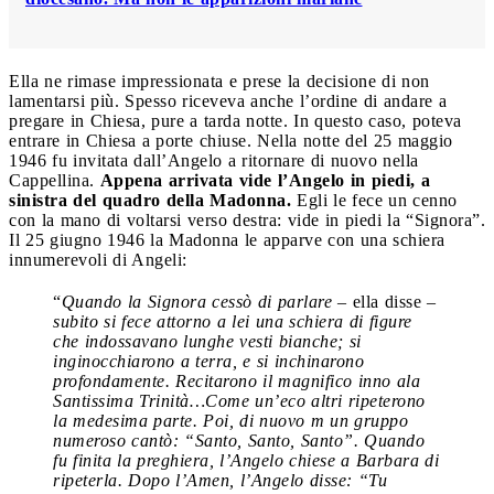
Ella ne rimase impressionata e prese la decisione di non
lamentarsi più. Spesso riceveva anche l’ordine di andare a
pregare in Chiesa, pure a tarda notte. In questo caso, poteva
entrare in Chiesa a porte chiuse. Nella notte del 25 maggio
1946 fu invitata dall’Angelo a ritornare di nuovo nella
Cappellina.
Appena arrivata vide l’Angelo in piedi, a
sinistra del quadro della Madonna.
Egli le fece un cenno
con la mano di voltarsi verso destra: vide in piedi la “Signora”.
Il 25 giugno 1946 la Madonna le apparve con una schiera
innumerevoli di Angeli:
“
Quando la Signora cessò di parlare –
ella disse –
subito si fece attorno a lei una schiera di figure
che indossavano lunghe vesti bianche; si
inginocchiarono a terra, e si inchinarono
profondamente. Recitarono il magnifico inno ala
Santissima Trinità…Come un’eco altri ripeterono
la medesima parte. Poi, di nuovo m un gruppo
numeroso cantò: “Santo, Santo, Santo”. Quando
fu finita la preghiera, l’Angelo chiese a Barbara di
ripeterla. Dopo l’Amen, l’Angelo disse: “Tu