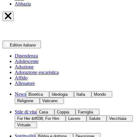
Abbazia
Edition
italiano
Dipendenza
Adolescente
Adozione
Adorazione eucaristica
Affido
Allenatore
News
Bioetica
Ideologia
Italia
Mondo
Religione
Vaticano
Stile di vita
Casa
Coppia
Famiglia
For Her &#038; For Him
Lavoro
Salute
Vecchiaia
Virtuale
Spiritualità
Bibbia e dottrina
Devozione