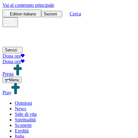
Vai al contenuto principale
Cerca
Edition
italiano
Sezioni
Servizi
Dona ora
Dona ora
Prega
Menu
Pray
Opinioni
News
Stile di vita
Spiritualità
Scoperte
Eredità
Italia