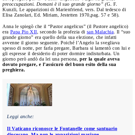
preoccupazioni. Domani è il suo grande giorno” (
G. F.
Kunzli, Le apparizioni di Marienfriend, vers. Dal tedesco di
Elisa Zanolari, Ed. Miriam, Jestetten 1970,pag. 57 e 58).
Anna le spiegò che il “Pastor angelicus” (il Pastore angelico)
era
Papa Pio XII
, secondo la profezia di
san Malachia
. Il “suo
grande giorno” era quello della sua elezione, che infatti
avvenne il giorno seguente. Poiché l’Angelo la svegliava
spesso di notte, per farla pregare, Barbara si lamentò con lui e
gli espresse il desiderio di poter dormire indisturbata. Un
giorno però andò da lei una persona,
per la quale aveva
dovuto pregare, e l’assicurò del buon esito della sua
preghiera.
Leggi anche:
Il Vaticano riconosce le Fontanelle come santuario
diocesano. Ma non le apparizioni mariane