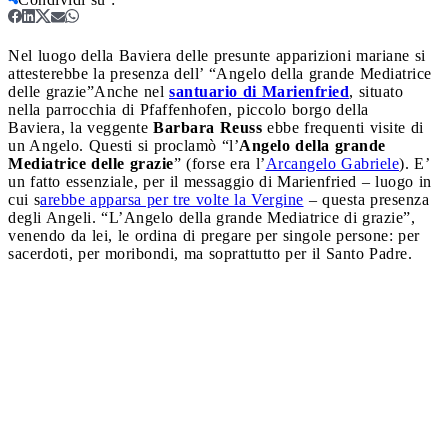
Nel luogo della Baviera delle presunte apparizioni mariane si
attesterebbe la presenza dell’ “Angelo della grande Mediatrice
delle grazie”
Anche nel
santuario di Marienfried
, situato
nella parrocchia di Pfaffenhofen, piccolo borgo della
Baviera, la veggente
Barbara Reuss
ebbe frequenti visite di
un Angelo. Questi si proclamò “l’
Angelo della grande
Mediatrice delle grazie
” (forse era l’
Arcangelo Gabriele
). E’
un fatto essenziale, per il messaggio di Marienfried – luogo in
cui s
arebbe apparsa per tre volte la Vergine
– questa presenza
degli Angeli. “L’Angelo della grande Mediatrice di grazie”,
venendo da lei, le ordina di pregare per singole persone: per
sacerdoti, per moribondi, ma soprattutto per il Santo Padre.