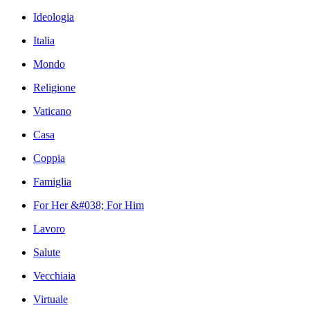
Ideologia
Italia
Mondo
Religione
Vaticano
Casa
Coppia
Famiglia
For Her &#038; For Him
Lavoro
Salute
Vecchiaia
Virtuale