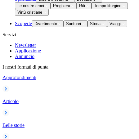
Le nostre croci
Preghiera
Riti
Tempo liturgico
Virtù cristiane
Scoperte
Divertimento
Santuari
Storia
Viaggi
Servizi
Newsletter
Applicazione
Annuncio
I nostri formati di punta
Approfondimenti
Articolo
Belle storie