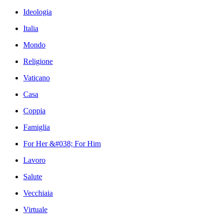
Ideologia
Italia
Mondo
Religione
Vaticano
Casa
Coppia
Famiglia
For Her &#038; For Him
Lavoro
Salute
Vecchiaia
Virtuale