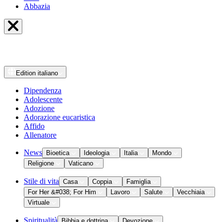
Abbazia
Edition
italiano
Dipendenza
Adolescente
Adozione
Adorazione eucaristica
Affido
Allenatore
News
Bioetica
Ideologia
Italia
Mondo
Religione
Vaticano
Stile di vita
Casa
Coppia
Famiglia
For Her &#038; For Him
Lavoro
Salute
Vecchiaia
Virtuale
Spiritualità
Bibbia e dottrina
Devozione