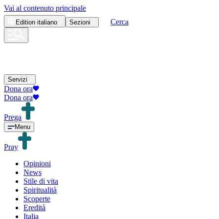
Vai al contenuto principale
Cerca
Edition
italiano
Sezioni
Servizi
Dona ora
Dona ora
Prega
Menu
Pray
Opinioni
News
Stile di vita
Spiritualità
Scoperte
Eredità
Italia