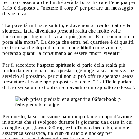
pericolo, assicura che finché avrà la forza fisica e l’energia per
farlo è disposto a “mettere il corpo” per portare un messaggio
di speranza.
“La povertà influisce su tutti, e dove non arriva lo Stato e la
sicurezza latita diventano presenti realtà che molte volte
finiscono per togliere la vita ai più giovani. È un cammino che
porta alla morte”. La droga che entra nel quartiere è di qualità
così scarsa che dopo due anni rende idioti come zombie,
portando quanti la consumano ad essere “morti viventi”.
Per il sacerdote l’aspetto spirituale ci parla della realtà più
profonda dei cristiani, ma questa raggiunge la sua pienezza nel
servizio al prossimo, per cui non si può offrire speranza senza
presentare al contempo proposte concrete. “È difficile parlare
di Dio senza un piatto di cibo davanti o un cappotto addosso”.
Per questo, la sua missione ha un importante campo d’azione
in attività che si svolgono durante la giornata: una casa in cui
accoglie ogni giorno 300 ragazzi offrendo loro cibo, aiuto e
assistenza scolastica, un club di calcio e hockey per
adolescenti e un laboratorio professionale.