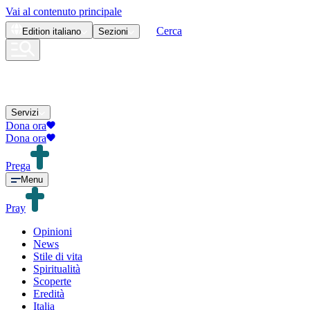
Vai al contenuto principale
Cerca
Edition
italiano
Sezioni
Servizi
Dona ora
Dona ora
Prega
Menu
Pray
Opinioni
News
Stile di vita
Spiritualità
Scoperte
Eredità
Italia