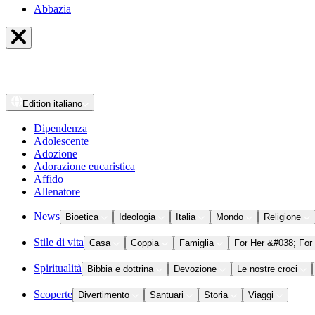
Abbazia
Edition
italiano
Dipendenza
Adolescente
Adozione
Adorazione eucaristica
Affido
Allenatore
News
Bioetica
Ideologia
Italia
Mondo
Religione
Stile di vita
Casa
Coppia
Famiglia
For Her &#038; For
Spiritualità
Bibbia e dottrina
Devozione
Le nostre croci
Scoperte
Divertimento
Santuari
Storia
Viaggi