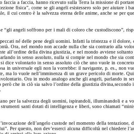
faccia a faccia, hanno ricevuto sulla Terra la missione di portare 
zione fisica”, come se gli angeli esistessero solo per aiutare i bam
e, il cui centro è la salvezza eterna delle anime, anche se per que
“gli angeli soffrono per i mali di coloro che custodiscono”, ris
eccati né delle pene degli uomini. Infatti la tristezza e il dolore
ontà. Ora, nel mondo non accade nulla che sia contrario alla volont
nte all’ordine della divina giustizia, e nel mondo avviene soltanto
 parlando in senso assoluto, nulla si compie nel mondo che sia cont
, si dice volontario in senso assoluto ciò che uno vuole in concreto,
sa in universale egli non la vorrebbe: il navigante, p. es., non vuo
ente, ma lo vuole nell’imminenza di un grave pericolo di morte. Qu
 involontario. Ora in modo analogo anche gli angeli, parlando in se
però che in ciò sia salvo l’ordine della giustizia divina,secondo i
.
tano per la salvezza degli uomini, ispirandoli, illuminandoli e a v
trumenti santi dotati di intelligenza e liberi, sono chiamati “minis
nvocazione dell’angelo custode nel momento della tentazione, dic
lui”. Per questo, non dev’esserci alcuna difficoltà nel chiedere l’a
 di aprirci alla loro azione.