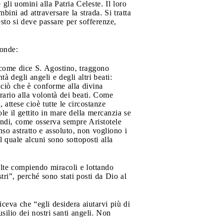
gli uomini alla Patria Celeste. Il loro
bini ad attraversare la strada. Si tratta
sto si deve passare per sofferenze,
ponde:
, come dice S. Agostino, traggono
à degli angeli e degli altri beati:
 ciò che è conforme alla divina
rario alla volontà dei beati. Come
 attese cioè tutte le circostanze
le il gettito in mare della mercanzia se
indi, come osserva sempre Aristotele
nso astratto e assoluto, non vogliono i
l quale alcuni sono sottoposti alla
olte compiendo miracoli e lottando
tri”, perché sono stati posti da Dio al
eva che “egli desidera aiutarvi più di
usilio dei nostri santi angeli. Non