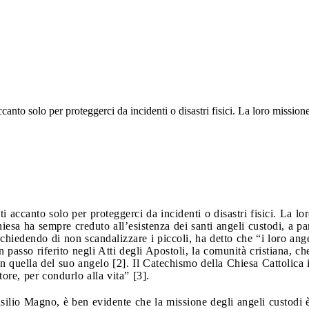
ccanto solo per proteggerci da incidenti o disastri fisici. La loro missio
ti accanto solo per proteggerci da incidenti o disastri fisici. La l
iesa ha sempre creduto all’esistenza dei santi angeli custodi, a pa
chiedendo di non scandalizzare i piccoli, ha detto che “i loro ang
n passo riferito negli Atti degli Apostoli, la comunità cristiana, c
n quella del suo angelo [2]. Il Catechismo della Chiesa Cattolica 
ore, per condurlo alla vita” [3].
ilio Magno, è ben evidente che la missione degli angeli custodi è 