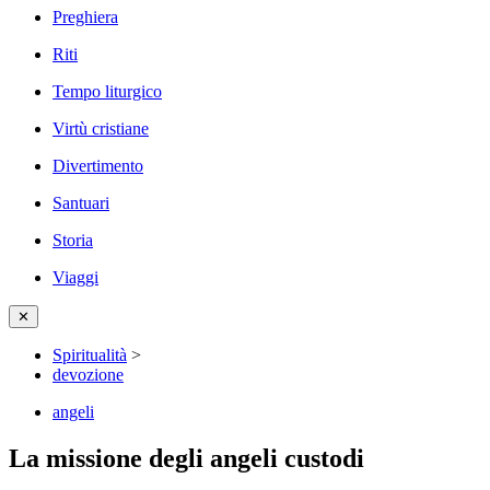
Preghiera
Riti
Tempo liturgico
Virtù cristiane
Divertimento
Santuari
Storia
Viaggi
✕
Spiritualità
>
devozione
angeli
La missione degli angeli custodi