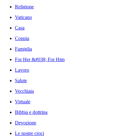
Religione
Vaticano
Casa
Coppia
Famiglia
For Her &#038; For Him
Lavoro
Salute
Vecchiaia
Virtuale
Bibbia e dottrina
Devozione
Le nostre croci