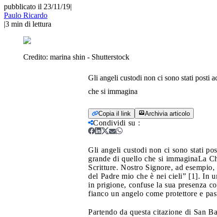
pubblicato il 23/11/19
|
Paulo Ricardo
|
3
min di lettura
Credito:
marina shin - Shutterstock
Gli angeli custodi non ci sono stati posti a
che si immagina
Copia il link
Archivia articolo
Condividi su
:
Gli angeli custodi non ci sono stati pos
grande di quello che si immagina
La Ch
Scritture. Nostro Signore, ad esempio, 
del Padre mio che è nei cieli” [1]. In u
in prigione, confuse la sua presenza co
fianco un angelo come protettore e past
Partendo da questa citazione di San Bas