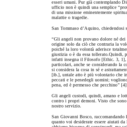
esseri umani. Pur già contemplando Dio 
ufficio non è quindi una semplice “prote
di una missione eminentemente spiritual
malattie o tragedie.
San Tommaso d’Aquino, chiedendosi se 
“Gli angeli non provano dolore né dei p
origine solo da ciò che contraria la vol
poiché la loro volontà aderisce totalme
giustizia o è da essa tollerato.Quindi,
infatti insegna il Filosofo [Ethic. 3, 1]
particolari, anche se considerando la co
si considera la cosa in sé e astrattam
[ib.], untale atto è più volontario che
peccati e le penedegli uomini; vogliono 
pena, ed è permesso che pecchino” [4]
Gli angeli custodi, quindi, amano e lot
contro i propri demoni. Visto che sono s
nostro servizio.
San Giovanni Bosco, raccomandando l’i
quanto voi desiderate essere aiutati da 
abbiamo bisogno di convincerli, ma solo