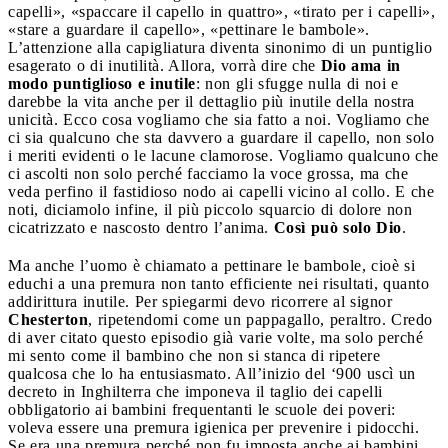
capelli», «spaccare il capello in quattro», «tirato per i capelli»,
«stare a guardare il capello», «pettinare le bambole».
L’attenzione alla capigliatura diventa sinonimo di un puntiglio
esagerato o di inutilità. Allora, vorrà dire che
Dio ama in
modo puntiglioso e inutile
: non gli sfugge nulla di noi e
darebbe la vita anche per il dettaglio più inutile della nostra
unicità. Ecco cosa vogliamo che sia fatto a noi. Vogliamo che
ci sia qualcuno che sta davvero a guardare il capello, non solo
i meriti evidenti o le lacune clamorose. Vogliamo qualcuno che
ci ascolti non solo perché facciamo la voce grossa, ma che
veda perfino il fastidioso nodo ai capelli vicino al collo. E che
noti, diciamolo infine, il più piccolo squarcio di dolore non
cicatrizzato e nascosto dentro l’anima.
Così può solo Dio
.
Ma anche l’uomo è chiamato a pettinare le bambole, cioè si
educhi a una premura non tanto efficiente nei risultati, quanto
addirittura inutile. Per spiegarmi devo ricorrere al signor
Chesterton
, ripetendomi come un pappagallo, peraltro. Credo
di aver citato questo episodio già varie volte, ma solo perché
mi sento come il bambino che non si stanca di ripetere
qualcosa che lo ha entusiasmato. All’inizio del ‘900 uscì un
decreto in Inghilterra che imponeva il taglio dei capelli
obbligatorio ai bambini frequentanti le scuole dei poveri:
voleva essere una premura igienica per prevenire i pidocchi.
Se era una premura perché non fu imposta anche ai bambini