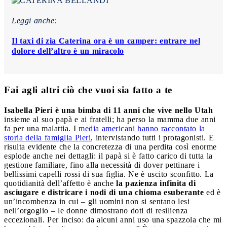
Leggi anche:
Il taxi di zia Caterina ora è un camper: entrare nel
dolore dell’altro è un miracolo
Fai agli altri ciò che vuoi sia fatto a te
Isabella Pieri è una bimba di 11 anni che vive nello Utah
insieme al suo papà e ai fratelli; ha perso la mamma due anni
fa per una malattia. I
media americani hanno raccontato la
storia della famiglia Pieri
, intervistando tutti i protagonisti. E
risulta evidente che la concretezza di una perdita così enorme
esplode anche nei dettagli: il papà si è fatto carico di tutta la
gestione familiare, fino alla necessità di dover pettinare i
bellissimi capelli rossi di sua figlia. Ne è uscito sconfitto. La
quotidianità dell’affetto è anche
la pazienza infinita di
asciugare e districare i nodi di una chioma esuberante
ed è
un’incombenza in cui – gli uomini non si sentano lesi
nell’orgoglio – le donne dimostrano doti di resilienza
eccezionali. Per inciso: da alcuni anni uso una spazzola che mi