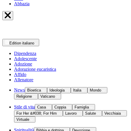
Abbazia
Edition
italiano
Dipendenza
Adolescente
Adozione
Adorazione eucaristica
Affido
Allenatore
News
Bioetica
Ideologia
Italia
Mondo
Religione
Vaticano
Stile di vita
Casa
Coppia
Famiglia
For Her &#038; For Him
Lavoro
Salute
Vecchiaia
Virtuale
Spiritualità
Bibbia e dottrina
Devozione