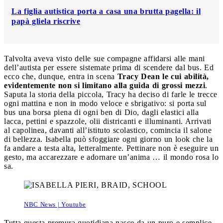
La figlia autistica porta a casa una brutta pagella: il
papà gliela riscrive
Talvolta aveva visto delle sue compagne affidarsi alle mani
dell’autista per essere sistemate prima di scendere dal bus. Ed
ecco che, dunque, entra in scena
Tracy Dean le cui abilità,
evidentemente non si limitano alla guida di grossi mezzi
.
Saputa la storia della piccola, Tracy ha deciso di farle le trecce
ogni mattina e non in modo veloce e sbrigativo: si porta sul
bus una borsa piena di ogni ben di Dio, dagli elastici alla
lacca, pettini e spazzole, olii districanti e illuminanti. Arrivati
al capolinea, davanti all’istituto scolastico, comincia il salone
di bellezza. Isabella può sfoggiare ogni giorno un look che la
fa andare a testa alta, letteralmente. Pettinare non è eseguire un
gesto, ma accarezzare e adornare un’anima … il mondo rosa lo
sa.
NBC News | Youtube
Tutta questa premura quotidiana nasce da un puro e semplice