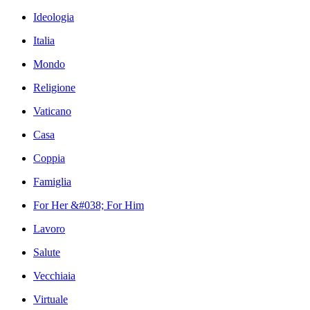
Ideologia
Italia
Mondo
Religione
Vaticano
Casa
Coppia
Famiglia
For Her &#038; For Him
Lavoro
Salute
Vecchiaia
Virtuale