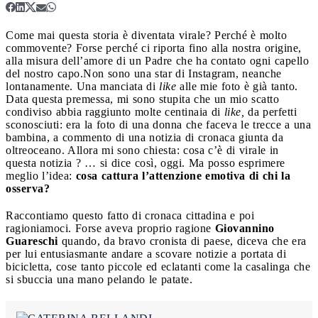
Come mai questa storia è diventata virale? Perché è molto
commovente? Forse perché ci riporta fino alla nostra origine,
alla misura dell’amore di un Padre che ha contato ogni capello
del nostro capo.
Non sono una star di Instagram, neanche
lontanamente. Una manciata di
like
alle mie foto è già tanto.
Data questa premessa, mi sono stupita che un mio scatto
condiviso abbia raggiunto molte centinaia di
like,
da perfetti
sconosciuti: era la foto di una donna che faceva le trecce a una
bambina, a commento di una notizia di cronaca giunta da
oltreoceano. Allora mi sono chiesta: cosa c’è di virale in
questa notizia ? … si dice così, oggi. Ma posso esprimere
meglio l’idea:
cosa cattura l’attenzione emotiva di chi la
osserva?
Raccontiamo questo fatto di cronaca cittadina e poi
ragioniamoci. Forse aveva proprio ragione
Giovannino
Guareschi
quando, da bravo cronista di paese, diceva che era
per lui entusiasmante andare a scovare notizie a portata di
bicicletta, cose tanto piccole ed eclatanti come la casalinga che
si sbuccia una mano pelando le patate.