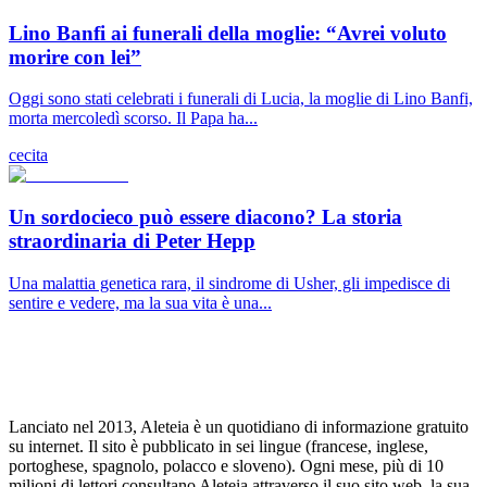
Lino Banfi ai funerali della moglie: “Avrei voluto
morire con lei”
Oggi sono stati celebrati i funerali di Lucia, la moglie di Lino Banfi,
morta mercoledì scorso. Il Papa ha...
cecita
Un sordocieco può essere diacono? La storia
straordinaria di Peter Hepp
Una malattia genetica rara, il sindrome di Usher, gli impedisce di
sentire e vedere, ma la sua vita è una...
Lanciato nel 2013, Aleteia è un quotidiano di informazione gratuito
su internet. Il sito è pubblicato in sei lingue (francese, inglese,
portoghese, spagnolo, polacco e sloveno). Ogni mese, più di 10
milioni di lettori consultano Aleteia attraverso il suo sito web, la sua