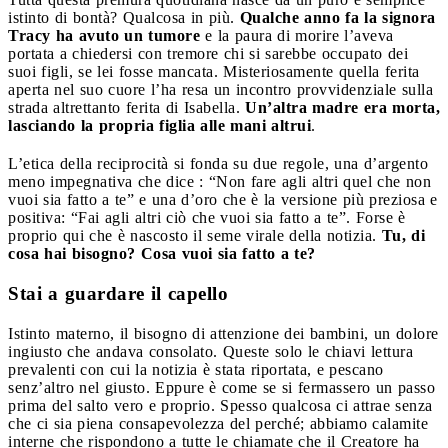
istinto di bontà? Qualcosa in più.
Qualche anno fa la signora
Tracy ha avuto un tumore
e la paura di morire l’aveva
portata a chiedersi con tremore chi si sarebbe occupato dei
suoi figli, se lei fosse mancata. Misteriosamente quella ferita
aperta nel suo cuore l’ha resa un incontro provvidenziale sulla
strada altrettanto ferita di Isabella.
Un’altra madre era morta,
lasciando la propria figlia alle mani altrui
.
L’etica della reciprocità si fonda su due regole, una d’argento
meno impegnativa che dice : “Non fare agli altri quel che non
vuoi sia fatto a te” e una d’oro che è la versione più preziosa e
positiva: “Fai agli altri ciò che vuoi sia fatto a te”. Forse è
proprio qui che è nascosto il seme virale della notizia.
Tu, di
cosa hai bisogno? Cosa vuoi sia fatto a te?
Stai a guardare il capello
Istinto materno, il bisogno di attenzione dei bambini, un dolore
ingiusto che andava consolato. Queste solo le chiavi lettura
prevalenti con cui la notizia è stata riportata, e pescano
senz’altro nel giusto. Eppure è come se si fermassero un passo
prima del salto vero e proprio. Spesso qualcosa ci attrae senza
che ci sia piena consapevolezza del perché; abbiamo calamite
interne che rispondono a tutte le chiamate che il Creatore ha