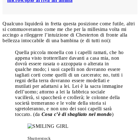
microscopio arriva all’anima
Qualcuno liquiderà in fretta questa posizione come futile, altri
si commuoveranno come me che per la millesima volta mi
accingo a rileggere l’intuizione di Chesterton di fronte alla
bellezza intoccabile di una bambina (e di tutti noi):
Quella piccola monella con i capelli ramati, che ho
appena visto trotterellare davanti a casa mia, non
dovrà essere rasata o azzoppata o alterata in
qualche modo; i suoi capelli non dovranno essere
tagliati corti come quelli di un carcerato; no, tutti i
regni della terra dovranno essere modellati e
mutilati per adattarsi a lei. Lei è la sacra immagine
dell’uomo; attorno a lei la fabbrica sociale
vacillerà, si spaccherà e crollerà; le colonne della
società tremeranno e le volte della storia si
sgretoleranno, e non uno dei suoi capelli sarà
toccato. (da
Cosa c’è di sbagliato nel mondo
)
Shutterstock