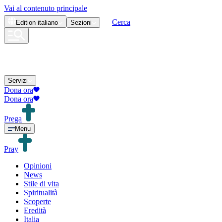
Vai al contenuto principale
Cerca
Edition
italiano
Sezioni
Servizi
Dona ora
Dona ora
Prega
Menu
Pray
Opinioni
News
Stile di vita
Spiritualità
Scoperte
Eredità
Italia