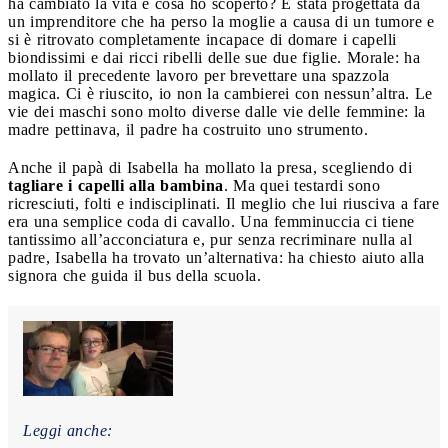
ha cambiato la vita e cosa ho scoperto? È stata progettata da
un imprenditore che ha perso la moglie a causa di un tumore e
si è ritrovato completamente incapace di domare i capelli
biondissimi e dai ricci ribelli delle sue due figlie. Morale: ha
mollato il precedente lavoro per brevettare una spazzola
magica. Ci è riuscito, io non la cambierei con nessun’altra. Le
vie dei maschi sono molto diverse dalle vie delle femmine: la
madre pettinava, il padre ha costruito uno strumento.
Anche il papà di Isabella ha mollato la presa, scegliendo di
tagliare i capelli alla bambina
. Ma quei testardi sono
ricresciuti, folti e indisciplinati. Il meglio che lui riusciva a fare
era una semplice coda di cavallo. Una femminuccia ci tiene
tantissimo all’acconciatura e, pur senza recriminare nulla al
padre, Isabella ha trovato un’alternativa: ha chiesto aiuto alla
signora che guida il bus della scuola.
Leggi anche: