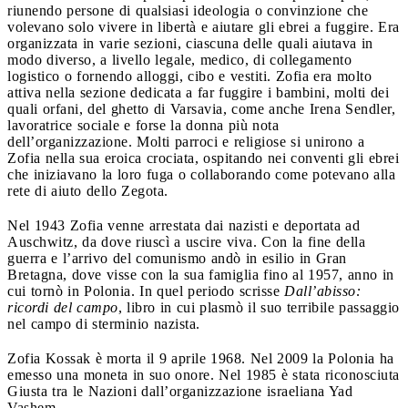
riunendo persone di qualsiasi ideologia o convinzione che
volevano solo vivere in libertà e aiutare gli ebrei a fuggire. Era
organizzata in varie sezioni, ciascuna delle quali aiutava in
modo diverso, a livello legale, medico, di collegamento
logistico o fornendo alloggi, cibo e vestiti. Zofia era molto
attiva nella sezione dedicata a far fuggire i bambini, molti dei
quali orfani, del ghetto di Varsavia, come anche Irena Sendler,
lavoratrice sociale e forse la donna più nota
dell’organizzazione. Molti parroci e religiose si unirono a
Zofia nella sua eroica crociata, ospitando nei conventi gli ebrei
che iniziavano la loro fuga o collaborando come potevano alla
rete di aiuto dello Zegota.
Nel 1943 Zofia venne arrestata dai nazisti e deportata ad
Auschwitz, da dove riuscì a uscire viva. Con la fine della
guerra e l’arrivo del comunismo andò in esilio in Gran
Bretagna, dove visse con la sua famiglia fino al 1957, anno in
cui tornò in Polonia. In quel periodo scrisse
Dall’abisso:
ricordi del campo
, libro in cui plasmò il suo terribile passaggio
nel campo di sterminio nazista.
Zofia Kossak è morta il 9 aprile 1968. Nel 2009 la Polonia ha
emesso una moneta in suo onore. Nel 1985 è stata riconosciuta
Giusta tra le Nazioni dall’organizzazione israeliana Yad
Vashem.