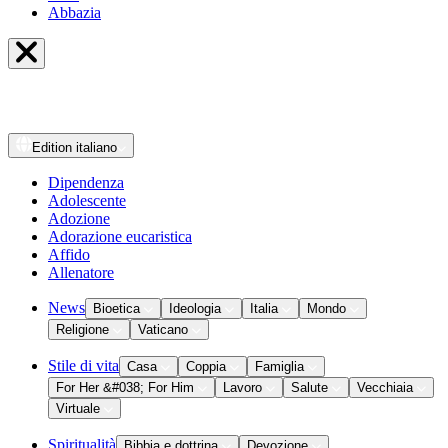
Abbazia
Edition
italiano
Dipendenza
Adolescente
Adozione
Adorazione eucaristica
Affido
Allenatore
News
Bioetica
Ideologia
Italia
Mondo
Religione
Vaticano
Stile di vita
Casa
Coppia
Famiglia
For Her &#038; For Him
Lavoro
Salute
Vecchiaia
Virtuale
Spiritualità
Bibbia e dottrina
Devozione