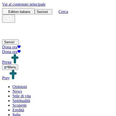
Vai al contenuto principale
Cerca
Edition
italiano
Sezioni
Servizi
Dona ora
Dona ora
Prega
Menu
Pray
Opinioni
News
Stile di vita
Spiritualità
Scoperte
Eredità
Italia