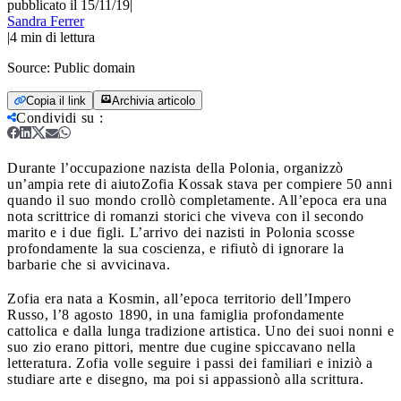
pubblicato il 15/11/19
|
Sandra Ferrer
|
4
min di lettura
Source:
Public domain
Copia il link
Archivia articolo
Condividi su
:
Durante l’occupazione nazista della Polonia, organizzò
un’ampia rete di aiuto
Zofia Kossak stava per compiere 50 anni
quando il suo mondo crollò completamente. All’epoca era una
nota scrittrice di romanzi storici che viveva con il secondo
marito e i due figli. L’arrivo dei nazisti in Polonia scosse
profondamente la sua coscienza, e rifiutò di ignorare la
barbarie che si avvicinava.
Zofia era nata a Kosmin, all’epoca territorio dell’Impero
Russo, l’8 agosto 1890, in una famiglia profondamente
cattolica e dalla lunga tradizione artistica. Uno dei suoi nonni e
suo zio erano pittori, mentre due cugine spiccavano nella
letteratura. Zofia volle seguire i passi dei familiari e iniziò a
studiare arte e disegno, ma poi si appassionò alla scrittura.