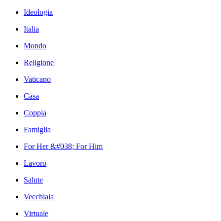
Ideologia
Italia
Mondo
Religione
Vaticano
Casa
Coppia
Famiglia
For Her &#038; For Him
Lavoro
Salute
Vecchiaia
Virtuale