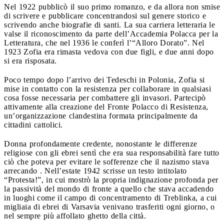
Nel 1922 pubblicò il suo primo romanzo, e da allora non smise
di scrivere e pubblicare concentrandosi sul genere storico e
scrivendo anche biografie di santi. La sua carriera letteraria le
valse il riconoscimento da parte dell’Accademia Polacca per la
Letteratura, che nel 1936 le conferì l’“Alloro Dorato”. Nel
1923 Zofia era rimasta vedova con due figli, e due anni dopo
si era risposata.
Poco tempo dopo l’arrivo dei Tedeschi in Polonia, Zofia si
mise in contatto con la resistenza per collaborare in qualsiasi
cosa fosse necessaria per combattere gli invasori. Partecipò
attivamente alla creazione del Fronte Polacco di Resistenza,
un’organizzazione clandestina formata principalmente da
cittadini cattolici.
Donna profondamente credente, nonostante le differenze
religiose con gli ebrei sentì che era sua responsabilità fare tutto
ciò che poteva per evitare le sofferenze che il nazismo stava
arrecando . Nell’estate 1942 scrisse un testo intitolato
“Protesta!”, in cui mostrò la propria indignazione profonda per
la passività del mondo di fronte a quello che stava accadendo
in luoghi come il campo di concentramento di Treblinka, a cui
migliaia di ebrei di Varsavia venivano trasferiti ogni giorno, o
nel sempre più affollato ghetto della città.