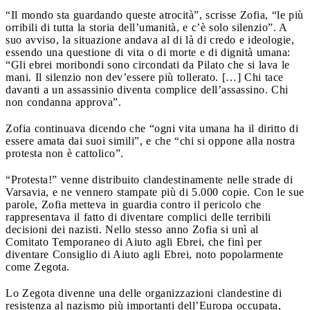
“Il mondo sta guardando queste atrocità”, scrisse Zofia, “le più
orribili di tutta la storia dell’umanità, e c’è solo silenzio”. A
suo avviso, la situazione andava al di là di credo e ideologie,
essendo una questione di vita o di morte e di dignità umana:
“Gli ebrei moribondi sono circondati da Pilato che si lava le
mani. Il silenzio non dev’essere più tollerato. […] Chi tace
davanti a un assassinio diventa complice dell’assassino. Chi
non condanna approva”.
Zofia continuava dicendo che “ogni vita umana ha il diritto di
essere amata dai suoi simili”, e che “chi si oppone alla nostra
protesta non è cattolico”.
“Protesta!” venne distribuito clandestinamente nelle strade di
Varsavia, e ne vennero stampate più di 5.000 copie. Con le sue
parole, Zofia metteva in guardia contro il pericolo che
rappresentava il fatto di diventare complici delle terribili
decisioni dei nazisti. Nello stesso anno Zofia si unì al
Comitato Temporaneo di Aiuto agli Ebrei, che finì per
diventare Consiglio di Aiuto agli Ebrei, noto popolarmente
come Zegota.
Lo Zegota divenne una delle organizzazioni clandestine di
resistenza al nazismo più importanti dell’Europa occupata,