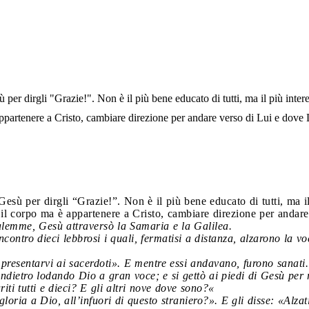
 per dirgli "Grazie!". Non è il più bene educato di tutti, ma il più inter
appartenere a Cristo, cambiare direzione per andare verso di Lui e dove L
esù per dirgli “Grazie!”. Non è il più bene educato di tutti, ma il
 il corpo ma è appartenere a Cristo, cambiare direzione per andare
alemme, Gesù attraversò la Samaria e la Galilea.
ncontro dieci lebbrosi i quali, fermatisi a distanza,
alzarono la vo
presentarvi ai sacerdoti». E mentre essi andavano, furono sanati.
 indietro lodando Dio a gran voce;
e si gettò ai piedi di Gesù per
ti tutti e dieci? E gli altri nove dove sono?«
gloria a Dio, all’infuori di questo straniero?».
E gli disse:
«Alzat