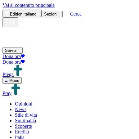
Vai al contenuto principale
Cerca
Edition
italiano
Sezioni
Servizi
Dona ora
Dona ora
Prega
Menu
Pray
Opinioni
News
Stile di vita
Spiritualità
Scoperte
Eredità
Italia