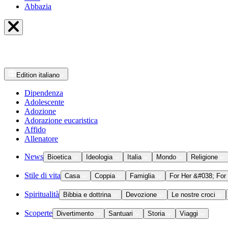
Abbazia
Edition
italiano
Dipendenza
Adolescente
Adozione
Adorazione eucaristica
Affido
Allenatore
News
Bioetica
Ideologia
Italia
Mondo
Religione
Stile di vita
Casa
Coppia
Famiglia
For Her &#038; For
Spiritualità
Bibbia e dottrina
Devozione
Le nostre croci
Scoperte
Divertimento
Santuari
Storia
Viaggi