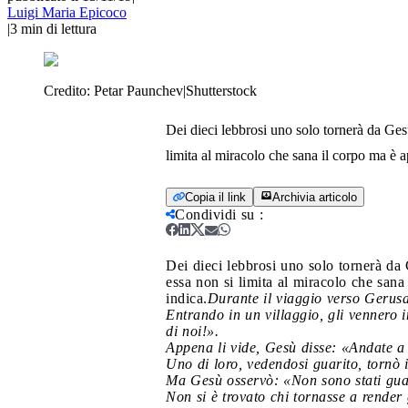
Luigi Maria Epicoco
|
3
min di lettura
Credito:
Petar Paunchev|Shutterstock
Dei dieci lebbrosi uno solo tornerà da Gesù
limita al miracolo che sana il corpo ma è 
Copia il link
Archivia articolo
Condividi su
:
Dei dieci lebbrosi uno solo tornerà da G
essa non si limita al miracolo che sana
indica.
Durante il viaggio verso Gerus
Entrando in un villaggio, gli vennero i
di noi!».
Appena li vide, Gesù disse: «Andate a 
Uno di loro, vedendosi guarito, tornò
Ma Gesù osservò: «Non sono stati guari
Non si è trovato chi tornasse a render 