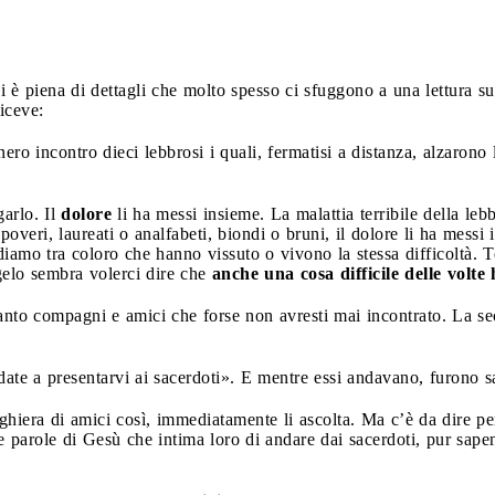
 è piena di dettagli che molto spesso ci sfuggono a una lettura sup
iceve:
nero incontro dieci lebbrosi i quali, fermatisi a distanza, alzaron
arlo. Il
dolore
li ha messi insieme. La malattia terribile della le
overi, laureati o analfabeti, biondi o bruni, il dolore li ha messi 
iamo tra coloro che hanno vissuto o vivono la stessa difficoltà. T
gelo sembra volerci dire che
anche una cosa difficile delle volte
anto compagni e amici che forse non avresti mai incontrato. La seco
ate a presentarvi ai sacerdoti». E mentre essi andavano, furono sa
ghiera di amici così, immediatamente li ascolta. Ma c’è da dire pe
 parole di Gesù che intima loro di andare dai sacerdoti, pur sape