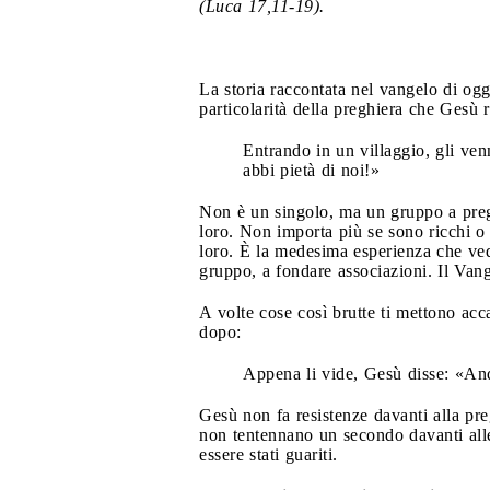
(Luca 17,11-19).
La storia raccontata nel vangelo di oggi
particolarità della preghiera che Gesù r
Entrando in un villaggio, gli ven
abbi pietà di noi!»
Non è un singolo, ma un gruppo a preg
loro. Non importa più se sono ricchi o p
loro. È la medesima esperienza che ved
gruppo, a fondare associazioni. Il Van
A volte cose così brutte ti mettono acc
dopo:
Appena li vide, Gesù disse: «And
Gesù non fa resistenze davanti alla pre
non tentennano un secondo davanti alle
essere stati guariti.