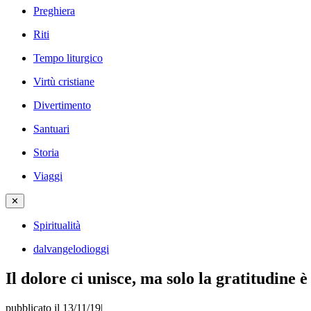
Preghiera
Riti
Tempo liturgico
Virtù cristiane
Divertimento
Santuari
Storia
Viaggi
✕
Spiritualità
dalvangelodioggi
Il dolore ci unisce, ma solo la gratitudine è
pubblicato il 13/11/19
|