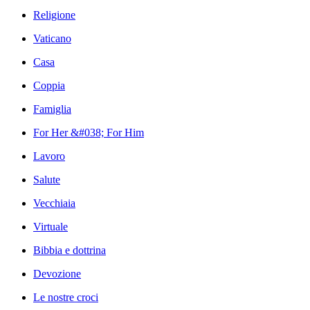
Religione
Vaticano
Casa
Coppia
Famiglia
For Her &#038; For Him
Lavoro
Salute
Vecchiaia
Virtuale
Bibbia e dottrina
Devozione
Le nostre croci