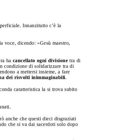
erficiale. Innanzitutto c’è la
o la voce, dicendo: «Gesù maestro,
bbra ha
cancellato ogni divisione
tra di
in condizione di solidarizzare tra di
endono a mettersi insieme, a fare
 ha dei risvolti inimmaginabili
.
nda caratteristica la si trova subito
nati.
rò anche che questi dieci disgraziati
ndo che si va dai sacerdoti solo dopo