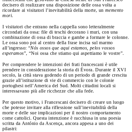
decisero di realizzare una disposizione delle ossa volta a
ricordare ai visitatori l’inevitabilità della morte, un
memento
mori
.
I visitatori che entrano nella cappella sono letteralmente
circondati da ossa: file di teschi decorano i muri, con una
combinazione di ossa di braccia e gambe a formare le colonne.
Le ossa sono poi al centro della frase incisa sul marmo
all’ingresso: “
Nós ossos que aqui estamos, pelos vossos
esperamos
”, “Noi ossa che stiamo qui aspettiamo le vostre”.
Per comprendere le intenzioni dei frati francescani è utile
prendere in considerazione la storia di Évora. Durante il XVI
secolo, la città stava godendo di un periodo di grande crescita
grazie all’istituzione di vie di commercio con le colonie
portoghesi nell’America del Sud. Molti cittadini locali si
interessavano più alle ricchezze che alla fede.
Per questo motivo, i Francescani decisero di creare un luogo
che potesse invitare alla riflessione sull’inevitabilità della
morte e delle sue implicazioni per il nostro comportamento
come cattolici. Questa intenzione è racchiusa in una poesia
scritta da António da Ascença, ancora appesa a uno dei
pilastri: