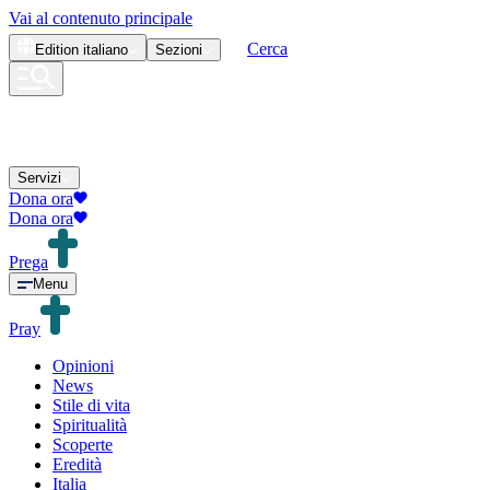
Vai al contenuto principale
Cerca
Edition
italiano
Sezioni
Servizi
Dona ora
Dona ora
Prega
Menu
Pray
Opinioni
News
Stile di vita
Spiritualità
Scoperte
Eredità
Italia