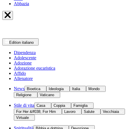
Abbazia
Edition
italiano
Dipendenza
Adolescente
Adozione
Adorazione eucaristica
Affido
Allenatore
News
Bioetica
Ideologia
Italia
Mondo
Religione
Vaticano
Stile di vita
Casa
Coppia
Famiglia
For Her &#038; For Him
Lavoro
Salute
Vecchiaia
Virtuale
Spiritualità
Bibbia e dottrina
Devozione