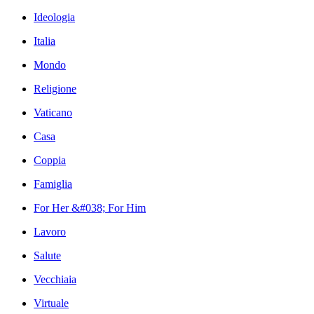
Ideologia
Italia
Mondo
Religione
Vaticano
Casa
Coppia
Famiglia
For Her &#038; For Him
Lavoro
Salute
Vecchiaia
Virtuale