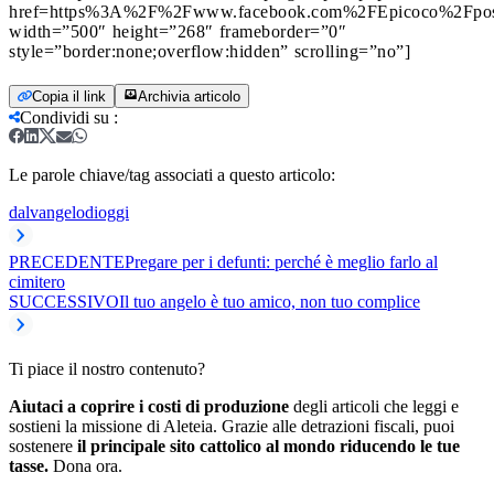
href=https%3A%2F%2Fwww.facebook.com%2FEpicoco%2Fpo
width=”500″ height=”268″ frameborder=”0″
style=”border:none;overflow:hidden” scrolling=”no”]
Copia il link
Archivia articolo
Condividi su
:
Le parole chiave/tag associati a questo articolo:
dalvangelodioggi
PRECEDENTE
Pregare per i defunti: perché è meglio farlo al
cimitero
SUCCESSIVO
Il tuo angelo è tuo amico, non tuo complice
Ti piace il nostro contenuto?
Aiutaci a coprire i costi di produzione
degli articoli che leggi e
sostieni la missione di Aleteia. Grazie alle detrazioni fiscali, puoi
sostenere
il principale sito cattolico al mondo riducendo le tue
tasse.
Dona ora.