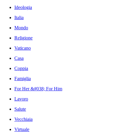
Ideologia
Italia
Mondo
Religione
Vaticano
Casa
Coppia
Famiglia
For Her &#038; For Him
Lavoro
Salute
Vecchiaia
Virtuale