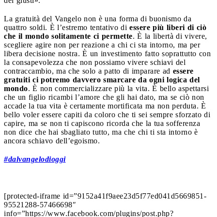
dei giusti».
La gratuità del Vangelo non è una forma di buonismo da
quattro soldi. È l’estremo tentativo di
essere più liberi di ciò
che il mondo solitamente ci permette
. È la libertà di vivere,
scegliere agire non per reazione a chi ci sta intorno, ma per
libera decisione nostra. È un investimento fatto soprattutto con
la consapevolezza che non possiamo vivere schiavi del
contraccambio, ma che solo a patto di imparare ad
essere
gratuiti ci potremo davvero smarcare da ogni logica del
mondo
. È non commercializzare più la vita. È bello aspettarsi
che un figlio ricambi l’amore che gli hai dato, ma se ciò non
accade la tua vita è certamente mortificata ma non perduta. È
bello voler essere capiti da coloro che ti sei sempre sforzato di
capire, ma se non ti capiscono ricorda che la tua sofferenza
non dice che hai sbagliato tutto, ma che chi ti sta intorno è
ancora schiavo dell’egoismo.
#
dalvangelodioggi
[protected-iframe id=”9152a41f9aee23d5f77ed041d5669851-
95521288-57466698″
info=”https://www.facebook.com/plugins/post.php?