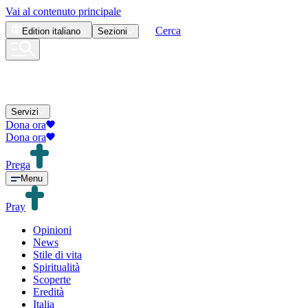
Vai al contenuto principale
Cerca
Edition
italiano
Sezioni
Servizi
Dona ora
Dona ora
Prega
Menu
Pray
Opinioni
News
Stile di vita
Spiritualità
Scoperte
Eredità
Italia