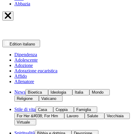
Abbazia
Edition
italiano
Dipendenza
Adolescente
Adozione
Adorazione eucaristica
Affido
Allenatore
News
Bioetica
Ideologia
Italia
Mondo
Religione
Vaticano
Stile di vita
Casa
Coppia
Famiglia
For Her &#038; For Him
Lavoro
Salute
Vecchiaia
Virtuale
Spiritualità
Bibbia e dottrina
Devozione