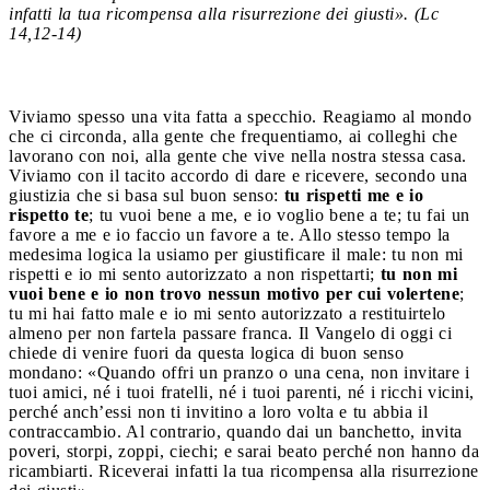
infatti la tua ricompensa alla risurrezione dei giusti». (
Lc
14,12-14)
Viviamo spesso una vita fatta a specchio. Reagiamo al mondo
che ci circonda, alla gente che frequentiamo, ai colleghi che
lavorano con noi, alla gente che vive nella nostra stessa casa.
Viviamo con il tacito accordo di dare e ricevere, secondo una
giustizia che si basa sul buon senso:
tu rispetti me e io
rispetto te
; tu vuoi bene a me, e io voglio bene a te; tu fai un
favore a me e io faccio un favore a te. Allo stesso tempo la
medesima logica la usiamo per giustificare il ma
le: tu non mi
rispetti e io mi sento autorizzato a non rispettarti;
tu non mi
vuoi bene e io non trovo nessun motivo per cui volertene
;
tu mi hai fatto male e io mi sento autorizzato a restituirtelo
almeno per non fartela passare franca. Il Vangelo di oggi ci
chiede di venire fuori da questa logica di buon senso
mondano: «Quando offri un pranzo o una cena, non invitare i
tuoi amici, né i tuoi fratelli, né i tuoi parenti, né i ricchi vicini,
perché anch’essi non ti invitino a loro volta e tu abbia il
contraccambio. Al contrario, quando dai un banchetto, invita
poveri, storpi, zoppi, ciechi; e sarai beato perché non hanno da
ricambiarti. Riceverai infatti la tua ricompensa alla risurrezione