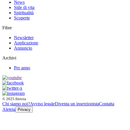
News
Stile di vita
Spiritualità
Scoperte
Fibre
Newsletter
Applicazione
Annuncio
Archivi
Per anno
© 2025 Aleteia
Chi siamo noi?
Avviso legale
Diventa un inserzionista
Contatta
Aleteia
Privacy