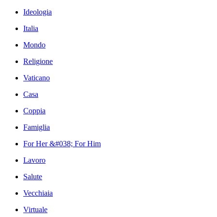
Ideologia
Italia
Mondo
Religione
Vaticano
Casa
Coppia
Famiglia
For Her &#038; For Him
Lavoro
Salute
Vecchiaia
Virtuale