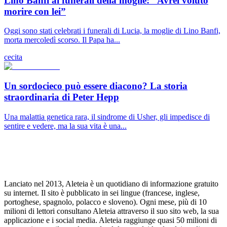
Lino Banfi ai funerali della moglie: “Avrei voluto
morire con lei”
Oggi sono stati celebrati i funerali di Lucia, la moglie di Lino Banfi,
morta mercoledì scorso. Il Papa ha...
cecita
Un sordocieco può essere diacono? La storia
straordinaria di Peter Hepp
Una malattia genetica rara, il sindrome di Usher, gli impedisce di
sentire e vedere, ma la sua vita è una...
Lanciato nel 2013, Aleteia è un quotidiano di informazione gratuito
su internet. Il sito è pubblicato in sei lingue (francese, inglese,
portoghese, spagnolo, polacco e sloveno). Ogni mese, più di 10
milioni di lettori consultano Aleteia attraverso il suo sito web, la sua
applicazione e i social media. Aleteia raggiunge quasi 50 milioni di