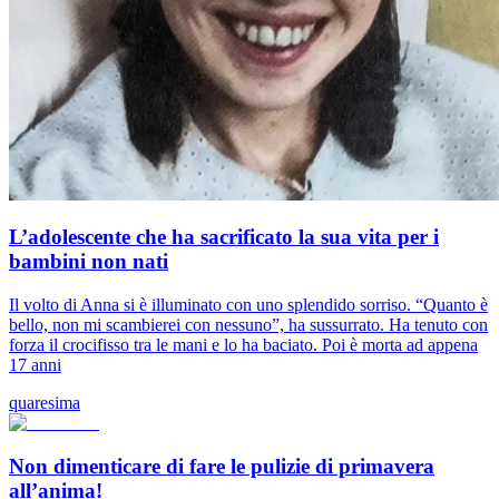
L’adolescente che ha sacrificato la sua vita per i
bambini non nati
Il volto di Anna si è illuminato con uno splendido sorriso. “Quanto è
bello, non mi scambierei con nessuno”, ha sussurrato. Ha tenuto con
forza il crocifisso tra le mani e lo ha baciato. Poi è morta ad appena
17 anni
quaresima
Non dimenticare di fare le pulizie di primavera
all’anima!