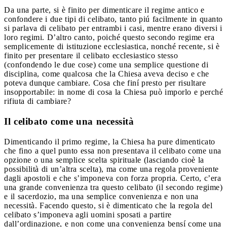
Da una parte, si è finito per dimenticare il regime antico e
confondere i due tipi di celibato, tanto piú facilmente in quanto
si parlava di celibato per entrambi i casi, mentre erano diversi i
loro regimi. D’altro canto, poiché questo secondo regime era
semplicemente di istituzione ecclesiastica, nonché recente, si è
finito per presentare il celibato ecclesiastico stesso
(confondendo le due cose) come una semplice questione di
disciplina, come qualcosa che la Chiesa aveva deciso e che
poteva dunque cambiare. Cosa che finí presto per risultare
insopportabile: in nome di cosa la Chiesa può imporlo e perché
rifiuta di cambiare?
Il celibato come una necessità
Dimenticando il primo regime, la Chiesa ha pure dimenticato
che fino a quel punto essa non presentava il celibato come una
opzione o una semplice scelta spirituale (lasciando cioè la
possibilità di un’altra scelta), ma come una regola proveniente
dagli apostoli e che s’imponeva con forza propria. Certo, c’era
una grande convenienza tra questo celibato (il secondo regime)
e il sacerdozio, ma una semplice convenienza e non una
necessità. Facendo questo, si è dimenticato che la regola del
celibato s’imponeva agli uomini sposati a partire
dall’ordinazione, e non come una convenienza bensí come una