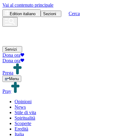
Vai al contenuto principale
Cerca
Edition
italiano
Sezioni
Servizi
Dona ora
Dona ora
Prega
Menu
Pray
Opinioni
News
Stile di vita
Spiritualità
Scoperte
Eredità
Italia