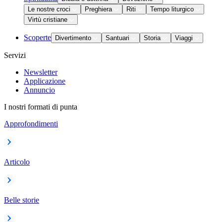
Le nostre croci
Preghiera
Riti
Tempo liturgico
Virtù cristiane
Scoperte
Divertimento
Santuari
Storia
Viaggi
Servizi
Newsletter
Applicazione
Annuncio
I nostri formati di punta
Approfondimenti
Articolo
Belle storie