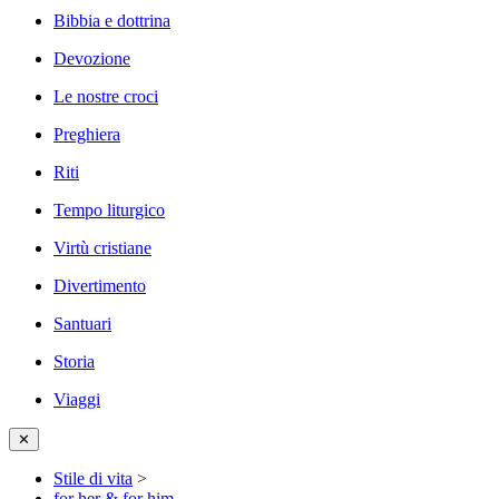
Bibbia e dottrina
Devozione
Le nostre croci
Preghiera
Riti
Tempo liturgico
Virtù cristiane
Divertimento
Santuari
Storia
Viaggi
✕
Stile di vita
>
for her & for him