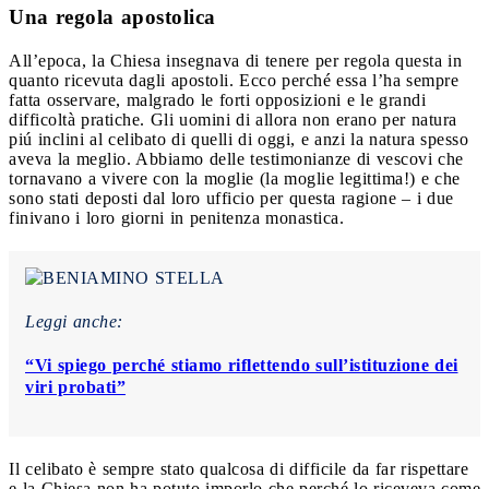
Una regola apostolica
All’epoca, la Chiesa insegnava di tenere per regola questa in
quanto ricevuta dagli apostoli. Ecco perché essa l’ha sempre
fatta osservare, malgrado le forti opposizioni e le grandi
difficoltà pratiche. Gli uomini di allora non erano per natura
piú inclini al celibato di quelli di oggi, e anzi la natura spesso
aveva la meglio. Abbiamo delle testimonianze di vescovi che
tornavano a vivere con la moglie (la moglie legittima!) e che
sono stati deposti dal loro ufficio per questa ragione – i due
finivano i loro giorni in penitenza monastica.
Leggi anche:
“Vi spiego perché stiamo riflettendo sull’istituzione dei
viri probati”
Il celibato è sempre stato qualcosa di difficile da far rispettare
e la Chiesa non ha potuto imporlo che perché lo riceveva come