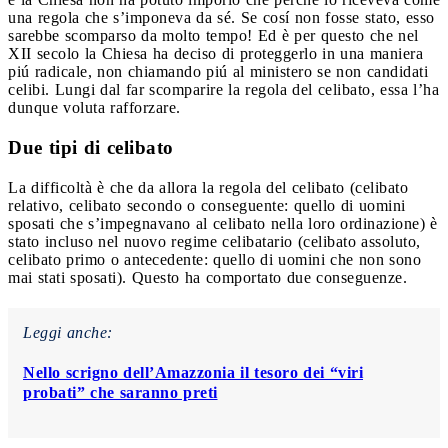
una regola che s’imponeva da sé. Se cosí non fosse stato, esso
sarebbe scomparso da molto tempo! Ed è per questo che nel
XII secolo la Chiesa ha deciso di proteggerlo in una maniera
piú radicale, non chiamando piú al ministero se non candidati
celibi. Lungi dal far scomparire la regola del celibato, essa l’ha
dunque voluta rafforzare.
Due tipi di celibato
La difficoltà è che da allora la regola del celibato (celibato
relativo, celibato secondo o conseguente: quello di uomini
sposati che s’impegnavano al celibato nella loro ordinazione) è
stato incluso nel nuovo regime celibatario (celibato assoluto,
celibato primo o antecedente: quello di uomini che non sono
mai stati sposati). Questo ha comportato due conseguenze.
Leggi anche:
Nello scrigno dell’Amazzonia il tesoro dei “viri
probati” che saranno preti