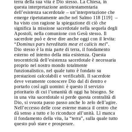
terra della sua vita è Dio stesso. La Chiesa, in
questa interpretazione anticotestamentaria
dell’esistenza sacerdotale – un’interpretazione che
emerge ripetutamente anche nel Salmo 118 [119] –
ha visto con ragione la spiegazione di ciò che
significa la missione sacerdotale nella sequela degli
Apostoli, nella comunione con Gesù stesso. Il
sacerdote può e deve dire anche oggi con il levita:
“
Dominus pars hereditatis meæ et calicis mei
”.
Dio stesso è la mia parte di terra, il fondamento
esterno ed interno della mia esistenza. Questa
teocentricità dell’esistenza sacerdotale è necessaria
proprio nel nostro mondo totalmente
funzionalistico, nel quale tutto è fondato su
prestazioni calcolabili e verificabili. Il sacerdote
deve veramente conoscere Dio dal di dentro e
portarlo così agli uomini: è questo il servizio
prioritario di cui l’umanità di oggi ha bisogno. Se
in una vita sacerdotale si perde questa centralità di
Dio, si svuota passo passo anche lo zelo dell’agire.
Nell’eccesso delle cose esterne manca il centro che
dà senso a tutto e lo riconduce all’unità. Lì manca
il fondamento della vita, la “terra”, sulla quale tutto
questo può stare e prosperare.