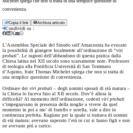
Michelet spiega che non si tratta di una semplice questione di
convenienza.
Copia il link
Archivia articolo
Condividi su
:
L’Assemblea Speciale del Sinodo sull’Amazzonia ha evocato
la possibilità di giungere localmente all’ordinazione di “viri
probati”. Le ragioni dell’abbandono di questa pratica dalla
Chiesa latina nel XII secolo sono scarsamente note. Professore
di teologia alla Pontificia Università di San Tommaso
d’Aquino, frate Thomas Michelet spiega che non si tratta di
una semplice questione di convenienza.
Ordinare dei
viri probati
– degli uomini sposati di età matura –
la Chiesa lo faceva fino al XII secolo. Dov’è allora la
difficoltà? Al momento dell’ordinazione, codesti
viri probati
s’impegnavano in presenza della moglie a vivere da quel
momento in poi a mo’ di fratello e sorella, vale a dire in
continenza perfetta. Ragione per la quale si trattava di uomini
di età matura: avevano superato l’età in cui si fanno figli e non
ne avevano piú a carico.