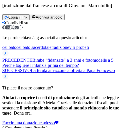
[traduzione dal francese a cura di Giovanni Marcotullio]
Copia il link
Archivia articolo
Condividi su
:
Le parole chiave/tag associati a questo articolo:
celibato
celibato sacerdotale
tradizione
viri probati
PRECEDENTE
Bimbe "fidanzate" a 3 anni e fotomodelle a 5.
Perché togliere l'infanzia prima del tempo?
SUCCESSIVO
La ferula amazzonica offerta a Papa Francesco
Ti piace il nostro contenuto?
Aiutaci a coprire i costi di produzione
degli articoli che leggi e
sostieni la missione di Aleteia. Grazie alle detrazioni fiscali, puoi
sostenere
il principale sito cattolico al mondo riducendo le tue
tasse.
Dona ora.
Faccio una donazione adesso
( Con detrazione fiscale )