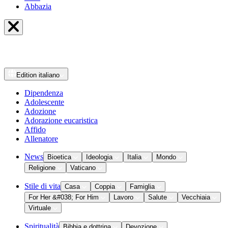
Abbazia
Edition
italiano
Dipendenza
Adolescente
Adozione
Adorazione eucaristica
Affido
Allenatore
News
Bioetica
Ideologia
Italia
Mondo
Religione
Vaticano
Stile di vita
Casa
Coppia
Famiglia
For Her &#038; For Him
Lavoro
Salute
Vecchiaia
Virtuale
Spiritualità
Bibbia e dottrina
Devozione