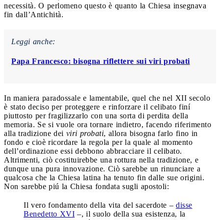
necessità. O perlomeno questo è quanto la Chiesa insegnava
fin dall’Antichità.
Leggi anche:
Papa Francesco: bisogna riflettere sui viri probati
In maniera paradossale e lamentabile, quel che nel XII secolo
è stato deciso per proteggere e rinforzare il celibato finí
piuttosto per fragilizzarlo con una sorta di perdita della
memoria. Se si vuole ora tornare indietro, facendo riferimento
alla tradizione dei
viri probati
, allora bisogna farlo fino in
fondo e cioè ricordare la regola per la quale al momento
dell’ordinazione essi debbono abbracciare il celibato.
Altrimenti, ciò costituirebbe una rottura nella tradizione, e
dunque una pura innovazione. Ciò sarebbe un rinunciare a
qualcosa che la Chiesa latina ha tenuto fin dalle sue origini.
Non sarebbe piú la Chiesa fondata sugli apostoli:
Il vero fondamento della vita del sacerdote –
disse
Benedetto XVI
–, il suolo della sua esistenza, la