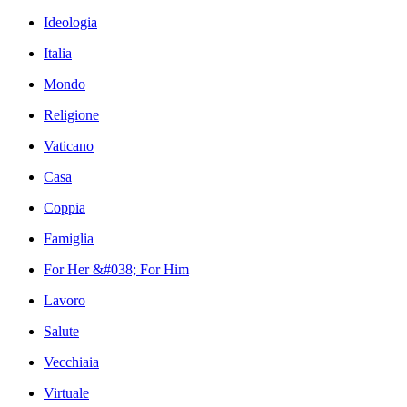
Ideologia
Italia
Mondo
Religione
Vaticano
Casa
Coppia
Famiglia
For Her &#038; For Him
Lavoro
Salute
Vecchiaia
Virtuale