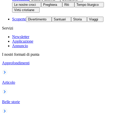
Le nostre croci
Preghiera
Riti
Tempo liturgico
Virtù cristiane
Scoperte
Divertimento
Santuari
Storia
Viaggi
Servizi
Newsletter
Applicazione
Annuncio
I nostri formati di punta
Approfondimenti
Articolo
Belle storie