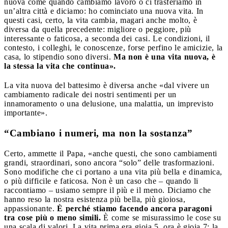
nuova come quando cambiamo lavoro o ci trasferiamo in
un’altra città e diciamo: ho cominciato una nuova vita. In
questi casi, certo, la vita cambia, magari anche molto, è
diversa da quella precedente: migliore o peggiore, più
interessante o faticosa, a seconda dei casi. Le condizioni, il
contesto, i colleghi, le conoscenze, forse perfino le amicizie, la
casa, lo stipendio sono diversi.
Ma non è una vita nuova, è
la stessa la vita che continua».
La vita nuova del battesimo è diversa anche «dal vivere un
cambiamento radicale dei nostri sentimenti per un
innamoramento o una delusione, una malattia, un imprevisto
importante».
“Cambiano i numeri, ma non la sostanza”
Certo, ammette il Papa, «anche questi, che sono cambiamenti
grandi, straordinari, sono ancora “solo” delle trasformazioni.
Sono modifiche che ci portano a una vita più bella e dinamica,
o più difficile e faticosa. Non è un caso che – quando li
raccontiamo – usiamo sempre il più e il meno. Diciamo che
hanno reso la nostra esistenza più bella, più gioiosa,
appassionante.
È perché stiamo facendo ancora paragoni
tra cose più o meno simili.
È come se misurassimo le cose su
una scala di valori. La vita prima era gioia 5, ora è gioia 7; la