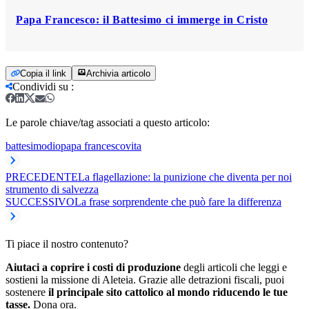
Papa Francesco: il Battesimo ci immerge in Cristo
Copia il link
Archivia articolo
Condividi su
:
Le parole chiave/tag associati a questo articolo:
battesimo
dio
papa francesco
vita
PRECEDENTE
La flagellazione: la punizione che diventa per noi
strumento di salvezza
SUCCESSIVO
La frase sorprendente che può fare la differenza
Ti piace il nostro contenuto?
Aiutaci a coprire i costi di produzione
degli articoli che leggi e
sostieni la missione di Aleteia. Grazie alle detrazioni fiscali, puoi
sostenere
il principale sito cattolico al mondo riducendo le tue
tasse.
Dona ora.