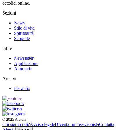
cattolici online.
Sezioni
News
Stile di vita
Spiritualità
Scoperte
Fibre
Newsletter
Applicazione
Annuncio
Archivi
Per anno
© 2025 Aleteia
Chi siamo noi?
Avviso legale
Diventa un inserzionista
Contatta
Aleteia