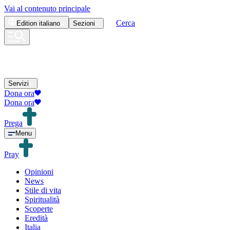
Vai al contenuto principale
Cerca
Edition
italiano
Sezioni
Servizi
Dona ora
Dona ora
Prega
Menu
Pray
Opinioni
News
Stile di vita
Spiritualità
Scoperte
Eredità
Italia