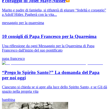
e coraggio di Josef Mayr-Nusser
Marito e padre di famiglia, si rifiuterà di giurare “fedeltà e coraggio”
a Adolf Hitler. Pagherà con la vita...
messaggio per la quaresima
10 consigli di Papa Francesco per la Quaresima
Una riflessione da ogni Messaggio per la Quaresima di Papa
Francesco dall'inizio del suo pontificato
papa francesco
“Prego lo Spirito Santo?” La domanda del Papa
per noi oggi
Ciascuno si chieda se si apre alla luce dello Spirito Santo, e se Gli dà
spazio nella propria vita
bambina