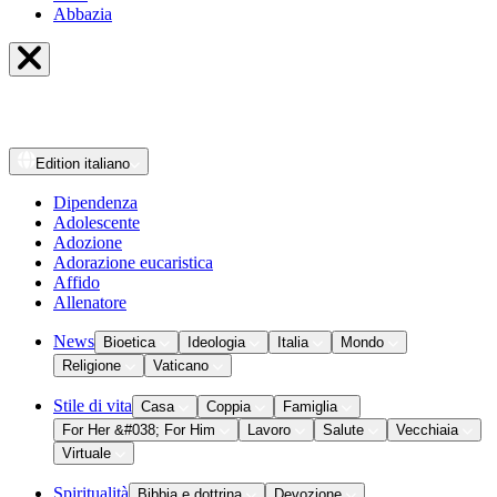
Abbazia
Edition
italiano
Dipendenza
Adolescente
Adozione
Adorazione eucaristica
Affido
Allenatore
News
Bioetica
Ideologia
Italia
Mondo
Religione
Vaticano
Stile di vita
Casa
Coppia
Famiglia
For Her &#038; For Him
Lavoro
Salute
Vecchiaia
Virtuale
Spiritualità
Bibbia e dottrina
Devozione