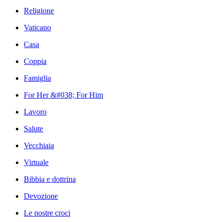
Religione
Vaticano
Casa
Coppia
Famiglia
For Her &#038; For Him
Lavoro
Salute
Vecchiaia
Virtuale
Bibbia e dottrina
Devozione
Le nostre croci