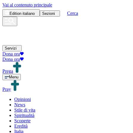
Vai al contenuto principale
Cerca
Edition
italiano
Sezioni
Servizi
Dona ora
Dona ora
Prega
Menu
Pray
Opinioni
News
Stile di vita
Spiritualità
Scoperte
Eredità
Italia