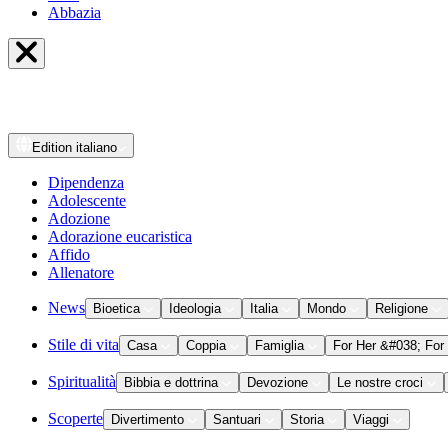
Abbazia
Edition
italiano
Dipendenza
Adolescente
Adozione
Adorazione eucaristica
Affido
Allenatore
News
Bioetica
Ideologia
Italia
Mondo
Religione
Stile di vita
Casa
Coppia
Famiglia
For Her &#038; For
Spiritualità
Bibbia e dottrina
Devozione
Le nostre croci
Scoperte
Divertimento
Santuari
Storia
Viaggi