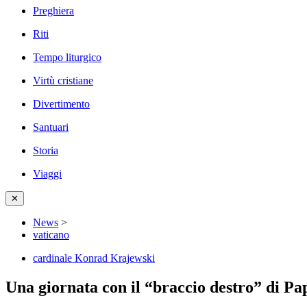
Preghiera
Riti
Tempo liturgico
Virtù cristiane
Divertimento
Santuari
Storia
Viaggi
✕
News
>
vaticano
cardinale Konrad Krajewski
Una giornata con il “braccio destro” di Pa