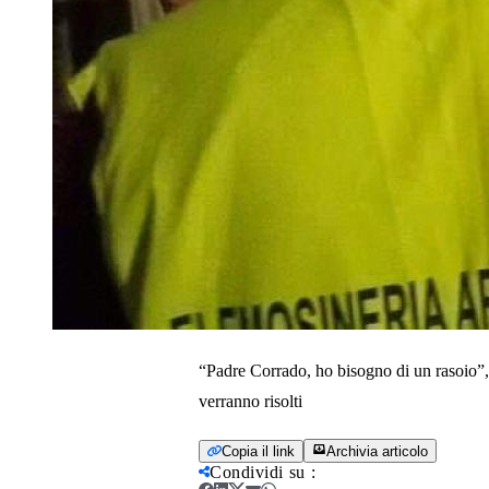
“Padre Corrado, ho bisogno di un rasoio”,
verranno risolti
Copia il link
Archivia articolo
Condividi su
: