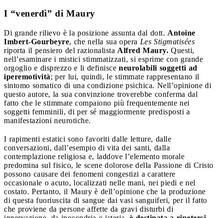
I “venerdì” di Maury
Di grande rilievo è la posizione assunta dal dott.
Antoine
Imbert-Gourbeyre
, che nella sua opera
Les Stigmatisées
riporta il pensiero del razionalista
Alfred Maury.
Questi,
nell’esaminare i mistici stimmatizzati, si esprime con grande
orgoglio e disprezzo e li definisce
neurolabili soggetti ad
iperemotività
; per lui, quindi, le stimmate rappresentano il
sintomo somatico di una condizione psichica. Nell’opinione di
questo autore, la sua convinzione troverebbe conferma dal
fatto che le stimmate compaiono più frequentemente nei
soggetti femminili, di per sé maggiormente predisposti a
manifestazioni neurotiche.
I rapimenti estatici sono favoriti dalle letture, dalle
conversazioni, dall’esempio di vita dei santi, dalla
contemplazione religiosa e, laddove l’elemento morale
predomina sul fisico, le scene dolorose della Passione di Cristo
possono causare dei fenomeni congestizi a carattere
occasionale o acuto, localizzati nelle mani, nei piedi e nel
costato. Pertanto, il Maury è dell’opinione che la produzione
di questa fuoriuscita di sangue dai vasi sanguiferi, per il fatto
che proviene da persone affette da gravi disturbi di
innervazione, da ipocondria o isteria,
è destinata a ripetersi