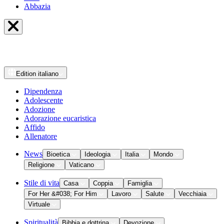
Abbazia
Edition
italiano
Dipendenza
Adolescente
Adozione
Adorazione eucaristica
Affido
Allenatore
News
Bioetica
Ideologia
Italia
Mondo
Religione
Vaticano
Stile di vita
Casa
Coppia
Famiglia
For Her &#038; For Him
Lavoro
Salute
Vecchiaia
Virtuale
Spiritualità
Bibbia e dottrina
Devozione