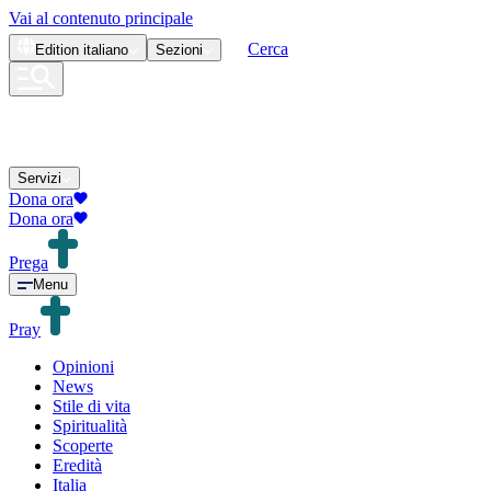
Vai al contenuto principale
Cerca
Edition
italiano
Sezioni
Servizi
Dona ora
Dona ora
Prega
Menu
Pray
Opinioni
News
Stile di vita
Spiritualità
Scoperte
Eredità
Italia