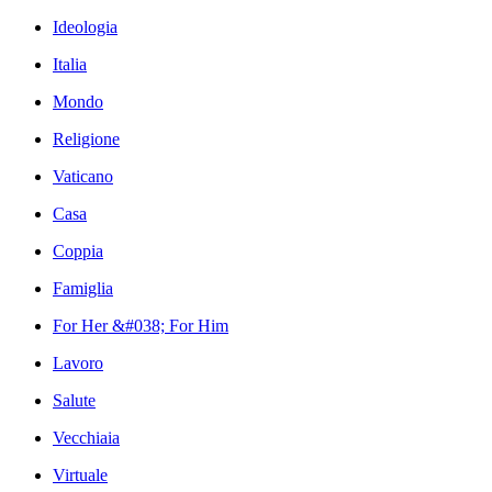
Ideologia
Italia
Mondo
Religione
Vaticano
Casa
Coppia
Famiglia
For Her &#038; For Him
Lavoro
Salute
Vecchiaia
Virtuale