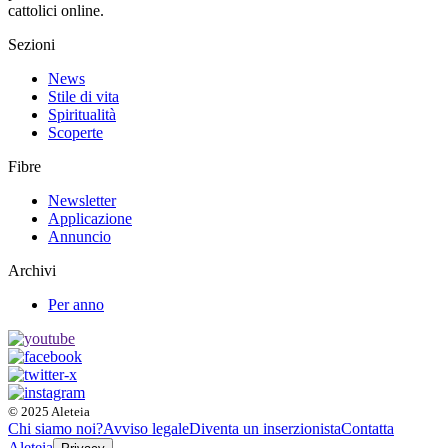
cattolici online.
Sezioni
News
Stile di vita
Spiritualità
Scoperte
Fibre
Newsletter
Applicazione
Annuncio
Archivi
Per anno
© 2025 Aleteia
Chi siamo noi?
Avviso legale
Diventa un inserzionista
Contatta
Aleteia