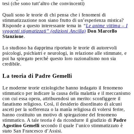
tesi (che sono tutt’altro che convincenti)
Quali sono le teorie di chi pensa che i fenomeni di
stimmatizzazione non siano frutto di un’esperienza mistica?
Risponde a questo interessante tema in
“
Le anime vittima – I
veggenti stigmatizzati” (edizioni Ancilla)
Don Marcello
Stanzione
.
Lo studioso ha dapprima riportato le teorie di autorevoli
psicologi, psichiatri e neurologi, in relazione alle stimmate, e
poi ha spiegato perché questo loro razionalismo non sia
credibile.
La teoria di Padre Gemelli
Le moderne teorie eziologiche hanno indagato il fenomeno
stimmatico per indicare la causa della malattia e il meccanismo
con cui essa opera, attribuendosi un merito: sconfiggere il
fanatismo religioso. Così, il desiderio disordinato di alcuni
asceti per la sofferenza o la manìa religiosa di volersi ferire,
hanno costituito un motivo di spiegazione del fenomeno
stimmatico. A tale teoria è da ricondurre il giudizio di
Padre
Agostino Gemelli
secondo il quale l’unico stimmatizzato è
stato San Francesco d’Assisi.