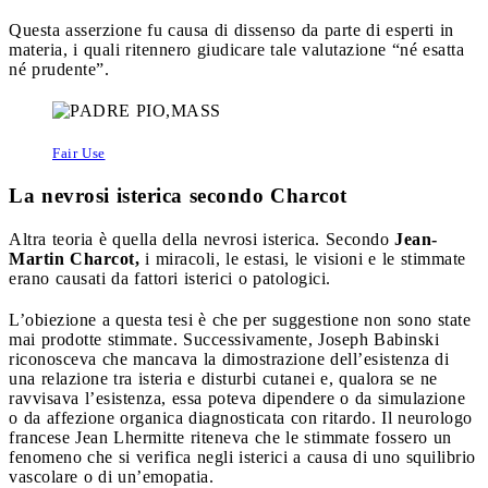
Questa asserzione fu causa di dissenso da parte di esperti in
materia, i quali ritennero giudicare tale valutazione “né esatta
né prudente”.
Fair Use
La nevrosi isterica secondo Charcot
Altra teoria è quella della nevrosi isterica. Secondo
Jean-
Martin Charcot,
i miracoli, le estasi, le visioni e le stimmate
erano causati da fattori isterici o patologici.
L’obiezione a questa tesi è che per suggestione non sono state
mai prodotte stimmate. Successivamente, Joseph Babinski
riconosceva che mancava la dimostrazione dell’esistenza di
una relazione tra isteria e disturbi cutanei e, qualora se ne
ravvisava l’esistenza, essa poteva dipendere o da simulazione
o da affezione organica diagnosticata con ritardo. Il neurologo
francese Jean Lhermitte riteneva che le stimmate fossero un
fenomeno che si verifica negli isterici a causa di uno squilibrio
vascolare o di un’emopatia.