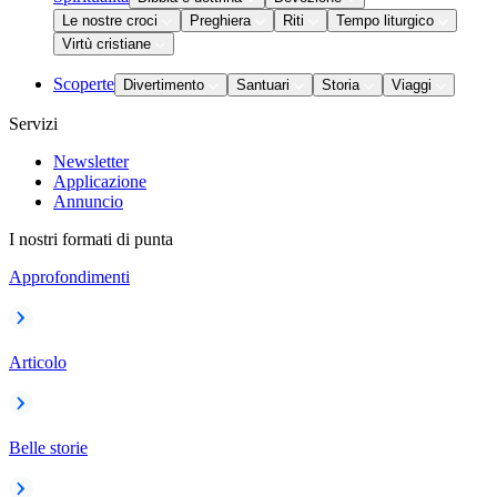
Le nostre croci
Preghiera
Riti
Tempo liturgico
Virtù cristiane
Scoperte
Divertimento
Santuari
Storia
Viaggi
Servizi
Newsletter
Applicazione
Annuncio
I nostri formati di punta
Approfondimenti
Articolo
Belle storie