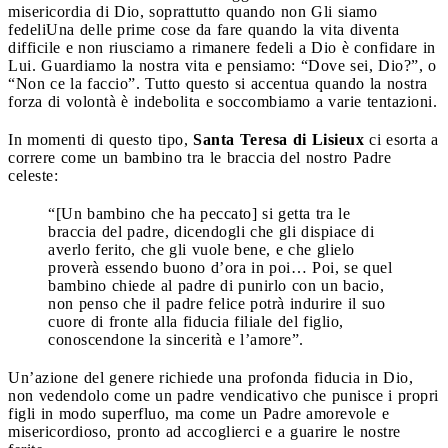
misericordia di Dio, soprattutto quando non Gli siamo
fedeli
Una delle prime cose da fare quando la vita diventa
difficile e non riusciamo a rimanere fedeli a Dio è confidare in
Lui. Guardiamo la nostra vita e pensiamo: “Dove sei, Dio?”, o
“Non ce la faccio”. Tutto questo si accentua quando la nostra
forza di volontà è indebolita e soccombiamo a varie tentazioni.
In momenti di questo tipo,
Santa Teresa di Lisieux
ci esorta a
correre come un bambino tra le braccia del nostro Padre
celeste:
“[Un bambino che ha peccato] si getta tra le
braccia del padre, dicendogli che gli dispiace di
averlo ferito, che gli vuole bene, e che glielo
proverà essendo buono d’ora in poi… Poi, se quel
bambino chiede al padre di punirlo con un bacio,
non penso che il padre felice potrà indurire il suo
cuore di fronte alla fiducia filiale del figlio,
conoscendone la sincerità e l’amore”.
Un’azione del genere richiede una profonda fiducia in Dio,
non vedendolo come un padre vendicativo che punisce i propri
figli in modo superfluo, ma come un Padre amorevole e
misericordioso, pronto ad accoglierci e a guarire le nostre