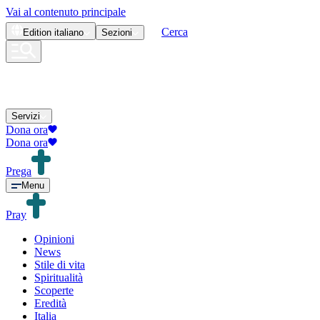
Vai al contenuto principale
Cerca
Edition
italiano
Sezioni
Servizi
Dona ora
Dona ora
Prega
Menu
Pray
Opinioni
News
Stile di vita
Spiritualità
Scoperte
Eredità
Italia