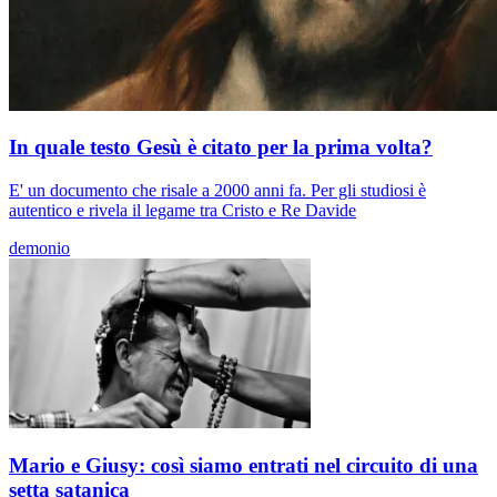
In quale testo Gesù è citato per la prima volta?
E' un documento che risale a 2000 anni fa. Per gli studiosi è
autentico e rivela il legame tra Cristo e Re Davide
demonio
Mario e Giusy: così siamo entrati nel circuito di una
setta satanica