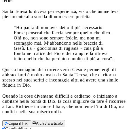
ferite.
Santa Teresa lo diceva per esperienza, visto che ammetteva
pienamente alla sorella di non essere perfetta.
“Ho paura di non aver detto il più necessario.
Forse penserai che faccia sempre quello che dico.
Oh! no, non sono sempre fedele, ma non mi
scoraggio mai. M’abbandono nelle braccia di
Gesù. La « gocciolina di rugiada » cala più a
fondo nel calice del Fiore dei campi e là ritrova
tutto quello che ha perduto e molto di più ancora”.
Questa immagine del correre verso Gesù e permettergli di
abbracciarci è molto amata da Santa Teresa, che ci ritorna
spesso nei suoi scritti e incoraggia altri ad avere una simile
fiducia in Dio.
Quando le cose diventano difficili e cadiamo, o iniziamo a
dubitare nella bontà di Dio, la cosa migliore da fare è ricorrere
a Lui. Richiede un cuore filiale, che non teme l’ira di Dio, ma
confida nella sua misericordia.
Copia il link
Archivia articolo
Condividi su
: