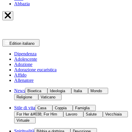
Abbazia
Edition
italiano
Dipendenza
Adolescente
Adozione
Adorazione eucaristica
Affido
Allenatore
News
Bioetica
Ideologia
Italia
Mondo
Religione
Vaticano
Stile di vita
Casa
Coppia
Famiglia
For Her &#038; For Him
Lavoro
Salute
Vecchiaia
Virtuale
Spiritualità
Bibbia e dottrina
Devozione