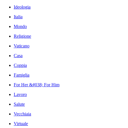
Ideologia
Italia
Mondo
Religione
Vaticano
Casa
Coppia
Famiglia
For Her &#038; For Him
Lavoro
Salute
Vecchiaia
Virtuale