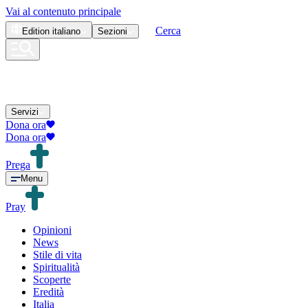
Vai al contenuto principale
Cerca
Edition
italiano
Sezioni
Servizi
Dona ora
Dona ora
Prega
Menu
Pray
Opinioni
News
Stile di vita
Spiritualità
Scoperte
Eredità
Italia