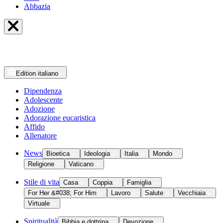
Abbazia
Edition
italiano
Dipendenza
Adolescente
Adozione
Adorazione eucaristica
Affido
Allenatore
News
Bioetica
Ideologia
Italia
Mondo
Religione
Vaticano
Stile di vita
Casa
Coppia
Famiglia
For Her &#038; For Him
Lavoro
Salute
Vecchiaia
Virtuale
Spiritualità
Bibbia e dottrina
Devozione