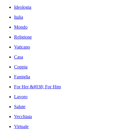
Ideologia
Italia
Mondo
Religione
Vaticano
Casa
Coppia
Famiglia
For Her &#038; For Him
Lavoro
Salute
Vecchiaia
Virtuale