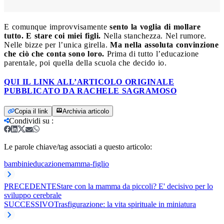
E comunque improvvisamente
sento la voglia di mollare
tutto. E stare coi miei figli.
Nella stanchezza. Nel rumore.
Nelle bizze per l’unica girella.
Ma nella assoluta convinzione
che ciò che conta sono loro.
Prima di tutto l’educazione
parentale, poi quella della scuola che decido io.
QUI IL LINK ALL’ARTICOLO ORIGINALE
PUBBLICATO DA RACHELE SAGRAMOSO
Copia il link
Archivia articolo
Condividi su
:
Le parole chiave/tag associati a questo articolo:
bambini
educazione
mamma-figlio
PRECEDENTE
Stare con la mamma da piccoli? E' decisivo per lo
sviluppo cerebrale
SUCCESSIVO
Trasfigurazione: la vita spirituale in miniatura