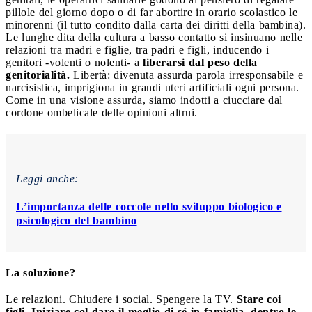
pillole del giorno dopo o di far abortire in orario scolastico le
minorenni (il tutto condito dalla carta dei diritti della bambina).
Le lunghe dita della cultura a basso contatto si insinuano nelle
relazioni tra madri e figlie, tra padri e figli, inducendo i
genitori -volenti o nolenti- a
liberarsi dal peso della
genitorialità.
Libertà: divenuta assurda parola irresponsabile e
narcisistica, imprigiona in grandi uteri artificiali ogni persona.
Come in una visione assurda, siamo indotti a ciucciare dal
cordone ombelicale delle opinioni altrui.
Leggi anche:
L’importanza delle coccole nello sviluppo biologico e
psicologico del bambino
La soluzione?
Le relazioni. Chiudere i social. Spengere la TV.
Stare coi
figli. Iniziare col dare il meglio di sé in famiglia, dentro le