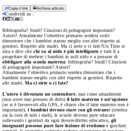
Copia il link
Archivia articolo
Condividi su
:
Bibliografia? Studi? Citazioni di pedagogisti importanti?
Autori? Attualmente l’obiettivo primario sembra voler
dimostrare che i bambini stanno meglio con altri rispetto ai
genitori. Rispetto alle madri. Ma ci siete o ci fate?
Un Tizio si
alza e dice che
chi va al nido è più intelligente
e tutti lì a
progettare di mettere i bambini in asili nido e a pensare di
obbligare alla scuola materna
: bibliografia? Studi? Citazioni
di pedagogisti importanti? Autori?
Attualmente l’obiettivo primario sembra dimostrare che i
bambini stanno meglio con altri rispetto ai genitori. Rispetto
alle madri.
Ma ci siete o ci fate?
L’utero è diventato un contenitore
, mai come attualmente
(non avrei mai pensato di dirlo)
il latte materno è un’opzione
(se si è favorevoli alla GPA, è chiaro che il latte materno non è
importante),
i bambini devono stare con gli estrane
i (sembra
sia la cura di tutti i mali), le scuole devono pure educare
sollevando i genitori da ogni dovere/diritto educativo,
gli
insegnanti possono pure fare lezione di erotismo
e giochini
genitali, le operatrici sanitarie godono al pensiero di regalare