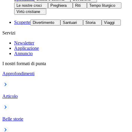
Le nostre croci
Preghiera
Riti
Tempo liturgico
Virtù cristiane
Scoperte
Divertimento
Santuari
Storia
Viaggi
Servizi
Newsletter
Applicazione
Annuncio
I nostri formati di punta
Approfondimenti
Articolo
Belle storie