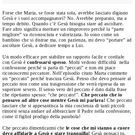
Forse che Maria, se fosse stata sola, avrebbe lasciato digiuno
Gesù e i suoi accompagnatori? No. Avrebbe preparato, ma a
tempo debito. Quando c’è Gesù bisogna stare ad ascoltare.
Fare altro significa meritare un rimprovero perché la “parte
migliore” va riconosciuta e valorizzata. Io sono come un
bambino che si distrae ma, con pazienza, mi devo “portare” ad
ascoltare Gesù, a dedicare tempo a Lui.
Un modo efficace per stabilire un rapporto facile e cordiale
con Gesù è
confessarsi spesso
. Molti vedono difficoltà nella
confessione perché si parla di “peccati” e non mi piace
riconoscermi peccatore. Nell’episodio citato Marta commette
un “peccato” perché trascura Gesù. Penso che devo pensare al
peccato non come una trasgressione che verrà ripresa da un
superiore severo. Il senso vero del peccato è dato dalla frase
che ripetiamo spesso: “che peccato!”.
Che peccato che io
pensavo ad altre cose mentre Gesù mi parlava!
Che peccato
lasciare che si appesantisca la mia coscienza di tanti piccoli
rimorsi senza andare ad abbracciare il Padre nella confessione,
come il figliol prodigo della parabola!
Che peccato dimenticarmi che
le cose che mi stanno a cuore
devo affidarle a Gesù e stare tranquillo!
Gesù pensaci tu.