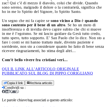
zac! Qui c’è di mezzo il diavolo, colui che divide. Quando
sono sereno, malgrado il dolore o la contrarietà, significa che
ho in me lo Spirito del Signore, lo Spirito Santo.
Un segno che mi fa capire se
sono vicino a Dio
è
quando
sono contento per il bene di un altro
. Se ho un moto di
insofferenza o di invidia devo capire subito che chi si muove
in me è l’egoismo. Se mi lascio guidare da Gesù tutto credo,
tutto spero, tutto sopporto. E’ San Paolo che lo dice. Non sto a
fare i conti se mi hanno trattato male, divento paziente e
sorridente, non sto a considerare quanto ho fatto di bene senza
ricevere ringraziamenti, ho stima degli altri…
Com’è bello vivere fra cristiani veri…
QUI IL LINK ALL’ARTICOLO ORIGINALE
PUBBLICATO SUL BLOG DI PIPPO CORIGLIANO
Copia il link
Archivia articolo
Condividi su
:
Le parole chiave/tag associati a questo articolo: