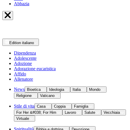
Abbazia
Edition
italiano
Dipendenza
Adolescente
Adozione
Adorazione eucaristica
Affido
Allenatore
News
Bioetica
Ideologia
Italia
Mondo
Religione
Vaticano
Stile di vita
Casa
Coppia
Famiglia
For Her &#038; For Him
Lavoro
Salute
Vecchiaia
Virtuale
Spiritualità
Bibbia e dottrina
Devozione