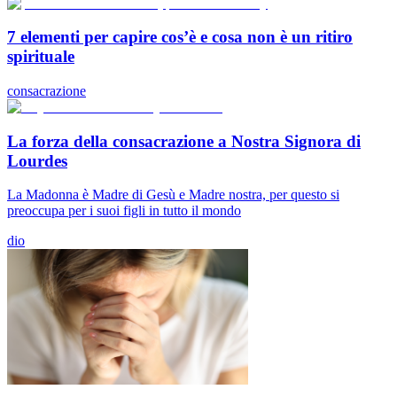
7 elementi per capire cos’è e cosa non è un ritiro
spirituale
consacrazione
La forza della consacrazione a Nostra Signora di
Lourdes
La Madonna è Madre di Gesù e Madre nostra, per questo si
preoccupa per i suoi figli in tutto il mondo
dio