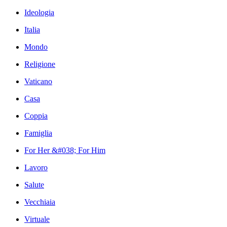
Ideologia
Italia
Mondo
Religione
Vaticano
Casa
Coppia
Famiglia
For Her &#038; For Him
Lavoro
Salute
Vecchiaia
Virtuale