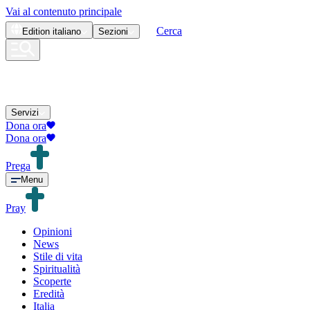
Vai al contenuto principale
Cerca
Edition
italiano
Sezioni
Servizi
Dona ora
Dona ora
Prega
Menu
Pray
Opinioni
News
Stile di vita
Spiritualità
Scoperte
Eredità
Italia