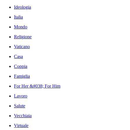
Ideologia
Italia
Mondo
Religione
Vaticano
Casa
Coppia
Famiglia
For Her &#038; For Him
Lavoro
Salute
Vecchiaia
Virtuale