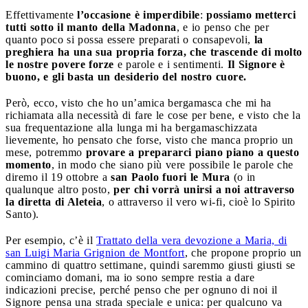
Effettivamente
l’occasione è imperdibile
:
possiamo metterci
tutti sotto il manto della Madonna
, e io penso che per
quanto poco si possa essere preparati o consapevoli,
la
preghiera ha una sua propria forza, che trascende di molto
le nostre povere forze
e parole e i sentimenti.
Il Signore è
buono, e gli basta un desiderio del nostro cuore.
Però, ecco, visto che ho un’amica bergamasca che mi ha
richiamata alla necessità di fare le cose per bene, e visto che la
sua frequentazione alla lunga mi ha bergamaschizzata
lievemente, ho pensato che forse, visto che manca proprio un
mese, potremmo
provare a prepararci piano piano a questo
momento
, in modo che siano più vere possibile le parole che
diremo il 19 ottobre a
san Paolo fuori le Mura
(o in
qualunque altro posto,
per chi vorrà unirsi a noi attraverso
la diretta di Aleteia
, o attraverso il vero wi-fi, cioè lo Spirito
Santo).
Per esempio, c’è il
Trattato della vera devozione a Maria, di
san Luigi Maria Grignion de Montfort
, che propone proprio un
cammino di quattro settimane, quindi saremmo giusti giusti se
cominciamo domani, ma io sono sempre restia a dare
indicazioni precise, perché penso che per ognuno di noi il
Signore pensa una strada speciale e unica: per qualcuno va