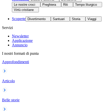
Le nostre croci
Preghiera
Riti
Tempo liturgico
Virtù cristiane
Scoperte
Divertimento
Santuari
Storia
Viaggi
Servizi
Newsletter
Applicazione
Annuncio
I nostri formati di punta
Approfondimenti
Articolo
Belle storie