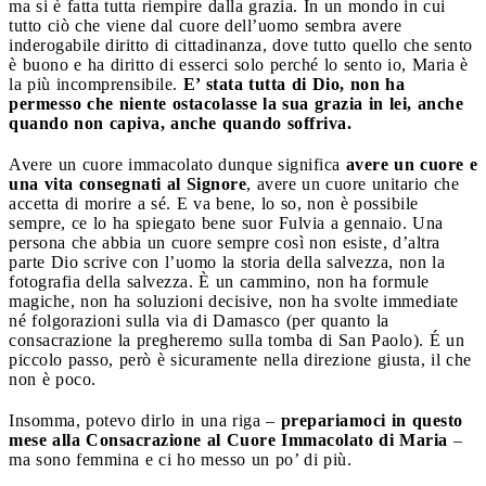
ma si è fatta tutta riempire dalla grazia. In un mondo in cui
tutto ciò che viene dal cuore dell’uomo sembra avere
inderogabile diritto di cittadinanza, dove tutto quello che sento
è buono e ha diritto di esserci solo perché lo sento io, Maria è
la più incomprensibile.
E’ stata tutta di Dio, non ha
permesso che niente ostacolasse la sua grazia in lei, anche
quando non capiva, anche quando soffriva.
Avere un cuore immacolato dunque significa
avere un cuore e
una vita consegnati al Signore
, avere un cuore unitario che
accetta di morire a sé. E va bene, lo so, non è possibile
sempre, ce lo ha spiegato bene suor Fulvia a gennaio. Una
persona che abbia un cuore sempre così non esiste, d’altra
parte Dio scrive con l’uomo la storia della salvezza, non la
fotografia della salvezza. È un cammino, non ha formule
magiche, non ha soluzioni decisive, non ha svolte immediate
né folgorazioni sulla via di Damasco (per quanto la
consacrazione la pregheremo sulla tomba di San Paolo). É un
piccolo passo, però è sicuramente nella direzione giusta, il che
non è poco.
Insomma, potevo dirlo in una riga –
prepariamoci in questo
mese alla Consacrazione al Cuore Immacolato di Maria
–
ma sono femmina e ci ho messo un po’ di più.