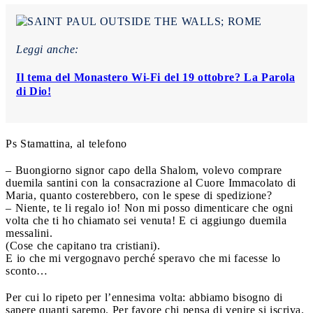
Leggi anche:
Il tema del Monastero Wi-Fi del 19 ottobre? La Parola
di Dio!
Ps Stamattina, al telefono
– Buongiorno signor capo della Shalom, volevo comprare
duemila santini con la consacrazione al Cuore Immacolato di
Maria, quanto costerebbero, con le spese di spedizione?
– Niente, te li regalo io! Non mi posso dimenticare che ogni
volta che ti ho chiamato sei venuta! E ci aggiungo duemila
messalini.
(Cose che capitano tra cristiani).
E io che mi vergognavo perché speravo che mi facesse lo
sconto…
Per cui lo ripeto per l’ennesima volta: abbiamo bisogno di
sapere quanti saremo. Per favore chi pensa di venire si iscriva.