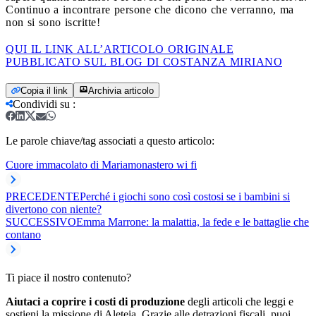
Continuo a incontrare persone che dicono che verranno, ma
non si sono iscritte!
QUI IL LINK ALL’ARTICOLO ORIGINALE
PUBBLICATO SUL BLOG DI COSTANZA MIRIANO
Copia il link
Archivia articolo
Condividi su
:
Le parole chiave/tag associati a questo articolo:
Cuore immacolato di Maria
monastero wi fi
PRECEDENTE
Perché i giochi sono così costosi se i bambini si
divertono con niente?
SUCCESSIVO
Emma Marrone: la malattia, la fede e le battaglie che
contano
Ti piace il nostro contenuto?
Aiutaci a coprire i costi di produzione
degli articoli che leggi e
sostieni la missione di Aleteia. Grazie alle detrazioni fiscali, puoi