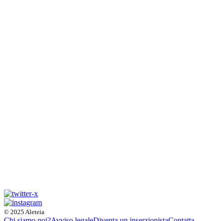
© 2025 Aleteia
Chi siamo noi?
Avviso legale
Diventa un inserzionista
Contatta