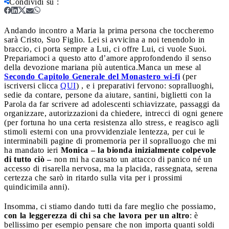
Condividi su
:
Andando incontro a Maria la prima persona che toccheremo
sarà Cristo, Suo Figlio. Lei si avvicina a noi tenendolo in
braccio, ci porta sempre a Lui, ci offre Lui, ci vuole Suoi.
Prepariamoci a questo atto d’amore approfondendo il senso
della devozione mariana più autentica.
Manca un mese al
Secondo Capitolo Generale del Monastero wi-fi
(per
iscriversi clicca
QUI
) , e i preparativi fervono: sopralluoghi,
sedie da contare, persone da aiutare, santini, biglietti con la
Parola da far scrivere ad adolescenti schiavizzate, passaggi da
organizzare, autorizzazioni da chiedere, intrecci di ogni genere
(per fortuna ho una certa resistenza allo stress, e reagisco agli
stimoli esterni con una provvidenziale lentezza, per cui le
interminabili pagine di promemoria per il sopralluogo che mi
ha mandato ieri
Monica – la bionda inizialmente colpevole
di tutto ciò –
non mi ha causato un attacco di panico né un
accesso di risarella nervosa, ma la placida, rassegnata, serena
certezza che sarò in ritardo sulla vita per i prossimi
quindicimila anni).
Insomma, ci stiamo dando tutti da fare meglio che possiamo,
con la leggerezza di chi sa che lavora per un altro
: è
bellissimo per esempio pensare che non importa quanti soldi