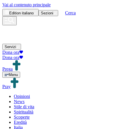
Vai al contenuto principale
Cerca
Edition
italiano
Sezioni
Servizi
Dona ora
Dona ora
Prega
Menu
Pray
Opinioni
News
Stile di vita
Spiritualità
Scoperte
Eredità
Italia