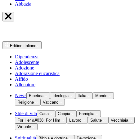
Abbazia
Edition
italiano
Dipendenza
Adolescente
Adozione
Adorazione eucaristica
Affido
Allenatore
News
Bioetica
Ideologia
Italia
Mondo
Religione
Vaticano
Stile di vita
Casa
Coppia
Famiglia
For Her &#038; For Him
Lavoro
Salute
Vecchiaia
Virtuale
Spiritualità
Bibbia e dottrina
Devozione