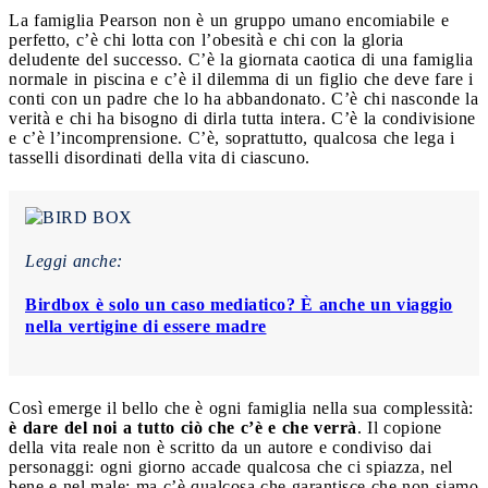
La famiglia Pearson non è un gruppo umano encomiabile e
perfetto, c’è chi lotta con l’obesità e chi con la gloria
deludente del successo. C’è la giornata caotica di una famiglia
normale in piscina e c’è il dilemma di un figlio che deve fare i
conti con un padre che lo ha abbandonato. C’è chi nasconde la
verità e chi ha bisogno di dirla tutta intera. C’è la condivisione
e c’è l’incomprensione. C’è, soprattutto, qualcosa che lega i
tasselli disordinati della vita di ciascuno.
Leggi anche:
Birdbox è solo un caso mediatico? È anche un viaggio
nella vertigine di essere madre
Così emerge il bello che è ogni famiglia nella sua complessità:
è dare del noi a tutto ciò che c’è e che verrà
. Il copione
della vita reale non è scritto da un autore e condiviso dai
personaggi: ogni giorno accade qualcosa che ci spiazza, nel
bene e nel male; ma c’è qualcosa che garantisce che non siamo