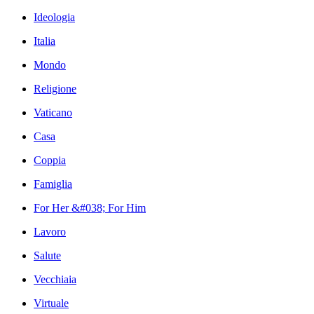
Ideologia
Italia
Mondo
Religione
Vaticano
Casa
Coppia
Famiglia
For Her &#038; For Him
Lavoro
Salute
Vecchiaia
Virtuale