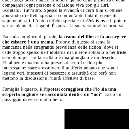
compagnia: ogni persona è relazione viva con gli altri.
Scontato? Tutt’altro. Spesso la vivacità di certi film si ottiene
abusando di effetti speciali o con un’abbuffata di elementi
soprannaturali. L’unico effetto speciale di
This is us
è il potere
sorprendente dei legami. È questa la sua vera novità narrativa.
Facendo un gioco di parole,
la trama del film ci fa accorgere
che esistere è una trama
. Proprio di questo si sente la
mancanza nella stragrande prevalenza delle fiction, dove si
cade troppo spesso nell’idolatria di un eroe solitario o nel triste
stereotipo per cui la realtà o è una giungla o è un deserto.
Finalmente qualcuno ha preso sul serio la sfida più
interessante: stare a osservare il putiferio umano che sono i
legami veri, intessuti di bassezze e assurdità che però non
mettono in discussione l’unità affettiva di base.
Famiglia è questo,
è l’ipotesi coraggiosa che l’io sia una
scoperta migliore se raccontata dentro un “noi”
. Ecco un
passaggio davvero molto bello: