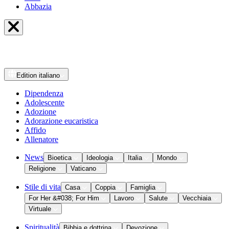
Abbazia
Edition
italiano
Dipendenza
Adolescente
Adozione
Adorazione eucaristica
Affido
Allenatore
News
Bioetica
Ideologia
Italia
Mondo
Religione
Vaticano
Stile di vita
Casa
Coppia
Famiglia
For Her &#038; For Him
Lavoro
Salute
Vecchiaia
Virtuale
Spiritualità
Bibbia e dottrina
Devozione