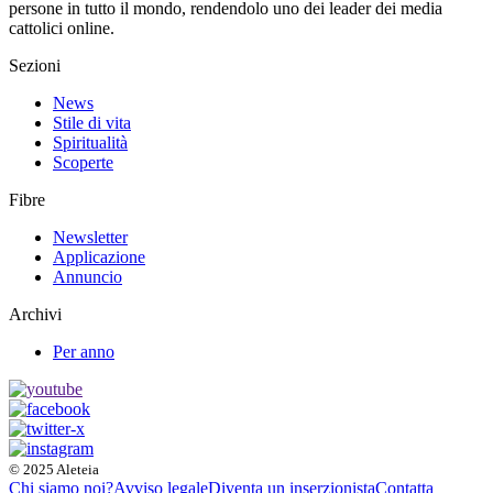
persone in tutto il mondo, rendendolo uno dei leader dei media
cattolici online.
Sezioni
News
Stile di vita
Spiritualità
Scoperte
Fibre
Newsletter
Applicazione
Annuncio
Archivi
Per anno
© 2025 Aleteia
Chi siamo noi?
Avviso legale
Diventa un inserzionista
Contatta