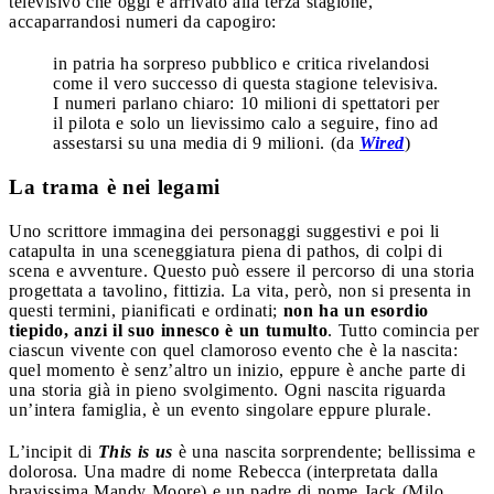
televisivo che oggi è arrivato alla terza stagione,
accaparrandosi numeri da capogiro:
in patria ha sorpreso pubblico e critica rivelandosi
come il vero successo di questa stagione televisiva.
I numeri parlano chiaro: 10 milioni di spettatori per
il pilota e solo un lievissimo calo a seguire, fino ad
assestarsi su una media di 9 milioni. (da
Wired
)
La trama è nei legami
Uno scrittore immagina dei personaggi suggestivi e poi li
catapulta in una sceneggiatura piena di pathos, di colpi di
scena e avventure. Questo può essere il percorso di una storia
progettata a tavolino, fittizia. La vita, però, non si presenta in
questi termini, pianificati e ordinati;
non ha un esordio
tiepido, anzi il suo innesco è un tumulto
. Tutto comincia per
ciascun vivente con quel clamoroso evento che è la nascita:
quel momento è senz’altro un inizio, eppure è anche parte di
una storia già in pieno svolgimento. Ogni nascita riguarda
un’intera famiglia, è un evento singolare eppure plurale.
L’incipit di
This is us
è una nascita sorprendente; bellissima e
dolorosa. Una madre di nome Rebecca (interpretata dalla
bravissima Mandy Moore) e un padre di nome Jack (Milo