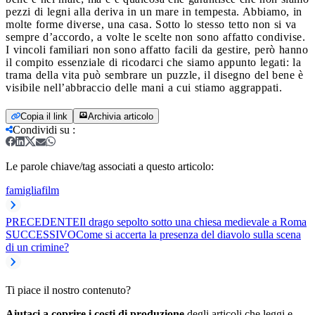
pezzi di legni alla deriva in un mare in tempesta. Abbiamo, in
molte forme diverse, una casa. Sotto lo stesso tetto non si va
sempre d’accordo, a volte le scelte non sono affatto condivise.
I vincoli familiari non sono affatto facili da gestire, però hanno
il compito essenziale di ricodarci che siamo appunto legati: la
trama della vita può sembrare un puzzle, il disegno del bene è
visibile nell’abbraccio delle mani a cui stiamo aggrappati.
Copia il link
Archivia articolo
Condividi su
:
Le parole chiave/tag associati a questo articolo:
famiglia
film
PRECEDENTE
Il drago sepolto sotto una chiesa medievale a Roma
SUCCESSIVO
Come si accerta la presenza del diavolo sulla scena
di un crimine?
Ti piace il nostro contenuto?
Aiutaci a coprire i costi di produzione
degli articoli che leggi e