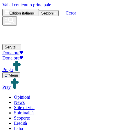
Vai al contenuto principale
Cerca
Edition
italiano
Sezioni
Servizi
Dona ora
Dona ora
Prega
Menu
Pray
Opinioni
News
Stile di vita
Spiritualità
Scoperte
Eredità
Italia